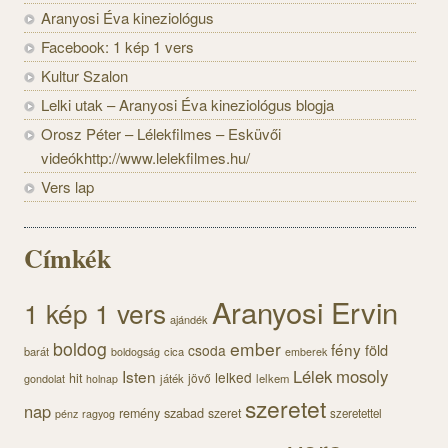
Aranyosi Éva kineziológus
Facebook: 1 kép 1 vers
Kultur Szalon
Lelki utak – Aranyosi Éva kineziológus blogja
Orosz Péter – Lélekfilmes – Esküvői
videókhttp://www.lelekfilmes.hu/
Vers lap
Címkék
Aranyosi Ervin
1 kép 1 vers
ajándék
boldog
ember
fény
föld
csoda
barát
cica
boldogság
emberek
Lélek
mosoly
Isten
lelked
hit
jövő
gondolat
játék
lelkem
holnap
szeretet
nap
szabad
remény
szeret
szeretettel
pénz
ragyog