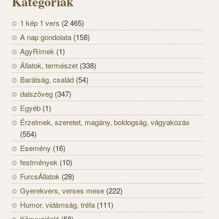
Kategóriák
1 kép 1 vers
(2 465)
A nap gondolata
(158)
AgyRímek
(1)
Állatok, természet
(338)
Barátság, család
(54)
dalszöveg
(347)
Egyéb
(1)
Érzelmek, szeretet, magány, boldogság, vágyakozás
(554)
Esemény
(16)
festmények
(10)
FurcsÁllatok
(28)
Gyerekvers, verses mese
(222)
Humor, vidámság, tréfa
(111)
Könyvajánló
(58)