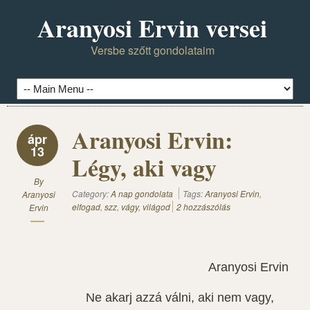
Aranyosi Ervin versei
Versbe szőtt gondolataim
Aranyosi Ervin:
ápr
13
Légy, aki vagy
By
Category:
A nap gondolata
Tags:
Aranyosi Ervin
,
Aranyosi
elfogad
,
szz
,
vágy
,
világod
2 hozzászólás
Ervin
Aranyosi Ervin: Lé
Ne akarj azzá válni, aki nem vagy,