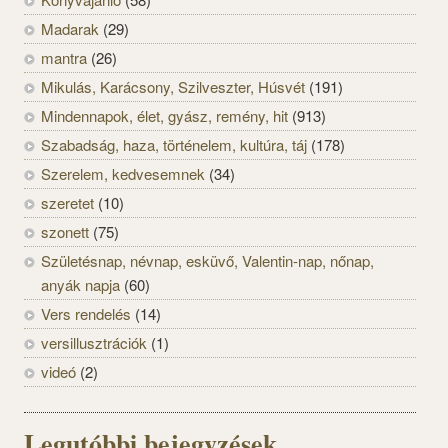
Madarak
(29)
mantra
(26)
Mikulás, Karácsony, Szilveszter, Húsvét
(191)
Mindennapok, élet, gyász, remény, hit
(913)
Szabadság, haza, történelem, kultúra, táj
(178)
Szerelem, kedvesemnek
(34)
szeretet
(10)
szonett
(75)
Születésnap, névnap, esküvő, Valentin-nap, nőnap,
anyák napja
(60)
Vers rendelés
(14)
versillusztrációk
(1)
videó
(2)
Legutóbbi bejegyzések