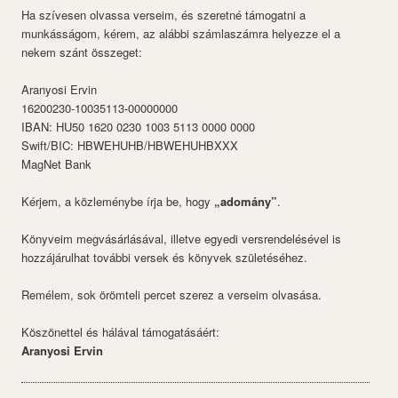
Ha szívesen olvassa verseim, és szeretné támogatni a
munkásságom, kérem, az alábbi számlaszámra helyezze el a
nekem szánt összeget:
Aranyosi Ervin
16200230-10035113-00000000
IBAN: HU50 1620 0230 1003 5113 0000 0000
Swift/BIC: HBWEHUHB/HBWEHUHBXXX
MagNet Bank
Kérjem, a közleménybe írja be, hogy
„adomány”
.
Könyveim megvásárlásával, illetve egyedi versrendelésével is
hozzájárulhat további versek és könyvek születéséhez.
Remélem, sok örömteli percet szerez a verseim olvasása.
Köszönettel és hálával támogatásáért:
Aranyosi Ervin