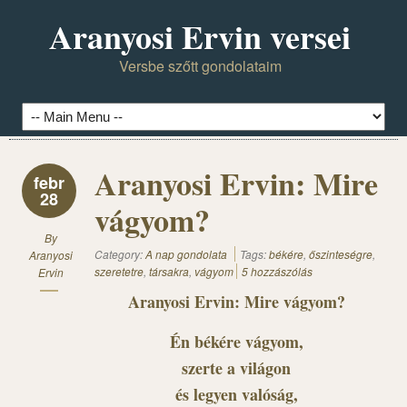
Aranyosi Ervin versei
Versbe szőtt gondolataim
Aranyosi Ervin: Mire
febr
28
vágyom?
By
Category:
A nap gondolata
Tags:
békére
,
őszinteségre
,
Aranyosi
szeretetre
,
társakra
,
vágyom
5 hozzászólás
Ervin
Aranyosi Ervin: Mire vágyom?
Én békére vágyom,
szerte a világon
és legyen valóság,