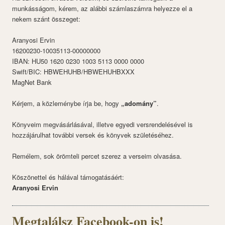
munkásságom, kérem, az alábbi számlaszámra helyezze el a
nekem szánt összeget:
Aranyosi Ervin
16200230-10035113-00000000
IBAN: HU50 1620 0230 1003 5113 0000 0000
Swift/BIC: HBWEHUHB/HBWEHUHBXXX
MagNet Bank
Kérjem, a közleménybe írja be, hogy
„adomány”
.
Könyveim megvásárlásával, illetve egyedi versrendelésével is
hozzájárulhat további versek és könyvek születéséhez.
Remélem, sok örömteli percet szerez a verseim olvasása.
Köszönettel és hálával támogatásáért:
Aranyosi Ervin
Megtalálsz Facebook-on is!