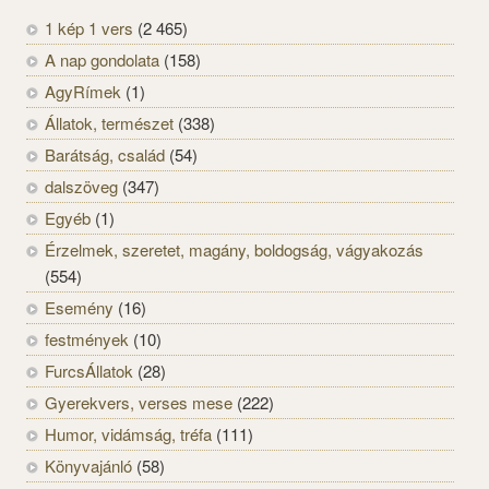
1 kép 1 vers
(2 465)
A nap gondolata
(158)
AgyRímek
(1)
Állatok, természet
(338)
Barátság, család
(54)
dalszöveg
(347)
Egyéb
(1)
Érzelmek, szeretet, magány, boldogság, vágyakozás
(554)
Esemény
(16)
festmények
(10)
FurcsÁllatok
(28)
Gyerekvers, verses mese
(222)
Humor, vidámság, tréfa
(111)
Könyvajánló
(58)