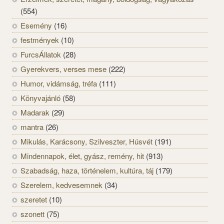
(554)
Esemény
(16)
festmények
(10)
FurcsÁllatok
(28)
Gyerekvers, verses mese
(222)
Humor, vidámság, tréfa
(111)
Könyvajánló
(58)
Madarak
(29)
mantra
(26)
Mikulás, Karácsony, Szilveszter, Húsvét
(191)
Mindennapok, élet, gyász, remény, hit
(913)
Szabadság, haza, történelem, kultúra, táj
(179)
Szerelem, kedvesemnek
(34)
szeretet
(10)
szonett
(75)