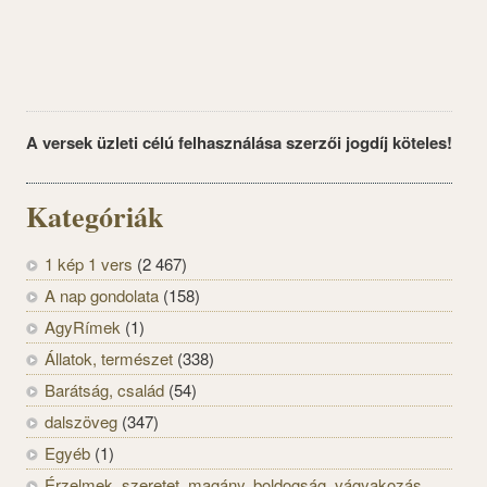
A versek üzleti célú felhasználása szerzői jogdíj köteles!
Kategóriák
1 kép 1 vers
(2 467)
A nap gondolata
(158)
AgyRímek
(1)
Állatok, természet
(338)
Barátság, család
(54)
dalszöveg
(347)
Egyéb
(1)
Érzelmek, szeretet, magány, boldogság, vágyakozás