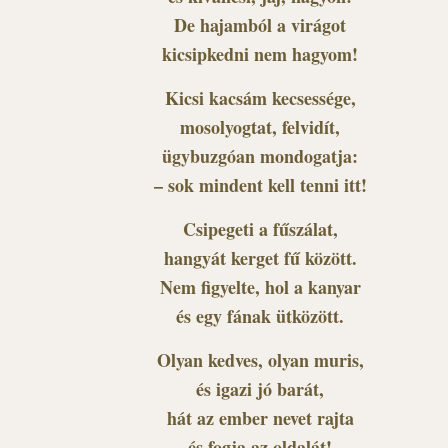
De hajamból a virágot
kicsipkedni nem hagyom!
Kicsi kacsám kecsessége,
mosolyogtat, felvidít,
ügybuzgóan mondogatja:
– sok mindent kell tenni itt!
Csipegeti a fűszálat,
hangyát kerget fű között.
Nem figyelte, hol a kanyar
és egy fának ütközött.
Olyan kedves, olyan muris,
és igazi jó barát,
hát az ember nevet rajta
és fogja az oldalát!