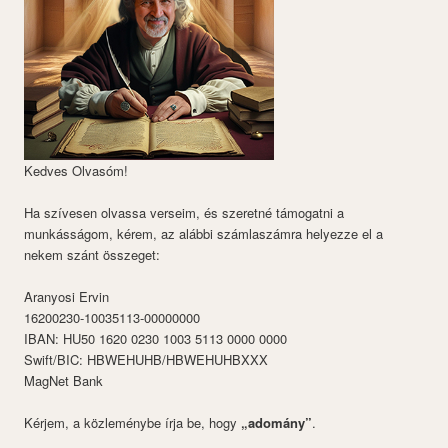
Kedves Olvasóm!
Ha szívesen olvassa verseim, és szeretné támogatni a
munkásságom, kérem, az alábbi számlaszámra helyezze el a
nekem szánt összeget:
Aranyosi Ervin
16200230-10035113-00000000
IBAN: HU50 1620 0230 1003 5113 0000 0000
Swift/BIC: HBWEHUHB/HBWEHUHBXXX
MagNet Bank
Kérjem, a közleménybe írja be, hogy
„adomány”
.