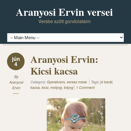
Aranyosi Ervin versei
Versbe szőtt gondolataim
Aranyosi Ervin:
jún
4
Kicsi kacsa
By
Category:
Gyerekvers, verses mese
Tags:
jó barát
,
Aranyosi
kacsa
,
kicsi
,
motyog
,
totyog
1 Comment
Ervin