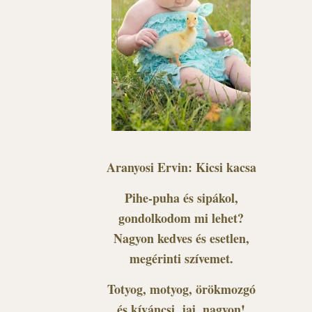
Aranyosi Ervin: Kicsi kacsa
Pihe-puha és sipákol,
gondolkodom mi lehet?
Nagyon kedves és esetlen,
megérinti szívemet.
Totyog, motyog, örökmozgó
és kíváncsi, jaj, nagyon!