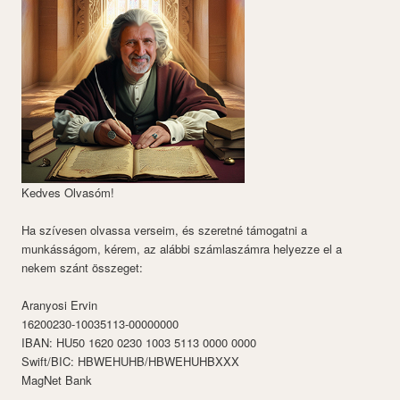
Kedves Olvasóm!
Ha szívesen olvassa verseim, és szeretné támogatni a
munkásságom, kérem, az alábbi számlaszámra helyezze el a
nekem szánt összeget:
Aranyosi Ervin
16200230-10035113-00000000
IBAN: HU50 1620 0230 1003 5113 0000 0000
Swift/BIC: HBWEHUHB/HBWEHUHBXXX
MagNet Bank