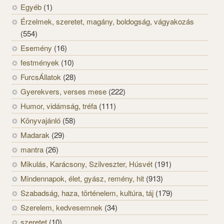
Egyéb
(1)
Érzelmek, szeretet, magány, boldogság, vágyakozás
(554)
Esemény
(16)
festmények
(10)
FurcsÁllatok
(28)
Gyerekvers, verses mese
(222)
Humor, vidámság, tréfa
(111)
Könyvajánló
(58)
Madarak
(29)
mantra
(26)
Mikulás, Karácsony, Szilveszter, Húsvét
(191)
Mindennapok, élet, gyász, remény, hit
(913)
Szabadság, haza, történelem, kultúra, táj
(179)
Szerelem, kedvesemnek
(34)
szeretet
(10)