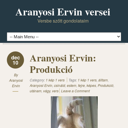
Aranyosi Ervin versei
Versbe szőtt gondolataim
Aranyosi Ervin:
dec
10
Produkció
By
Category:
1 kép 1 vers
Tags:
1 kép 1 vers
,
álltam
,
Aranyosi
Aranyosi Ervin
,
csináld
,
estem
,
fejre
,
képes
,
Produkció
,
Ervin
utánam
,
vágy
,
vers
Leave a Comment