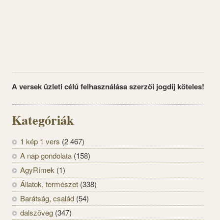
A versek üzleti célú felhasználása szerzői jogdíj köteles!
Kategóriák
1 kép 1 vers
(2 467)
A nap gondolata
(158)
AgyRímek
(1)
Állatok, természet
(338)
Barátság, család
(54)
dalszöveg
(347)