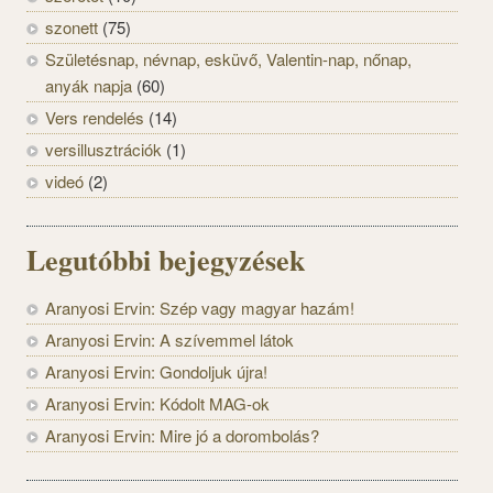
szonett
(75)
Születésnap, névnap, esküvő, Valentin-nap, nőnap,
anyák napja
(60)
Vers rendelés
(14)
versillusztrációk
(1)
videó
(2)
Legutóbbi bejegyzések
Aranyosi Ervin: Szép vagy magyar hazám!
Aranyosi Ervin: A szívemmel látok
Aranyosi Ervin: Gondoljuk újra!
Aranyosi Ervin: Kódolt MAG-ok
Aranyosi Ervin: Mire jó a dorombolás?