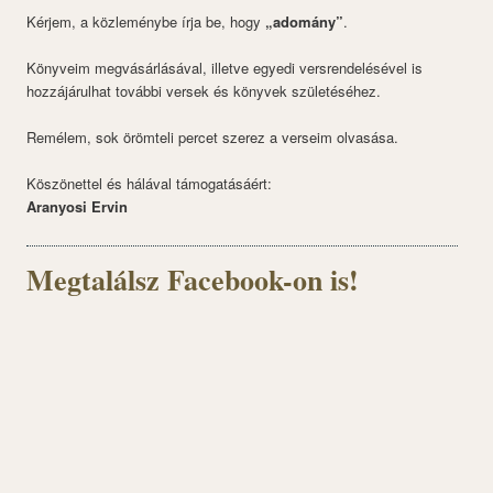
Kérjem, a közleménybe írja be, hogy
„adomány”
.
Könyveim megvásárlásával, illetve egyedi versrendelésével is
hozzájárulhat további versek és könyvek születéséhez.
Remélem, sok örömteli percet szerez a verseim olvasása.
Köszönettel és hálával támogatásáért:
Aranyosi Ervin
Megtalálsz Facebook-on is!