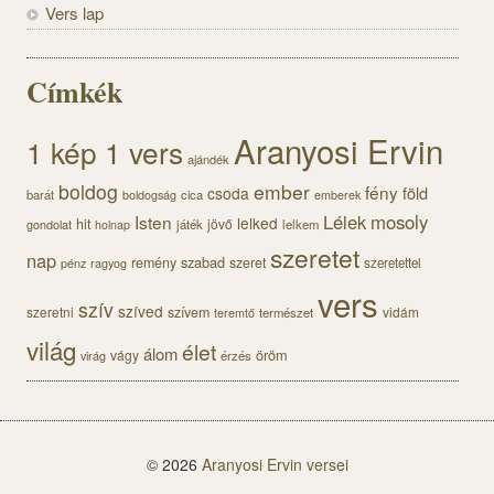
Vers lap
Címkék
Aranyosi Ervin
1 kép 1 vers
ajándék
boldog
ember
fény
föld
csoda
barát
cica
boldogság
emberek
Lélek
mosoly
Isten
lelked
hit
jövő
gondolat
játék
lelkem
holnap
szeretet
nap
szabad
remény
szeret
pénz
szeretettel
ragyog
vers
szív
szíved
szeretni
szívem
vidám
természet
teremtő
világ
élet
álom
öröm
vágy
érzés
virág
© 2026
Aranyosi Ervin versei