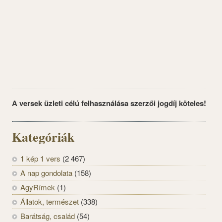
A versek üzleti célú felhasználása szerzői jogdíj köteles!
Kategóriák
1 kép 1 vers
(2 467)
A nap gondolata
(158)
AgyRímek
(1)
Állatok, természet
(338)
Barátság, család
(54)