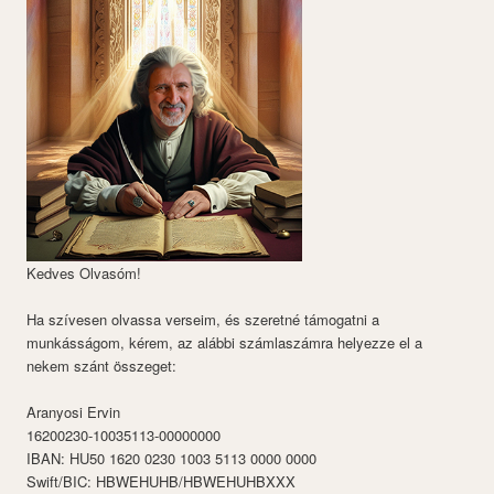
Kedves Olvasóm!
Ha szívesen olvassa verseim, és szeretné támogatni a
munkásságom, kérem, az alábbi számlaszámra helyezze el a
nekem szánt összeget:
Aranyosi Ervin
16200230-10035113-00000000
IBAN: HU50 1620 0230 1003 5113 0000 0000
Swift/BIC: HBWEHUHB/HBWEHUHBXXX