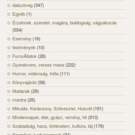
dalszöveg
(347)
Egyéb
(1)
Érzelmek, szeretet, magány, boldogság, vágyakozás
(554)
Esemény
(16)
festmények
(10)
FurcsÁllatok
(28)
Gyerekvers, verses mese
(222)
Humor, vidámság, tréfa
(111)
Könyvajánló
(58)
Madarak
(29)
mantra
(26)
Mikulás, Karácsony, Szilveszter, Húsvét
(191)
Mindennapok, élet, gyász, remény, hit
(913)
Szabadság, haza, történelem, kultúra, táj
(179)
Szerelem, kedvesemnek
(34)