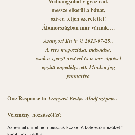
Védőangyalod vigyáz rád,
messze elkerül a bánat,
szíved teljen szeretettel!
Álomországban már várnak….
Aranyosi Ervin © 2013-07-25..
A vers megosztása, másolása,
csak a szerző nevével és a vers címével
együtt engedélyezett. Minden jog
fenntartva
One Response to
Aranyosi Ervin: Aludj szépen…
Vélemény, hozzászólás?
Az e-mail címet nem tesszük közzé.
A kötelező mezőket
*
karakterrel jelöltük