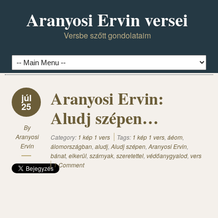
Aranyosi Ervin versei
Versbe szőtt gondolataim
Aranyosi Ervin:
júl
25
Aludj szépen…
By
Aranyosi
Category:
1 kép 1 vers
Tags:
1 kép 1 vers
,
áéom
,
Ervin
álomországban
,
aludj
,
Aludj szépen
,
Aranyosi Ervin
,
bánat
,
elkerül
,
szárnyak
,
szeretettel
,
védőanygyalod
,
vers
1 Comment