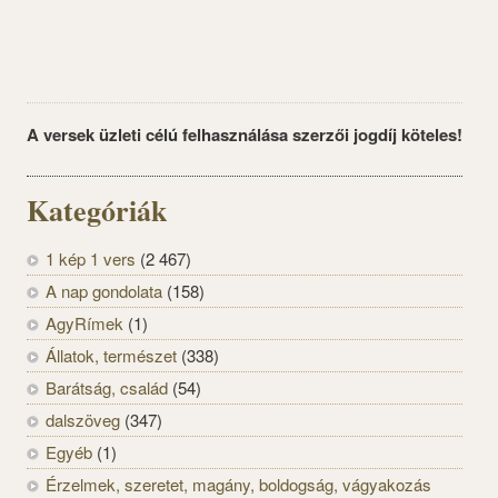
A versek üzleti célú felhasználása szerzői jogdíj köteles!
Kategóriák
1 kép 1 vers
(2 467)
A nap gondolata
(158)
AgyRímek
(1)
Állatok, természet
(338)
Barátság, család
(54)
dalszöveg
(347)
Egyéb
(1)
Érzelmek, szeretet, magány, boldogság, vágyakozás