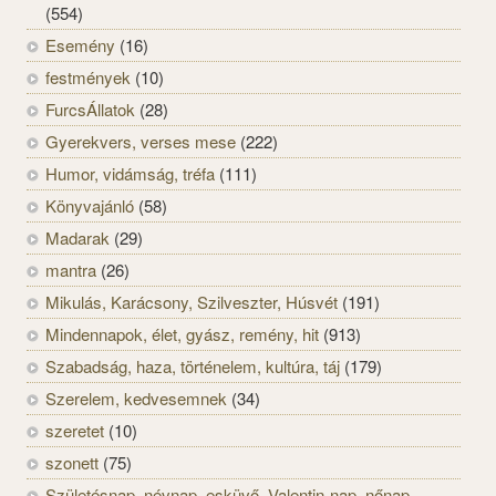
(554)
Esemény
(16)
festmények
(10)
FurcsÁllatok
(28)
Gyerekvers, verses mese
(222)
Humor, vidámság, tréfa
(111)
Könyvajánló
(58)
Madarak
(29)
mantra
(26)
Mikulás, Karácsony, Szilveszter, Húsvét
(191)
Mindennapok, élet, gyász, remény, hit
(913)
Szabadság, haza, történelem, kultúra, táj
(179)
Szerelem, kedvesemnek
(34)
szeretet
(10)
szonett
(75)
Születésnap, névnap, esküvő, Valentin-nap, nőnap,