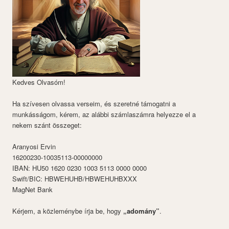
Kedves Olvasóm!
Ha szívesen olvassa verseim, és szeretné támogatni a
munkásságom, kérem, az alábbi számlaszámra helyezze el a
nekem szánt összeget:
Aranyosi Ervin
16200230-10035113-00000000
IBAN: HU50 1620 0230 1003 5113 0000 0000
Swift/BIC: HBWEHUHB/HBWEHUHBXXX
MagNet Bank
Kérjem, a közleménybe írja be, hogy
„adomány”
.