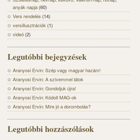
anyák napja
(60)
Vers rendelés
(14)
versillusztrációk
(1)
videó
(2)
Legutóbbi bejegyzések
Aranyosi Ervin: Szép vagy magyar hazám!
Aranyosi Ervin: A szívemmel látok
Aranyosi Ervin: Gondoljuk újra!
Aranyosi Ervin: Kódolt MAG-ok
Aranyosi Ervin: Mire jó a dorombolás?
Legutóbbi hozzászólások