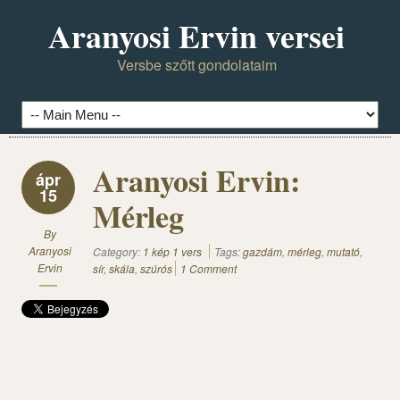
Aranyosi Ervin versei
Versbe szőtt gondolataim
Aranyosi Ervin:
ápr
15
Mérleg
By
Aranyosi
Category:
1 kép 1 vers
Tags:
gazdám
,
mérleg
,
mutató
,
Ervin
sír
,
skála
,
szúrós
1 Comment