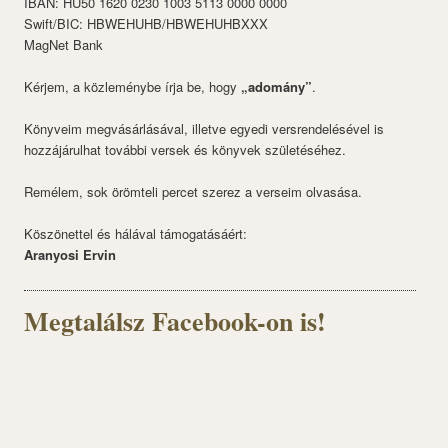
IBAN: HU50 1620 0230 1003 5113 0000 0000
Swift/BIC: HBWEHUHB/HBWEHUHBXXX
MagNet Bank
Kérjem, a közleménybe írja be, hogy
„adomány”
.
Könyveim megvásárlásával, illetve egyedi versrendelésével is
hozzájárulhat további versek és könyvek születéséhez.
Remélem, sok örömteli percet szerez a verseim olvasása.
Köszönettel és hálával támogatásáért:
Aranyosi Ervin
Megtalálsz Facebook-on is!