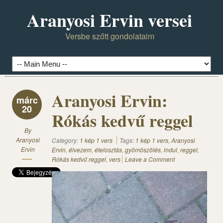
Aranyosi Ervin versei
Versbe szőtt gondolataim
Aranyosi Ervin:
márc
20
Rókás kedvű reggel
By
Aranyosi
Category:
1 kép 1 vers
Tags:
1 kép 1 vers
,
Aranyosi
Ervin
Ervin
,
élvezem
,
ételosztás
,
gyömöszölés
,
indul
,
reggel
,
Rókás kedvű reggel
,
vers
Leave a Comment