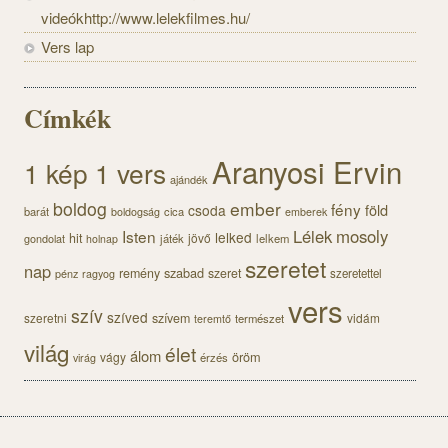
videókhttp://www.lelekfilmes.hu/
Vers lap
Címkék
Aranyosi Ervin
1 kép 1 vers
ajándék
boldog
ember
fény
föld
csoda
barát
cica
boldogság
emberek
Lélek
mosoly
Isten
lelked
hit
jövő
gondolat
játék
lelkem
holnap
szeretet
nap
szabad
remény
szeret
pénz
szeretettel
ragyog
vers
szív
szíved
szeretni
szívem
vidám
természet
teremtő
világ
élet
álom
öröm
vágy
érzés
virág