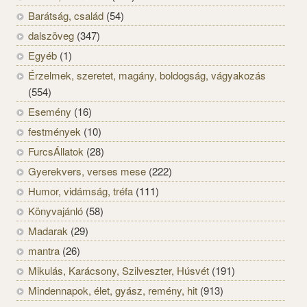
Barátság, család
(54)
dalszöveg
(347)
Egyéb
(1)
Érzelmek, szeretet, magány, boldogság, vágyakozás
(554)
Esemény
(16)
festmények
(10)
FurcsÁllatok
(28)
Gyerekvers, verses mese
(222)
Humor, vidámság, tréfa
(111)
Könyvajánló
(58)
Madarak
(29)
mantra
(26)
Mikulás, Karácsony, Szilveszter, Húsvét
(191)
Mindennapok, élet, gyász, remény, hit
(913)