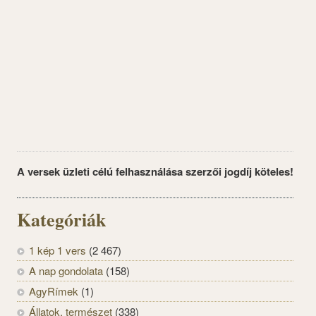
A versek üzleti célú felhasználása szerzői jogdíj köteles!
Kategóriák
1 kép 1 vers
(2 467)
A nap gondolata
(158)
AgyRímek
(1)
Állatok, természet
(338)