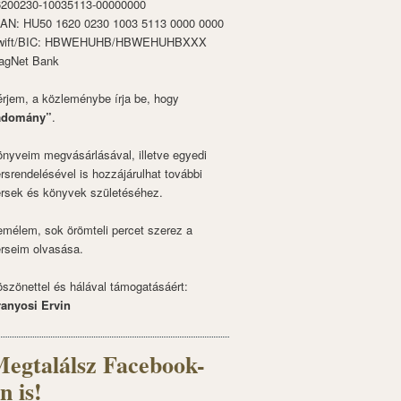
6200230-10035113-00000000
BAN: HU50 1620 0230 1003 5113 0000 0000
wift/BIC: HBWEHUHB/HBWEHUHBXXX
agNet Bank
rjem, a közleménybe írja be, hogy
adomány”
.
nyveim megvásárlásával, illetve egyedi
rsrendelésével is hozzájárulhat további
rsek és könyvek születéséhez.
mélem, sok örömteli percet szerez a
rseim olvasása.
szönettel és hálával támogatásáért:
ranyosi Ervin
egtalálsz Facebook-
n is!