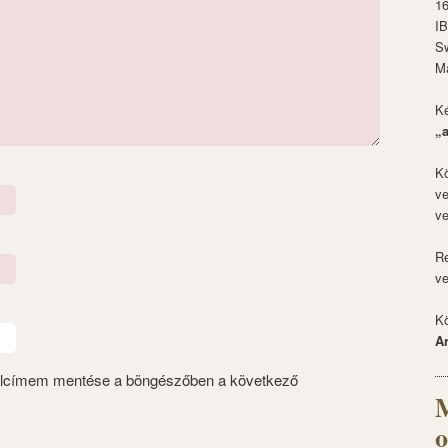
1
I
S
M
Ké
„
Kö
ve
ve
Re
ve
Kö
A
alcímem mentése a böngészőben a következő
M
o