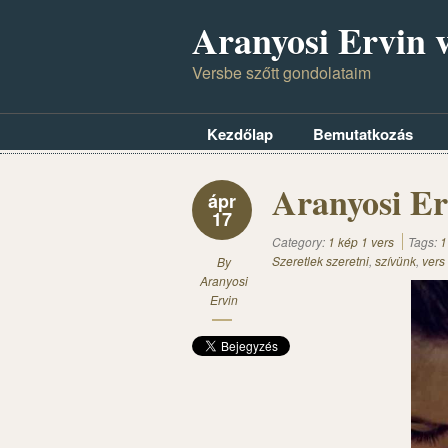
Aranyosi Ervin v
Versbe szőtt gondolataim
Kezdőlap
Bemutatkozás
Aranyosi Erv
ápr
17
Category:
1 kép 1 vers
Tags:
1
Szeretlek szeretni
,
szívünk
,
vers
By
Aranyosi
Ervin