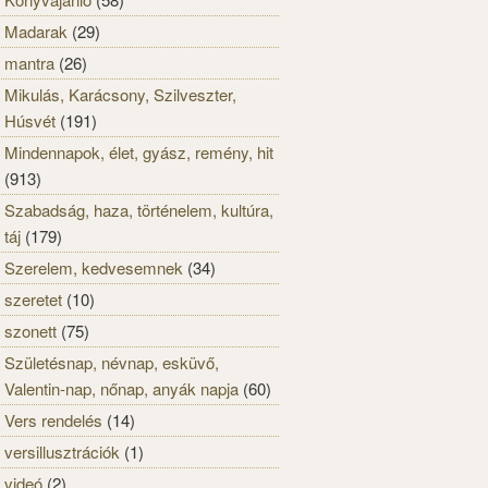
Madarak
(29)
mantra
(26)
Mikulás, Karácsony, Szilveszter,
Húsvét
(191)
Mindennapok, élet, gyász, remény, hit
(913)
Szabadság, haza, történelem, kultúra,
táj
(179)
Szerelem, kedvesemnek
(34)
szeretet
(10)
szonett
(75)
Születésnap, névnap, esküvő,
Valentin-nap, nőnap, anyák napja
(60)
Vers rendelés
(14)
versillusztrációk
(1)
videó
(2)