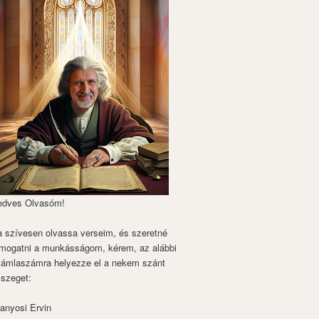
edves Olvasóm!
 szívesen olvassa verseim, és szeretné
mogatni a munkásságom, kérem, az alábbi
zámlaszámra helyezze el a nekem szánt
szeget:
anyosi Ervin