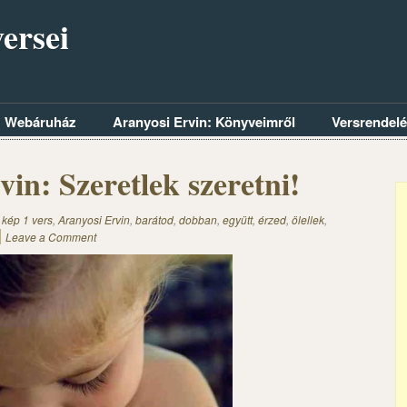
ersei
Webáruház
Aranyosi Ervin: Könyveimről
Versrendel
in: Szeretlek szeretni!
 kép 1 vers
,
Aranyosi Ervin
,
barátod
,
dobban
,
együtt
,
érzed
,
ölellek
,
Leave a Comment