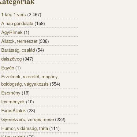
ategóriák
1 kép 1 vers
(2 467)
A nap gondolata
(158)
AgyRímek
(1)
Állatok, természet
(338)
Barátság, család
(54)
dalszöveg
(347)
Egyéb
(1)
Érzelmek, szeretet, magány,
boldogság, vágyakozás
(554)
Esemény
(16)
festmények
(10)
FurcsÁllatok
(28)
Gyerekvers, verses mese
(222)
Humor, vidámság, tréfa
(111)
Könyvajánló
(58)