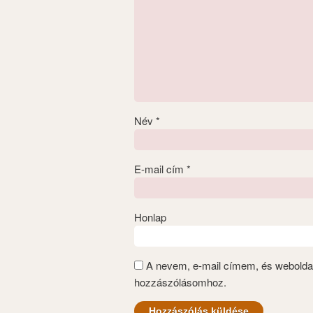
Név
*
E-mail cím
*
Honlap
A nevem, e-mail címem, és webold
hozzászólásomhoz.