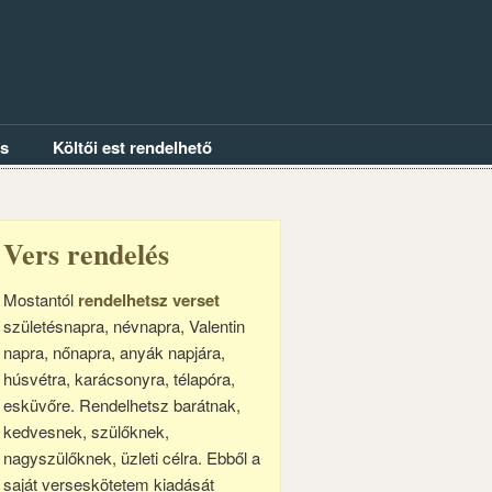
és
Költői est rendelhető
Vers rendelés
Mostantól
rendelhetsz verset
születésnapra, névnapra, Valentin
napra, nőnapra, anyák napjára,
húsvétra, karácsonyra, télapóra,
esküvőre. Rendelhetsz barátnak,
kedvesnek, szülőknek,
nagyszülőknek, üzleti célra. Ebből a
saját verseskötetem kiadását