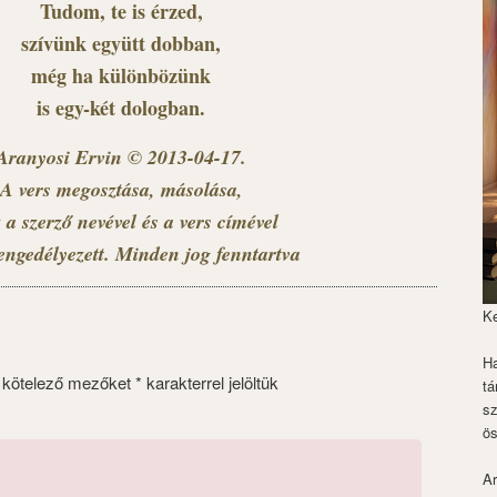
Tudom, te is érzed,
szívünk együtt dobban,
még ha különbözünk
is egy-két dologban.
Aranyosi Ervin © 2013-04-17.
A vers megosztása, másolása,
 a szerző nevével és a vers címével
engedélyezett. Minden jog fenntartva
K
Ha
 kötelező mezőket
*
karakterrel jelöltük
tá
s
ös
Ar