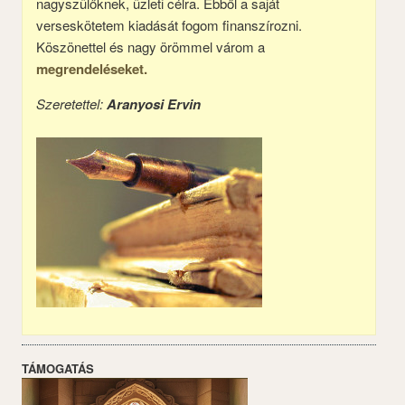
nagyszülőknek, üzleti célra. Ebből a saját
verseskötetem kiadását fogom finanszírozni.
Köszönettel és nagy örömmel várom a
megrendeléseket.
Szeretettel:
Aranyosi Ervin
TÁMOGATÁS