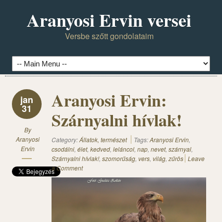
Aranyosi Ervin versei
Versbe szőtt gondolataim
Aranyosi Ervin:
jan
31
Szárnyalni hívlak!
By
Aranyosi
Category:
Állatok, természet
Tags:
Aranyosi Ervin
,
Ervin
csodálni
,
élet
,
kedved
,
leláncol
,
nap
,
nevet
,
szárnyal
,
Szárnyalni hívlak!
,
szomorűság
,
vers
,
világ
,
zűrös
Leave
a Comment