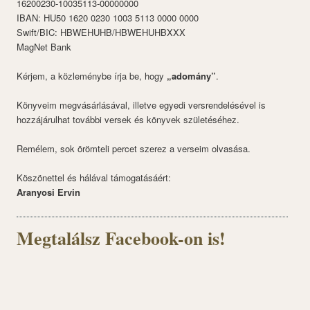
16200230-10035113-00000000
IBAN: HU50 1620 0230 1003 5113 0000 0000
Swift/BIC: HBWEHUHB/HBWEHUHBXXX
MagNet Bank
Kérjem, a közleménybe írja be, hogy
„adomány”
.
Könyveim megvásárlásával, illetve egyedi versrendelésével is
hozzájárulhat további versek és könyvek születéséhez.
Remélem, sok örömteli percet szerez a verseim olvasása.
Köszönettel és hálával támogatásáért:
Aranyosi Ervin
Megtalálsz Facebook-on is!