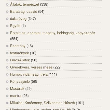
Állatok, természet
(338)
Barátság, család
(54)
dalszöveg
(347)
Egyéb
(1)
Érzelmek, szeretet, magány, boldogság, vágyakozás
(554)
Esemény
(16)
festmények
(10)
FurcsÁllatok
(28)
Gyerekvers, verses mese
(222)
Humor, vidámság, tréfa
(111)
Könyvajánló
(58)
Madarak
(29)
mantra
(26)
Mikulás, Karácsony, Szilveszter, Húsvét
(191)
Mindennapok, élet, gyász, remény, hit
(913)