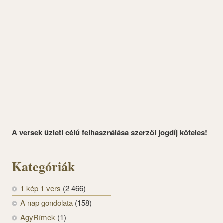
A versek üzleti célú felhasználása szerzői jogdíj köteles!
Kategóriák
1 kép 1 vers
(2 466)
A nap gondolata
(158)
AgyRímek
(1)