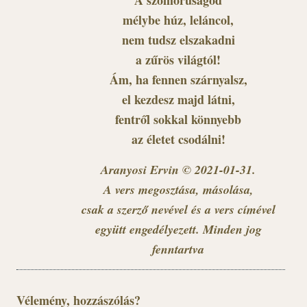
A szomorúságod
mélybe húz, leláncol,
nem tudsz elszakadni
a zűrös világtól!
Ám, ha fennen szárnyalsz,
el kezdesz majd látni,
fentről sokkal könnyebb
az életet csodálni!
Aranyosi Ervin © 2021-01-31.
A vers megosztása, másolása,
csak a szerző nevével és a vers címével
együtt engedélyezett. Minden jog
fenntartva
Vélemény, hozzászólás?