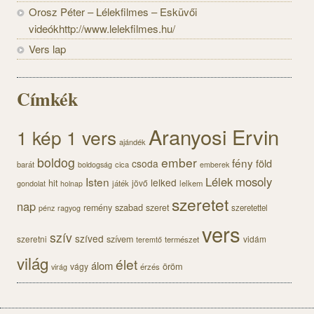
Orosz Péter – Lélekfilmes – Esküvői
videókhttp://www.lelekfilmes.hu/
Vers lap
Címkék
Aranyosi Ervin
1 kép 1 vers
ajándék
boldog
ember
fény
föld
csoda
barát
cica
boldogság
emberek
Lélek
mosoly
Isten
lelked
hit
jövő
gondolat
játék
lelkem
holnap
szeretet
nap
szabad
remény
szeret
szeretettel
pénz
ragyog
vers
szív
szíved
szeretni
szívem
vidám
természet
teremtő
világ
élet
álom
öröm
vágy
érzés
virág