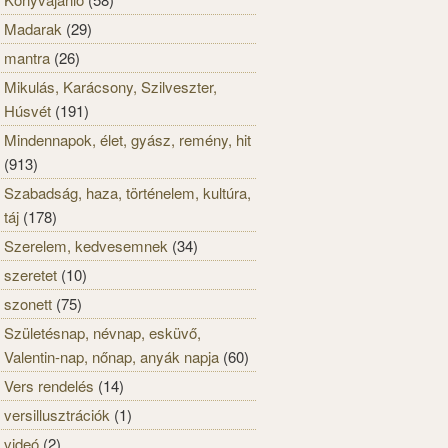
Madarak
(29)
mantra
(26)
Mikulás, Karácsony, Szilveszter,
Húsvét
(191)
Mindennapok, élet, gyász, remény, hit
(913)
Szabadság, haza, történelem, kultúra,
táj
(178)
Szerelem, kedvesemnek
(34)
szeretet
(10)
szonett
(75)
Születésnap, névnap, esküvő,
Valentin-nap, nőnap, anyák napja
(60)
Vers rendelés
(14)
versillusztrációk
(1)
videó
(2)