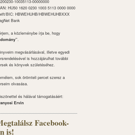
6200230-10035113-00000000
BAN: HU50 1620 0230 1003 5113 0000 0000
wift/BIC: HBWEHUHB/HBWEHUHBXXX
agNet Bank
rjem, a közleménybe írja be, hogy
adomány”
.
nyveim megvásárlásával, illetve egyedi
rsrendelésével is hozzájárulhat további
rsek és könyvek születéséhez.
mélem, sok örömteli percet szerez a
rseim olvasása.
szönettel és hálával támogatásáért:
ranyosi Ervin
egtalálsz Facebook-
n is!