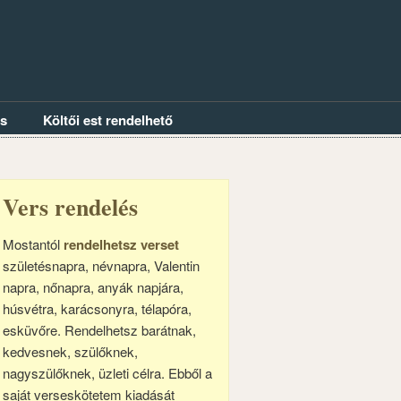
és
Költői est rendelhető
Vers rendelés
Mostantól
rendelhetsz verset
születésnapra, névnapra, Valentin
napra, nőnapra, anyák napjára,
húsvétra, karácsonyra, télapóra,
esküvőre. Rendelhetsz barátnak,
kedvesnek, szülőknek,
nagyszülőknek, üzleti célra. Ebből a
saját verseskötetem kiadását