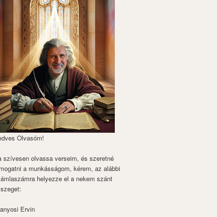
edves Olvasóm!
 szívesen olvassa verseim, és szeretné
mogatni a munkásságom, kérem, az alábbi
zámlaszámra helyezze el a nekem szánt
szeget:
anyosi Ervin