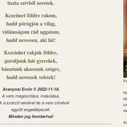
tiszta szívből nevetek.
Kezeimet földre rakom,
hadd pörögjön a világ,
vidámságom rád aggatom,
hadd nevessen, aki lát!
Kezeinket rakjuk földre,
guruljunk hát gyerekek,
bánatunk akasszuk szögre,
hadd nevessek veletek!
K
Aranyosi Ervin © 2022-11-18.
Ha
A vers megosztása, másolása,
tá
k a szerző nevével és a vers címével
s
együtt engedélyezett.
ös
Minden jog fenntartva!
Ar