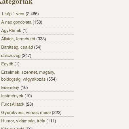
ategóriák
1 kép 1 vers
(2 466)
A nap gondolata
(158)
AgyRímek
(1)
Állatok, természet
(338)
Barátság, család
(54)
dalszöveg
(347)
Egyéb
(1)
Érzelmek, szeretet, magány,
boldogság, vágyakozás
(554)
Esemény
(16)
festmények
(10)
FurcsÁllatok
(28)
Gyerekvers, verses mese
(222)
Humor, vidámság, tréfa
(111)
Könyvajánló
(58)