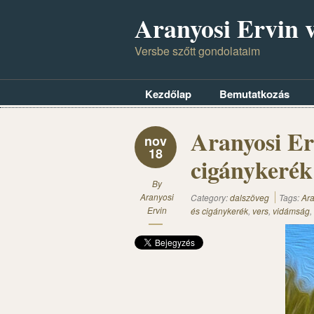
Aranyosi Ervin v
Versbe szőtt gondolataim
Kezdőlap
Bemutatkozás
Aranyosi Er
nov
18
cigánykerék
By
Aranyosi
Category:
dalszöveg
Tags:
Ara
Ervin
és cigánykerék
,
vers
,
vidámság
,