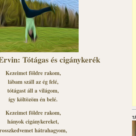
Ervin: Tótágas és cigánykerék
Kezeimet földre rakom,
lábam száll az ég felé,
tótágast áll a világom,
így költözöm én belé.
Kezeimet földre rakom,
T
hányok cigánykereket,
rosszkedvemet hátrahagyom,