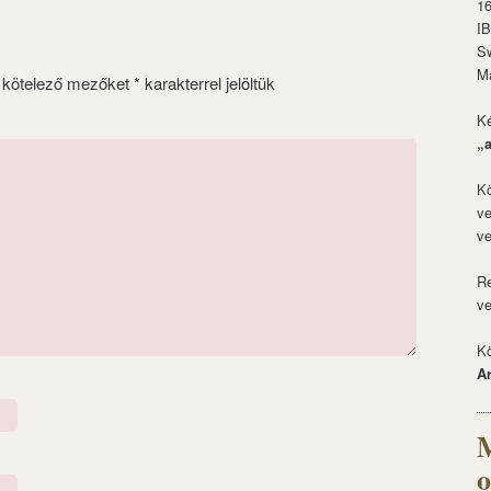
1
I
S
M
 kötelező mezőket
*
karakterrel jelöltük
Ké
„
Kö
ve
ve
Re
ve
Kö
A
M
o