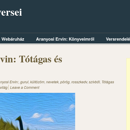
ersei
Webáruház
Aranyosi Ervin: Könyveimről
Versrendel
vin: Tótágas és
nyosi Ervin:
,
gurul
,
kültözöm
,
nevetek
,
pörög
,
rosszkedv
,
szívből
,
Tótágas
világ
Leave a Comment