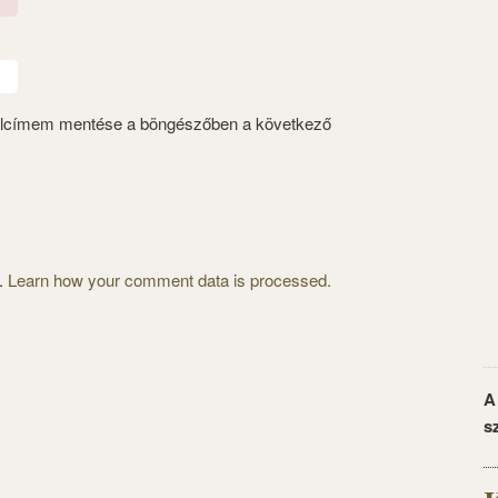
alcímem mentése a böngészőben a következő
m.
Learn how your comment data is processed.
A
s