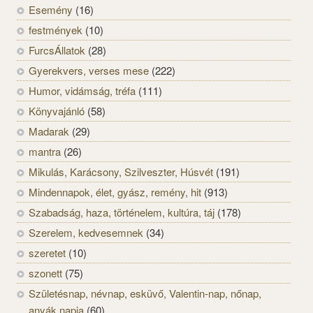
Esemény
(16)
festmények
(10)
FurcsÁllatok
(28)
Gyerekvers, verses mese
(222)
Humor, vidámság, tréfa
(111)
Könyvajánló
(58)
Madarak
(29)
mantra
(26)
Mikulás, Karácsony, Szilveszter, Húsvét
(191)
Mindennapok, élet, gyász, remény, hit
(913)
Szabadság, haza, történelem, kultúra, táj
(178)
Szerelem, kedvesemnek
(34)
szeretet
(10)
szonett
(75)
Születésnap, névnap, esküvő, Valentin-nap, nőnap,
anyák napja
(60)