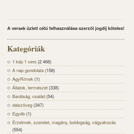
A versek üzleti célú felhasználása szerzői jogdíj köteles!
Kategóriák
1 kép 1 vers
(2 466)
A nap gondolata
(158)
AgyRímek
(1)
Állatok, természet
(338)
Barátság, család
(54)
dalszöveg
(347)
Egyéb
(1)
Érzelmek, szeretet, magány, boldogság, vágyakozás
(554)