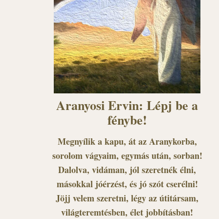
Aranyosi Ervin: Lépj be a
fénybe!
Megnyílik a kapu, át az Aranykorba,
sorolom vágyaim, egymás után, sorban!
Dalolva, vidáman, jól szeretnék élni,
másokkal jóérzést, és jó szót cserélni!
Jöjj velem szeretni, légy az útitársam,
világteremtésben, élet jobbításban!