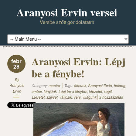
Aranyosi Ervin versei
Versbe szőtt gondolataim
Aranyosi Ervin: Lépj
febr
28
be a fénybe!
By
Aranyosi
Category:
mantra
Tags:
álmunk
,
Aranyosi Ervin
,
boldog
,
Ervin
ember
,
fényünk
,
Lépj be a fénybe!
,
lépzelet
,
segít
,
szeretet
,
szívvel
,
változik
,
vers
,
világunk
3 hozzászólás