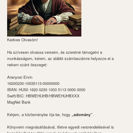
Kedves Olvasóm!
Ha szívesen olvassa verseim, és szeretné támogatni a
munkásságom, kérem, az alábbi számlaszámra helyezze el a
nekem szánt összeget:
Aranyosi Ervin
16200230-10035113-00000000
IBAN: HU50 1620 0230 1003 5113 0000 0000
Swift/BIC: HBWEHUHB/HBWEHUHBXXX
MagNet Bank
Kérjem, a közleménybe írja be, hogy
„adomány”
.
Könyveim megvásárlásával, illetve egyedi versrendelésével is