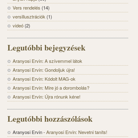
Vers rendelés
(14)
versillusztrációk
(1)
videó
(2)
Legutóbbi bejegyzések
Aranyosi Ervin: A szívemmel látok
Aranyosi Ervin: Gondoljuk újra!
Aranyosi Ervin: Kódolt MAG-ok
Aranyosi Ervin: Mire jó a dorombolás?
Aranyosi Ervin: Újra rónunk kéne!
Legutóbbi hozzászólások
Aranyosi Ervin
-
Aranyosi Ervin: Nevetni taníts!