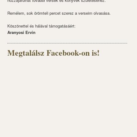
hozzájárulhat további versek és könyvek születéséhez.
Remélem, sok örömteli percet szerez a verseim olvasása.
Köszönettel és hálával támogatásáért:
Aranyosi Ervin
Megtalálsz Facebook-on is!