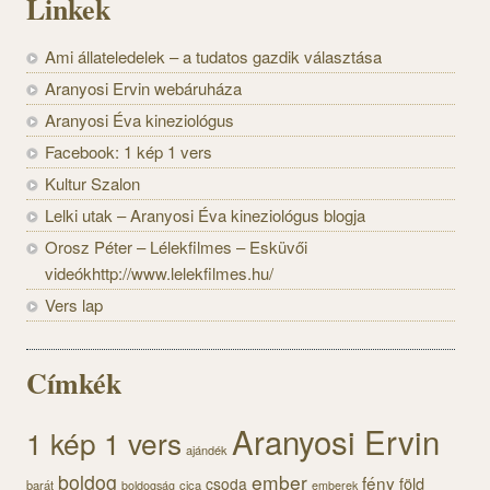
Linkek
Ami állateledelek – a tudatos gazdik választása
Aranyosi Ervin webáruháza
Aranyosi Éva kineziológus
Facebook: 1 kép 1 vers
Kultur Szalon
Lelki utak – Aranyosi Éva kineziológus blogja
Orosz Péter – Lélekfilmes – Esküvői
videókhttp://www.lelekfilmes.hu/
Vers lap
Címkék
Aranyosi Ervin
1 kép 1 vers
ajándék
boldog
ember
fény
föld
csoda
barát
cica
boldogság
emberek