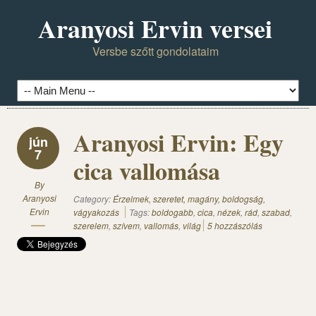
Aranyosi Ervin versei
Versbe szőtt gondolataim
Aranyosi Ervin: Egy
jún
7
cica vallomása
By
Aranyosi
Category:
Érzelmek, szeretet, magány, boldogság,
Ervin
vágyakozás
Tags:
boldogabb
,
cica
,
nézek
,
rád
,
szabad
,
szerelem
,
szívem
,
vallomás
,
világ
5 hozzászólás