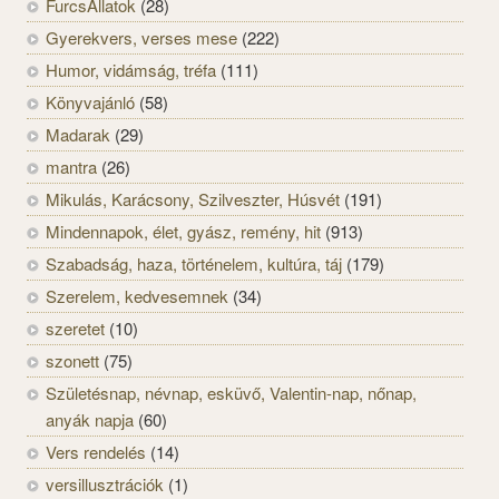
FurcsÁllatok
(28)
Gyerekvers, verses mese
(222)
Humor, vidámság, tréfa
(111)
Könyvajánló
(58)
Madarak
(29)
mantra
(26)
Mikulás, Karácsony, Szilveszter, Húsvét
(191)
Mindennapok, élet, gyász, remény, hit
(913)
Szabadság, haza, történelem, kultúra, táj
(179)
Szerelem, kedvesemnek
(34)
szeretet
(10)
szonett
(75)
Születésnap, névnap, esküvő, Valentin-nap, nőnap,
anyák napja
(60)
Vers rendelés
(14)
versillusztrációk
(1)