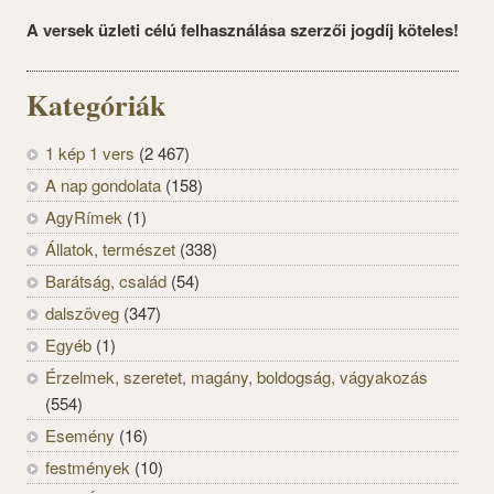
A versek üzleti célú felhasználása szerzői jogdíj köteles!
Kategóriák
1 kép 1 vers
(2 467)
A nap gondolata
(158)
AgyRímek
(1)
Állatok, természet
(338)
Barátság, család
(54)
dalszöveg
(347)
Egyéb
(1)
Érzelmek, szeretet, magány, boldogság, vágyakozás
(554)
Esemény
(16)
festmények
(10)