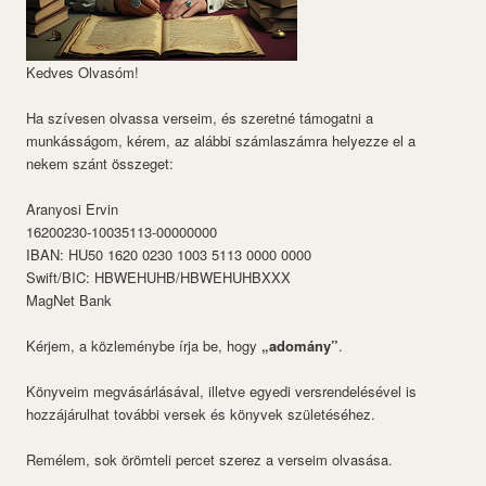
Kedves Olvasóm!
Ha szívesen olvassa verseim, és szeretné támogatni a
munkásságom, kérem, az alábbi számlaszámra helyezze el a
nekem szánt összeget:
Aranyosi Ervin
16200230-10035113-00000000
IBAN: HU50 1620 0230 1003 5113 0000 0000
Swift/BIC: HBWEHUHB/HBWEHUHBXXX
MagNet Bank
Kérjem, a közleménybe írja be, hogy
„adomány”
.
Könyveim megvásárlásával, illetve egyedi versrendelésével is
hozzájárulhat további versek és könyvek születéséhez.
Remélem, sok örömteli percet szerez a verseim olvasása.