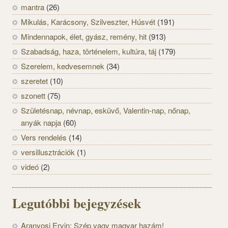
mantra
(26)
Mikulás, Karácsony, Szilveszter, Húsvét
(191)
Mindennapok, élet, gyász, remény, hit
(913)
Szabadság, haza, történelem, kultúra, táj
(179)
Szerelem, kedvesemnek
(34)
szeretet
(10)
szonett
(75)
Születésnap, névnap, esküvő, Valentin-nap, nőnap,
anyák napja
(60)
Vers rendelés
(14)
versillusztrációk
(1)
videó
(2)
Legutóbbi bejegyzések
Aranyosi Ervin: Szép vagy magyar hazám!