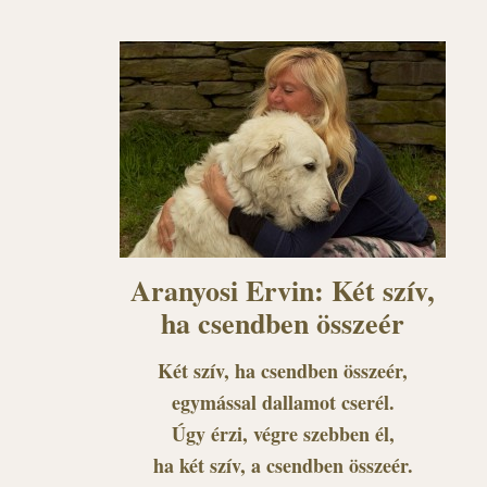
Aranyosi Ervin: Két szív,
ha csendben összeér
Két szív, ha csendben összeér,
egymással dallamot cserél.
Úgy érzi, végre szebben él,
ha két szív, a csendben összeér.