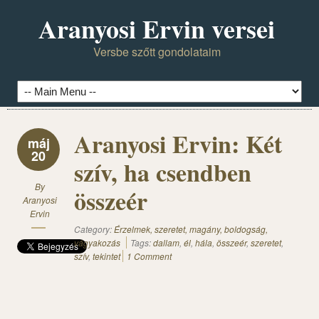
Aranyosi Ervin versei
Versbe szőtt gondolataim
Aranyosi Ervin: Két
máj
20
szív, ha csendben
By
összeér
Aranyosi
Ervin
Category:
Érzelmek, szeretet, magány, boldogság,
vágyakozás
Tags:
dallam
,
él
,
hála
,
összeér
,
szeretet
,
szív
,
tekintet
1 Comment