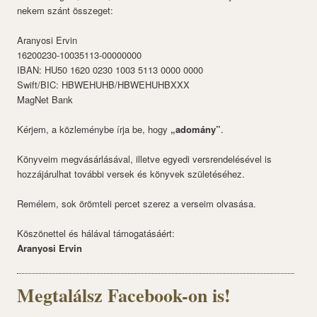
nekem szánt összeget:
Aranyosi Ervin
16200230-10035113-00000000
IBAN: HU50 1620 0230 1003 5113 0000 0000
Swift/BIC: HBWEHUHB/HBWEHUHBXXX
MagNet Bank
Kérjem, a közleménybe írja be, hogy
„adomány”
.
Könyveim megvásárlásával, illetve egyedi versrendelésével is
hozzájárulhat további versek és könyvek születéséhez.
Remélem, sok örömteli percet szerez a verseim olvasása.
Köszönettel és hálával támogatásáért:
Aranyosi Ervin
Megtalálsz Facebook-on is!