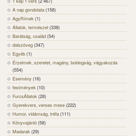
1 kép 1 vers
(2 467)
A nap gondolata
(158)
AgyRímek
(1)
Állatok, természet
(338)
Barátság, család
(54)
dalszöveg
(347)
Egyéb
(1)
Érzelmek, szeretet, magány, boldogság, vágyakozás
(554)
Esemény
(16)
festmények
(10)
FurcsÁllatok
(28)
Gyerekvers, verses mese
(222)
Humor, vidámság, tréfa
(111)
Könyvajánló
(58)
Madarak
(29)