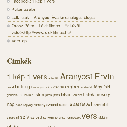
Facebook: 1 kép 1 vers
Kultur Szalon
Lelki utak – Aranyosi Éva kineziológus blogja
Orosz Péter – Lélekfilmes – Esküvői
videókhttp://www.lelekfilmes.hu/
Vers lap
Címkék
Aranyosi Ervin
1 kép 1 vers
ajándék
boldog
ember
fény
föld
csoda
barát
cica
boldogság
emberek
Lélek
mosoly
Isten
lelked
hit
jövő
gondolat
játék
lelkem
holnap
szeretet
nap
szabad
remény
szeret
pénz
szeretettel
ragyog
vers
szív
szíved
szeretni
szívem
vidám
természet
teremtő