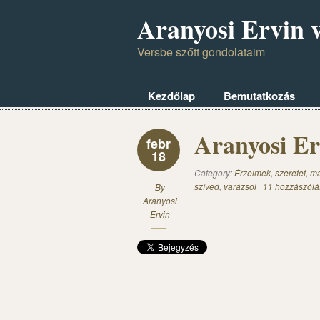
Aranyosi Ervin v
Versbe szőtt gondolataim
Kezdőlap
Bemutatkozás
Aranyosi E
febr
18
Category:
Érzelmek, szeretet, 
szíved
,
varázsol
11 hozzászólá
By
Aranyosi
Ervin