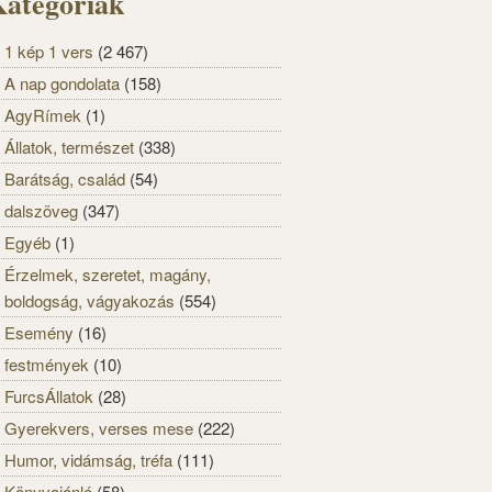
ategóriák
1 kép 1 vers
(2 467)
A nap gondolata
(158)
AgyRímek
(1)
Állatok, természet
(338)
Barátság, család
(54)
dalszöveg
(347)
Egyéb
(1)
Érzelmek, szeretet, magány,
boldogság, vágyakozás
(554)
Esemény
(16)
festmények
(10)
FurcsÁllatok
(28)
Gyerekvers, verses mese
(222)
Humor, vidámság, tréfa
(111)
Könyvajánló
(58)