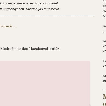
1
k a szerző nevével és a vers címével
I
tt engedélyezett. Minden jog fenntartva
S
M
: Lennék…
Ké
„
Kö
ve
 kötelező mezőket
*
karakterrel jelöltük
ve
Re
ve
Kö
A
M
o