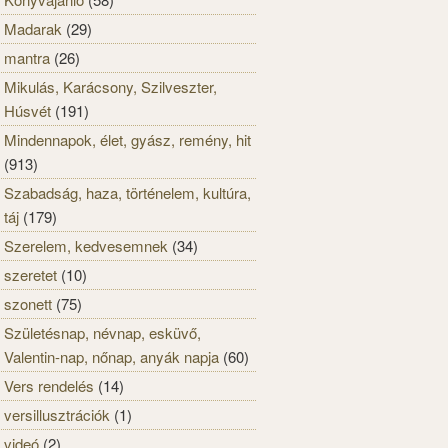
Madarak
(29)
mantra
(26)
Mikulás, Karácsony, Szilveszter,
Húsvét
(191)
Mindennapok, élet, gyász, remény, hit
(913)
Szabadság, haza, történelem, kultúra,
táj
(179)
Szerelem, kedvesemnek
(34)
szeretet
(10)
szonett
(75)
Születésnap, névnap, esküvő,
Valentin-nap, nőnap, anyák napja
(60)
Vers rendelés
(14)
versillusztrációk
(1)
videó
(2)