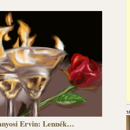
T
anyosi Ervin: Lennék…