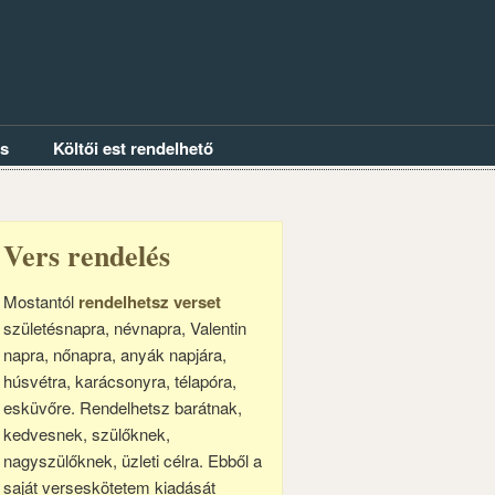
és
Költői est rendelhető
Vers rendelés
Mostantól
rendelhetsz verset
születésnapra, névnapra, Valentin
napra, nőnapra, anyák napjára,
húsvétra, karácsonyra, télapóra,
esküvőre. Rendelhetsz barátnak,
kedvesnek, szülőknek,
nagyszülőknek, üzleti célra. Ebből a
saját verseskötetem kiadását