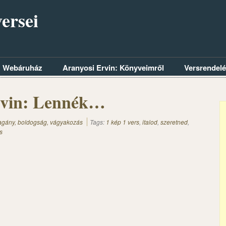
ersei
Webáruház
Aranyosi Ervin: Könyveimről
Versrendel
rvin: Lennék…
magány, boldogság, vágyakozás
Tags:
1 kép 1 vers
,
italod
,
szeretned
,
s