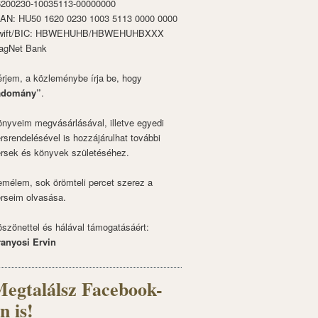
6200230-10035113-00000000
BAN: HU50 1620 0230 1003 5113 0000 0000
wift/BIC: HBWEHUHB/HBWEHUHBXXX
agNet Bank
rjem, a közleménybe írja be, hogy
adomány”
.
nyveim megvásárlásával, illetve egyedi
rsrendelésével is hozzájárulhat további
rsek és könyvek születéséhez.
mélem, sok örömteli percet szerez a
rseim olvasása.
szönettel és hálával támogatásáért:
ranyosi Ervin
egtalálsz Facebook-
n is!