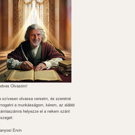
edves Olvasóm!
 szívesen olvassa verseim, és szeretné
mogatni a munkásságom, kérem, az alábbi
zámlaszámra helyezze el a nekem szánt
szeget:
anyosi Ervin