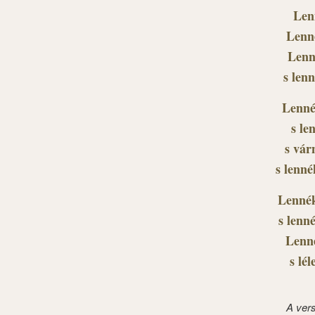
Lenn
Lenné
Lenn
s lenn
Lenné
s le
s vár
s lenné
Lennék
s lenn
Lenné
s lél
A ver