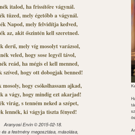
ék italod, ha frissítőre vágynál.
k tüzed, mely égetőbb a vágynál.
ék Napod, mely felvidítja kedved,
ék az, akit őszintén kell szeretned.
k derű, mely víg mosolyt varázsol,
nnék veled, hogy sose legyél távol,
nék reád, ha mégis el kell menned,
k szíved, hogy ott dobogjak benned!
 mosoly, hogy csókolhassam ajkad,
K
ék a vágy, hogy mindig ezt akarjad!
Ha
k virág, s tenném neked a szépet,
tá
ek lennék, ki vágyja tiszta fényed!
s
ös
Aranyosi Ervin © 2015-02-18.
Ar
s és a festmény megosztása, másolása,