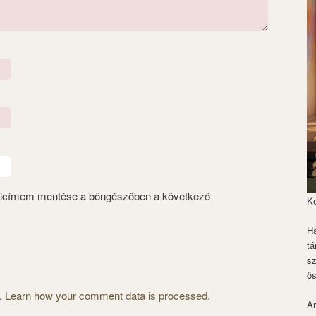
alcímem mentése a böngészőben a következő
K
Ha
tá
s
ös
m.
Learn how your comment data is processed.
Ar