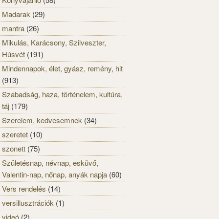
Madarak
(29)
mantra
(26)
Mikulás, Karácsony, Szilveszter,
Húsvét
(191)
Mindennapok, élet, gyász, remény, hit
(913)
Szabadság, haza, történelem, kultúra,
táj
(179)
Szerelem, kedvesemnek
(34)
szeretet
(10)
szonett
(75)
Születésnap, névnap, esküvő,
Valentin-nap, nőnap, anyák napja
(60)
Vers rendelés
(14)
versillusztrációk
(1)
videó
(2)