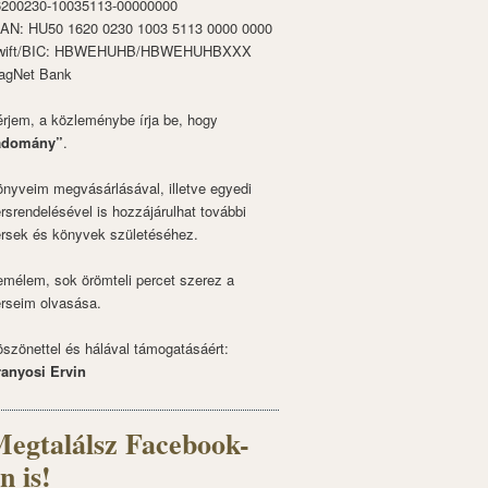
6200230-10035113-00000000
BAN: HU50 1620 0230 1003 5113 0000 0000
wift/BIC: HBWEHUHB/HBWEHUHBXXX
agNet Bank
rjem, a közleménybe írja be, hogy
adomány”
.
nyveim megvásárlásával, illetve egyedi
rsrendelésével is hozzájárulhat további
rsek és könyvek születéséhez.
mélem, sok örömteli percet szerez a
rseim olvasása.
szönettel és hálával támogatásáért:
ranyosi Ervin
egtalálsz Facebook-
n is!