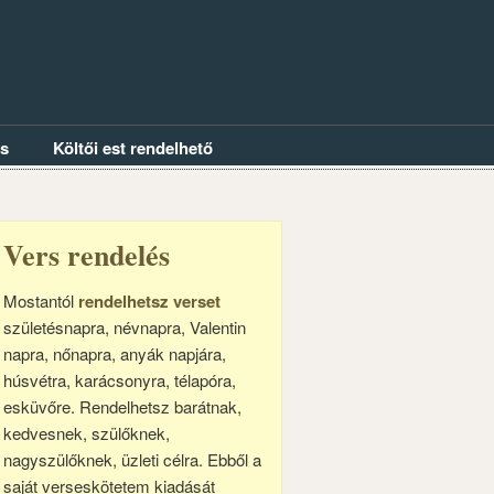
és
Költői est rendelhető
Vers rendelés
Mostantól
rendelhetsz verset
születésnapra, névnapra, Valentin
napra, nőnapra, anyák napjára,
húsvétra, karácsonyra, télapóra,
esküvőre. Rendelhetsz barátnak,
kedvesnek, szülőknek,
nagyszülőknek, üzleti célra. Ebből a
saját verseskötetem kiadását