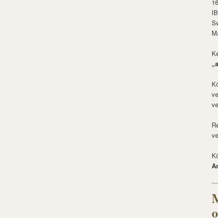
1
I
S
M
Ké
„
Kö
ve
ve
Re
ve
Kö
A
M
o