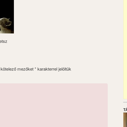
etsz
 kötelező mezőket
*
karakterrel jelöltük
T