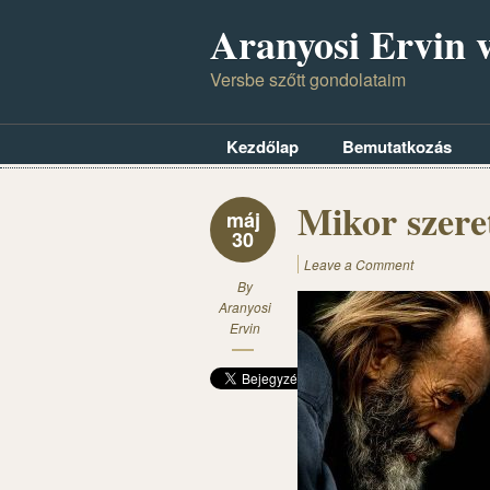
Aranyosi Ervin v
Versbe szőtt gondolataim
Kezdőlap
Bemutatkozás
Mikor szere
máj
30
Leave a Comment
By
Aranyosi
Ervin