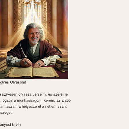
edves Olvasóm!
 szívesen olvassa verseim, és szeretné
mogatni a munkásságom, kérem, az alábbi
zámlaszámra helyezze el a nekem szánt
szeget:
anyosi Ervin