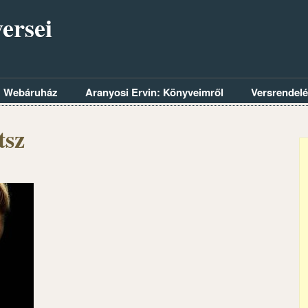
ersei
Webáruház
Aranyosi Ervin: Könyveimről
Versrendel
tsz