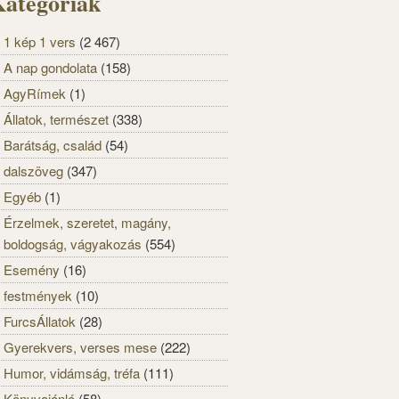
ategóriák
1 kép 1 vers
(2 467)
A nap gondolata
(158)
AgyRímek
(1)
Állatok, természet
(338)
Barátság, család
(54)
dalszöveg
(347)
Egyéb
(1)
Érzelmek, szeretet, magány,
boldogság, vágyakozás
(554)
Esemény
(16)
festmények
(10)
FurcsÁllatok
(28)
Gyerekvers, verses mese
(222)
Humor, vidámság, tréfa
(111)
Könyvajánló
(58)