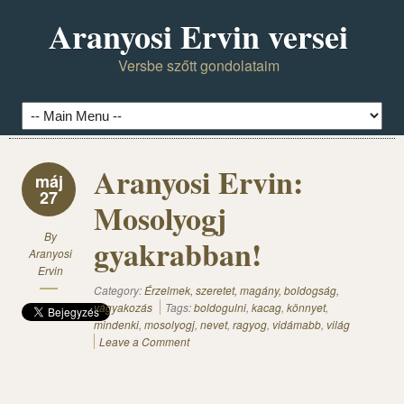
Aranyosi Ervin versei
Versbe szőtt gondolataim
Aranyosi Ervin:
máj
27
Mosolyogj
By
gyakrabban!
Aranyosi
Ervin
Category:
Érzelmek, szeretet, magány, boldogság,
vágyakozás
Tags:
boldogulni
,
kacag
,
könnyet
,
mindenki
,
mosolyogj
,
nevet
,
ragyog
,
vidámabb
,
világ
Leave a Comment