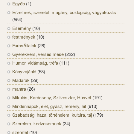
Egyéb
(1)
Érzelmek, szeretet, magány, boldogság, vágyakozás
(554)
Esemény
(16)
festmények
(10)
FurcsÁllatok
(28)
Gyerekvers, verses mese
(222)
Humor, vidámság, tréfa
(111)
Könyvajánló
(58)
Madarak
(29)
mantra
(26)
Mikulás, Karácsony, Szilveszter, Húsvét
(191)
Mindennapok, élet, gyász, remény, hit
(913)
Szabadság, haza, történelem, kultúra, táj
(179)
Szerelem, kedvesemnek
(34)
szeretet
(10)