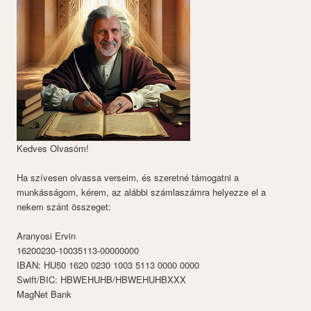
Kedves Olvasóm!
Ha szívesen olvassa verseim, és szeretné támogatni a
munkásságom, kérem, az alábbi számlaszámra helyezze el a
nekem szánt összeget:
Aranyosi Ervin
16200230-10035113-00000000
IBAN: HU50 1620 0230 1003 5113 0000 0000
Swift/BIC: HBWEHUHB/HBWEHUHBXXX
MagNet Bank