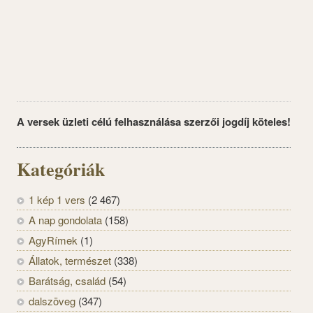
A versek üzleti célú felhasználása szerzői jogdíj köteles!
Kategóriák
1 kép 1 vers
(2 467)
A nap gondolata
(158)
AgyRímek
(1)
Állatok, természet
(338)
Barátság, család
(54)
dalszöveg
(347)