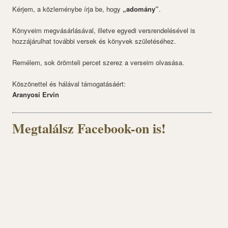
Kérjem, a közleménybe írja be, hogy
„adomány”
.
Könyveim megvásárlásával, illetve egyedi versrendelésével is
hozzájárulhat további versek és könyvek születéséhez.
Remélem, sok örömteli percet szerez a verseim olvasása.
Köszönettel és hálával támogatásáért:
Aranyosi Ervin
Megtalálsz Facebook-on is!