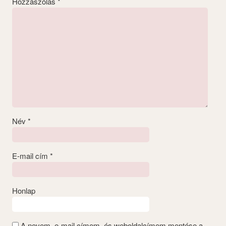
Hozzászólás
*
Név
*
E-mail cím
*
Honlap
A nevem, e-mail címem, és weboldalcímem mentése a