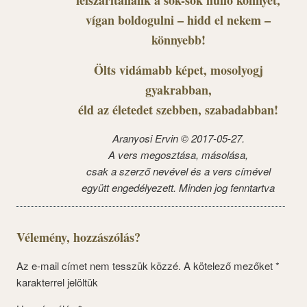
felszárítanánk a sok-sok hulló könnyet,
vígan boldogulni – hidd el nekem –
könnyebb!
Ölts vidámabb képet, mosolyogj
gyakrabban,
éld az életedet szebben, szabadabban!
Aranyosi Ervin © 2017-05-27.
A vers megosztása, másolása,
csak a szerző nevével és a vers címével
együtt engedélyezett. Minden jog fenntartva
Vélemény, hozzászólás?
Az e-mail címet nem tesszük közzé.
A kötelező mezőket
*
karakterrel jelöltük