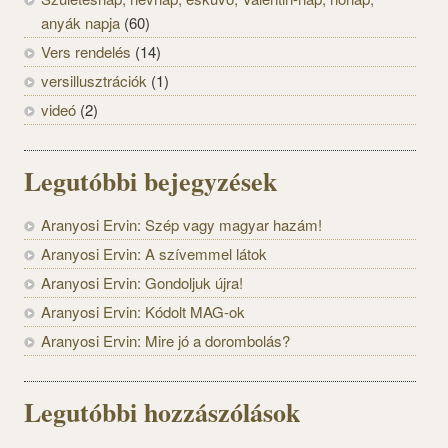
anyák napja
(60)
Vers rendelés
(14)
versillusztrációk
(1)
videó
(2)
Legutóbbi bejegyzések
Aranyosi Ervin: Szép vagy magyar hazám!
Aranyosi Ervin: A szívemmel látok
Aranyosi Ervin: Gondoljuk újra!
Aranyosi Ervin: Kódolt MAG-ok
Aranyosi Ervin: Mire jó a dorombolás?
Legutóbbi hozzászólások