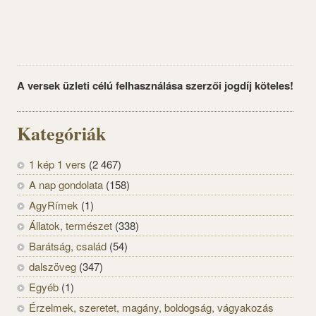
A versek üzleti célú felhasználása szerzői jogdíj köteles!
Kategóriák
1 kép 1 vers
(2 467)
A nap gondolata
(158)
AgyRímek
(1)
Állatok, természet
(338)
Barátság, család
(54)
dalszöveg
(347)
Egyéb
(1)
Érzelmek, szeretet, magány, boldogság, vágyakozás