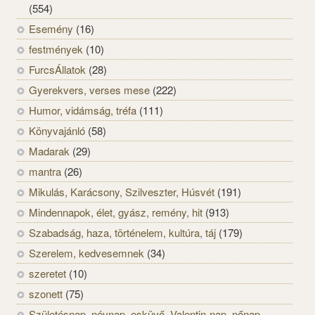
(554)
Esemény
(16)
festmények
(10)
FurcsÁllatok
(28)
Gyerekvers, verses mese
(222)
Humor, vidámság, tréfa
(111)
Könyvajánló
(58)
Madarak
(29)
mantra
(26)
Mikulás, Karácsony, Szilveszter, Húsvét
(191)
Mindennapok, élet, gyász, remény, hit
(913)
Szabadság, haza, történelem, kultúra, táj
(179)
Szerelem, kedvesemnek
(34)
szeretet
(10)
szonett
(75)
Születésnap, névnap, esküvő, Valentin-nap, nőnap,