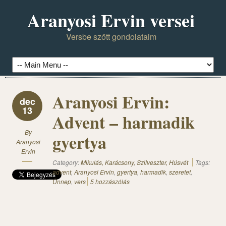
Aranyosi Ervin versei
Versbe szőtt gondolataim
Aranyosi Ervin:
dec
13
Advent – harmadik
By
gyertya
Aranyosi
Ervin
Category:
Mikulás, Karácsony, Szilveszter, Húsvét
Tags:
advent
,
Aranyosi Ervin
,
gyertya
,
harmadik
,
szeretet
,
Ünnep
,
vers
5 hozzászólás