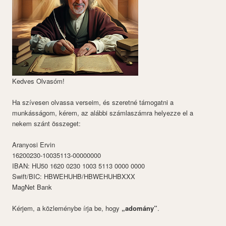
Kedves Olvasóm!
Ha szívesen olvassa verseim, és szeretné támogatni a
munkásságom, kérem, az alábbi számlaszámra helyezze el a
nekem szánt összeget:
Aranyosi Ervin
16200230-10035113-00000000
IBAN: HU50 1620 0230 1003 5113 0000 0000
Swift/BIC: HBWEHUHB/HBWEHUHBXXX
MagNet Bank
Kérjem, a közleménybe írja be, hogy
„adomány”
.