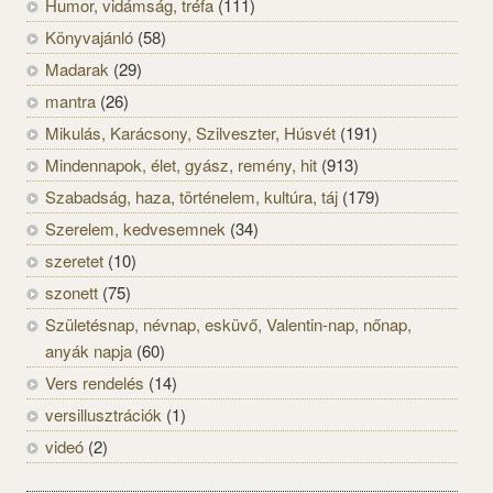
Humor, vidámság, tréfa
(111)
Könyvajánló
(58)
Madarak
(29)
mantra
(26)
Mikulás, Karácsony, Szilveszter, Húsvét
(191)
Mindennapok, élet, gyász, remény, hit
(913)
Szabadság, haza, történelem, kultúra, táj
(179)
Szerelem, kedvesemnek
(34)
szeretet
(10)
szonett
(75)
Születésnap, névnap, esküvő, Valentin-nap, nőnap,
anyák napja
(60)
Vers rendelés
(14)
versillusztrációk
(1)
videó
(2)