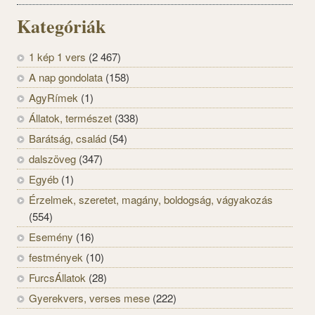
Kategóriák
1 kép 1 vers
(2 467)
A nap gondolata
(158)
AgyRímek
(1)
Állatok, természet
(338)
Barátság, család
(54)
dalszöveg
(347)
Egyéb
(1)
Érzelmek, szeretet, magány, boldogság, vágyakozás
(554)
Esemény
(16)
festmények
(10)
FurcsÁllatok
(28)
Gyerekvers, verses mese
(222)