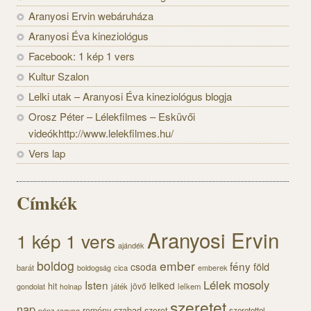
Aranyosi Ervin webáruháza
Aranyosi Éva kineziológus
Facebook: 1 kép 1 vers
Kultur Szalon
Lelki utak – Aranyosi Éva kineziológus blogja
Orosz Péter – Lélekfilmes – Esküvői
videókhttp://www.lelekfilmes.hu/
Vers lap
Címkék
Aranyosi Ervin
1 kép 1 vers
ajándék
boldog
ember
fény
föld
csoda
barát
cica
boldogság
emberek
Lélek
mosoly
Isten
lelked
hit
jövő
gondolat
játék
lelkem
holnap
szeretet
nap
szabad
remény
szeret
pénz
szeretettel
ragyog