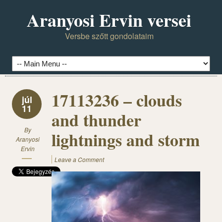
Aranyosi Ervin versei
Versbe szőtt gondolataim
17113236 – clouds
júl
11
and thunder
By
lightnings and storm
Aranyosi
Ervin
Leave a Comment