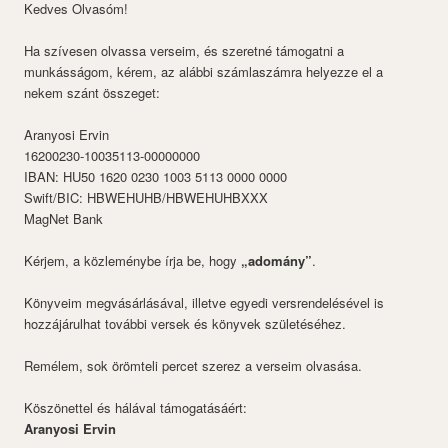
Kedves Olvasóm!
Ha szívesen olvassa verseim, és szeretné támogatni a
munkásságom, kérem, az alábbi számlaszámra helyezze el a
nekem szánt összeget:
Aranyosi Ervin
16200230-10035113-00000000
IBAN: HU50 1620 0230 1003 5113 0000 0000
Swift/BIC: HBWEHUHB/HBWEHUHBXXX
MagNet Bank
Kérjem, a közleménybe írja be, hogy
„adomány”
.
Könyveim megvásárlásával, illetve egyedi versrendelésével is
hozzájárulhat további versek és könyvek születéséhez.
Remélem, sok örömteli percet szerez a verseim olvasása.
Köszönettel és hálával támogatásáért:
Aranyosi Ervin