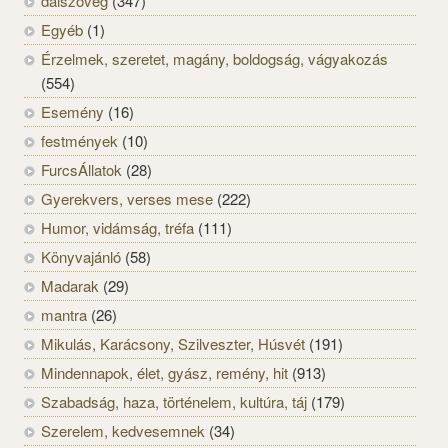
dalszöveg
(347)
Egyéb
(1)
Érzelmek, szeretet, magány, boldogság, vágyakozás
(554)
Esemény
(16)
festmények
(10)
FurcsÁllatok
(28)
Gyerekvers, verses mese
(222)
Humor, vidámság, tréfa
(111)
Könyvajánló
(58)
Madarak
(29)
mantra
(26)
Mikulás, Karácsony, Szilveszter, Húsvét
(191)
Mindennapok, élet, gyász, remény, hit
(913)
Szabadság, haza, történelem, kultúra, táj
(179)
Szerelem, kedvesemnek
(34)