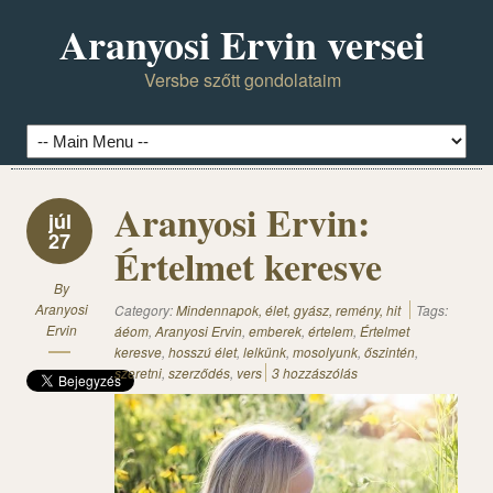
Aranyosi Ervin versei
Versbe szőtt gondolataim
Aranyosi Ervin:
júl
27
Értelmet keresve
By
Aranyosi
Category:
Mindennapok, élet, gyász, remény, hit
Tags:
Ervin
áéom
,
Aranyosi Ervin
,
emberek
,
értelem
,
Értelmet
keresve
,
hosszú élet
,
lelkünk
,
mosolyunk
,
őszintén
,
szeretni
,
szerződés
,
vers
3 hozzászólás