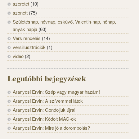
szeretet
(10)
szonett
(75)
Születésnap, névnap, esküvő, Valentin-nap, nőnap,
anyák napja
(60)
Vers rendelés
(14)
versillusztrációk
(1)
videó
(2)
Legutóbbi bejegyzések
Aranyosi Ervin: Szép vagy magyar hazám!
Aranyosi Ervin: A szívemmel látok
Aranyosi Ervin: Gondoljuk újra!
Aranyosi Ervin: Kódolt MAG-ok
Aranyosi Ervin: Mire jó a dorombolás?