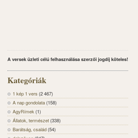
A versek üzleti célú felhasználása szerzői jogdíj köteles!
Kategóriák
1 kép 1 vers
(2 467)
A nap gondolata
(158)
AgyRímek
(1)
Állatok, természet
(338)
Barátság, család
(54)