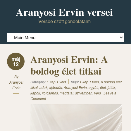
Aranyosi Ervin versei
Versbe szőtt gondolataim
Aranyosi Ervin: A
máj
12
boldog élet titkai
By
Category:
1 kép 1 vers
Tags:
1 kép 1 vers
,
A boldog élet
Aranyosi
titkai
,
adok
,
ajándék
,
Aranyosi Ervin
,
együtt
,
élet
,
játék
,
Ervin
kapok
,
kölcsönös
,
megtalál
,
szívemben
,
vers
Leave a
Comment