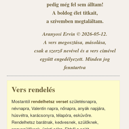
pedig még fel sem álltam!
A boldog élet titkait,
a szívemben megtaláltam.
Aranyosi Ervin © 2026-05-12.
A vers megosztása, másolása,
csak a szerző nevével és a vers címével
együtt engedélyezett. Minden jog
fenntartva
Vers rendelés
Mostantól
rendelhetsz verset
születésnapra,
névnapra, Valentin napra, nőnapra, anyák napjára,
húsvétra, karácsonyra, télapóra, esküvőre.
Rendelhetsz barátnak, kedvesnek, szülőknek,
nagyszülőknek, üzleti célra. Ebből a saját