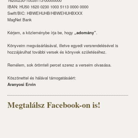
16200230-10035113-00000000
IBAN: HU50 1620 0230 1003 5113 0000 0000
Swift/BIC: HBWEHUHB/HBWEHUHBXXX
MagNet Bank
Kérjem, a közleménybe írja be, hogy
„adomány”
.
Könyveim megvásárlásával, illetve egyedi versrendelésével is
hozzájárulhat további versek és könyvek születéséhez.
Remélem, sok örömteli percet szerez a verseim olvasása.
Köszönettel és hálával támogatásáért:
Aranyosi Ervin
Megtalálsz Facebook-on is!