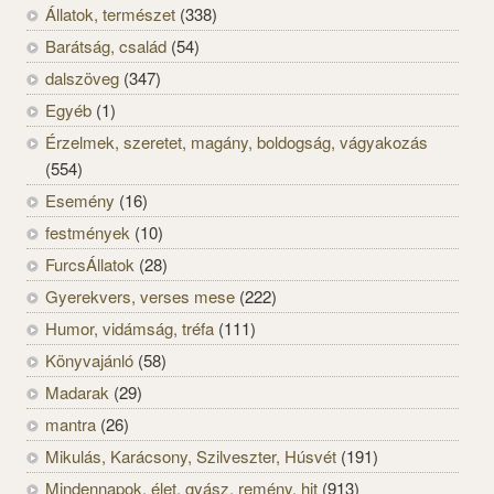
Állatok, természet
(338)
Barátság, család
(54)
dalszöveg
(347)
Egyéb
(1)
Érzelmek, szeretet, magány, boldogság, vágyakozás
(554)
Esemény
(16)
festmények
(10)
FurcsÁllatok
(28)
Gyerekvers, verses mese
(222)
Humor, vidámság, tréfa
(111)
Könyvajánló
(58)
Madarak
(29)
mantra
(26)
Mikulás, Karácsony, Szilveszter, Húsvét
(191)
Mindennapok, élet, gyász, remény, hit
(913)