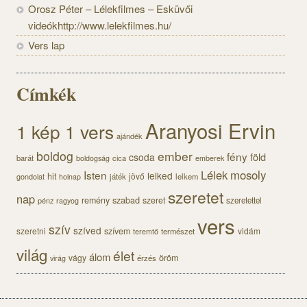
Orosz Péter – Lélekfilmes – Esküvői
videókhttp://www.lelekfilmes.hu/
Vers lap
Címkék
Aranyosi Ervin
1 kép 1 vers
ajándék
boldog
ember
fény
föld
csoda
barát
cica
boldogság
emberek
Lélek
mosoly
Isten
lelked
hit
jövő
gondolat
játék
lelkem
holnap
szeretet
nap
szabad
remény
szeret
pénz
szeretettel
ragyog
vers
szív
szíved
szeretni
szívem
vidám
természet
teremtő
világ
élet
álom
öröm
vágy
érzés
virág