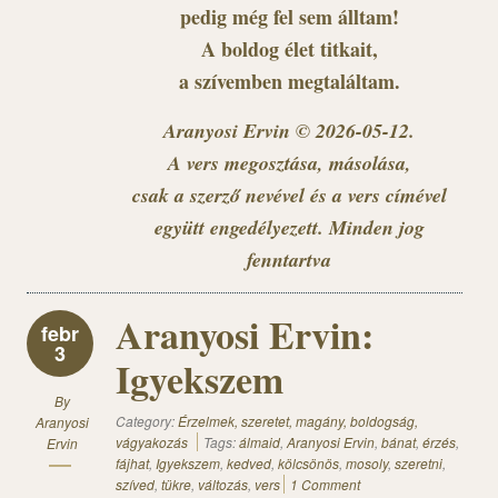
pedig még fel sem álltam!
A boldog élet titkait,
a szívemben megtaláltam.
Aranyosi Ervin © 2026-05-12.
A vers megosztása, másolása,
csak a szerző nevével és a vers címével
együtt engedélyezett. Minden jog
fenntartva
Aranyosi Ervin:
febr
3
Igyekszem
By
Category:
Érzelmek, szeretet, magány, boldogság,
Aranyosi
vágyakozás
Tags:
álmaid
,
Aranyosi Ervin
,
bánat
,
érzés
,
Ervin
fájhat
,
Igyekszem
,
kedved
,
kölcsönös
,
mosoly
,
szeretni
,
szíved
,
tükre
,
változás
,
vers
1 Comment