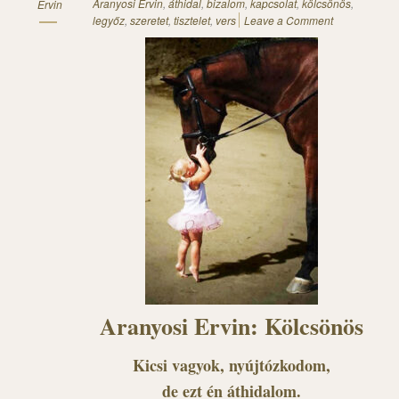
Aranyosi Ervin
,
áthidal
,
bizalom
,
kapcsolat
,
kölcsönös
,
Ervin
legyőz
,
szeretet
,
tisztelet
,
vers
Leave a Comment
Aranyosi Ervin: Kölcsönös
Kicsi vagyok, nyújtózkodom,
de ezt én áthidalom.