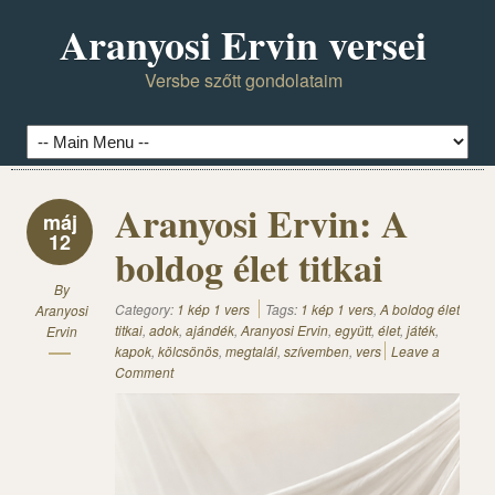
Aranyosi Ervin versei
Versbe szőtt gondolataim
Aranyosi Ervin: A
máj
12
boldog élet titkai
By
Category:
1 kép 1 vers
Tags:
1 kép 1 vers
,
A boldog élet
Aranyosi
titkai
,
adok
,
ajándék
,
Aranyosi Ervin
,
együtt
,
élet
,
játék
,
Ervin
kapok
,
kölcsönös
,
megtalál
,
szívemben
,
vers
Leave a
Comment