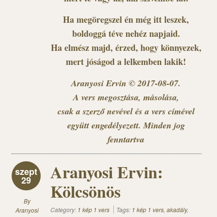
Ha megöregszel én még itt leszek,
boldoggá téve nehéz napjaid.
Ha elmész majd, érzed, hogy könnyezek,
mert jóságod a lelkemben lakik!
Aranyosi Ervin © 2017-08-07.
A vers megosztása, másolása,
csak a szerző nevével és a vers címével
együtt engedélyezett. Minden jog
fenntartva
Aranyosi Ervin:
szept
29
Kölcsönös
By
Category:
1 kép 1 vers
Tags:
1 kép 1 vers
,
akadály
,
Aranyosi