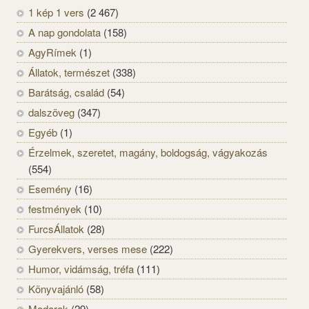
1 kép 1 vers
(2 467)
A nap gondolata
(158)
AgyRímek
(1)
Állatok, természet
(338)
Barátság, család
(54)
dalszöveg
(347)
Egyéb
(1)
Érzelmek, szeretet, magány, boldogság, vágyakozás
(554)
Esemény
(16)
festmények
(10)
FurcsÁllatok
(28)
Gyerekvers, verses mese
(222)
Humor, vidámság, tréfa
(111)
Könyvajánló
(58)
Madarak
(29)