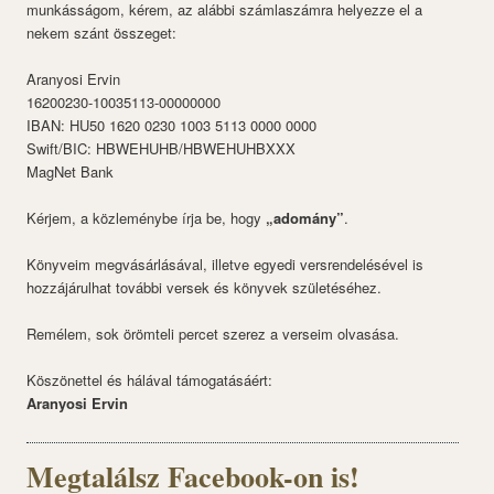
munkásságom, kérem, az alábbi számlaszámra helyezze el a
nekem szánt összeget:
Aranyosi Ervin
16200230-10035113-00000000
IBAN: HU50 1620 0230 1003 5113 0000 0000
Swift/BIC: HBWEHUHB/HBWEHUHBXXX
MagNet Bank
Kérjem, a közleménybe írja be, hogy
„adomány”
.
Könyveim megvásárlásával, illetve egyedi versrendelésével is
hozzájárulhat további versek és könyvek születéséhez.
Remélem, sok örömteli percet szerez a verseim olvasása.
Köszönettel és hálával támogatásáért:
Aranyosi Ervin
Megtalálsz Facebook-on is!