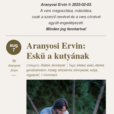
Aranyosi Ervin © 2023-02-03.
A vers megosztása, másolása,
csak a szerző nevével és a vers címével
együtt engedélyezett.
Minden jog fenntartva!
Aranyosi Ervin:
aug
7
Eskü a kutyának
By
Category:
Állatok, természet
Tags:
életed
,
eskü
,
ételed
,
Aranyosi
gondoskodom
,
hűség
,
kölcsönös
,
könnyezek
,
kutya
,
Ervin
vigyázok
1 Comment