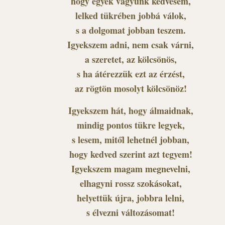
hogy egyek vagyunk kedvesem,
lelked tükrében jobbá válok,
s a dolgomat jobban teszem.
Igyekszem adni, nem csak várni,
a szeretet, az kölcsönös,
s ha átérezzük ezt az érzést,
az rögtön mosolyt kölcsönöz!
Igyekszem hát, hogy álmaidnak,
mindig pontos tükre legyek,
s lesem, mitől lehetnél jobban,
hogy kedved szerint azt tegyem!
Igyekszem magam megnevelni,
elhagyni rossz szokásokat,
helyettük újra, jobbra lelni,
s élvezni változásomat!