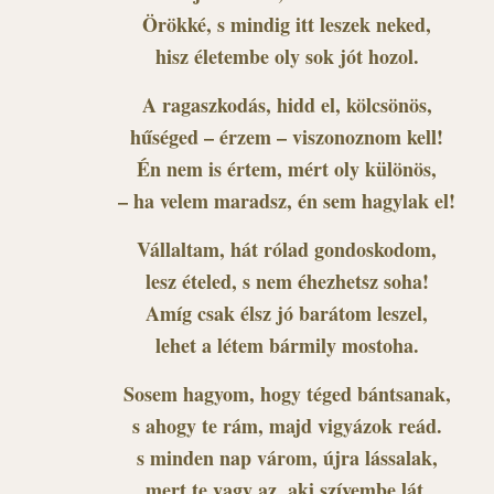
Örökké, s mindig itt leszek neked,
hisz életembe oly sok jót hozol.
A ragaszkodás, hidd el, kölcsönös,
hűséged – érzem – viszonoznom kell!
Én nem is értem, mért oly különös,
– ha velem maradsz, én sem hagylak el!
Vállaltam, hát rólad gondoskodom,
lesz ételed, s nem éhezhetsz soha!
Amíg csak élsz jó barátom leszel,
lehet a létem bármily mostoha.
Sosem hagyom, hogy téged bántsanak,
s ahogy te rám, majd vigyázok reád.
s minden nap várom, újra lássalak,
mert te vagy az, aki szívembe lát.