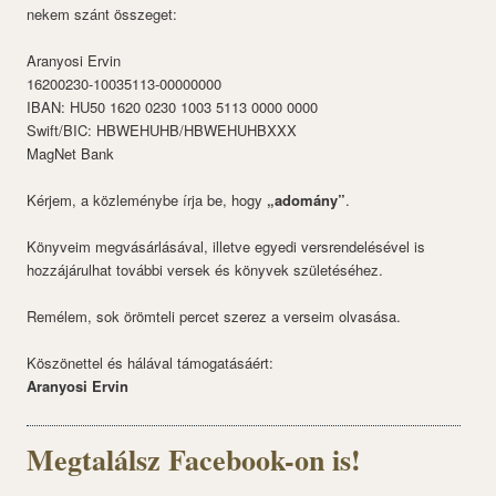
nekem szánt összeget:
Aranyosi Ervin
16200230-10035113-00000000
IBAN: HU50 1620 0230 1003 5113 0000 0000
Swift/BIC: HBWEHUHB/HBWEHUHBXXX
MagNet Bank
Kérjem, a közleménybe írja be, hogy
„adomány”
.
Könyveim megvásárlásával, illetve egyedi versrendelésével is
hozzájárulhat további versek és könyvek születéséhez.
Remélem, sok örömteli percet szerez a verseim olvasása.
Köszönettel és hálával támogatásáért:
Aranyosi Ervin
Megtalálsz Facebook-on is!