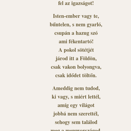
fel az igazságot!
Isten-ember vagy te,
bűntelen, s nem gyarló,
csupán a hazug szó
ami fékentartó!
A pokol sötétjét
járod itt a Földön,
csak vakon bolyongva,
csak idődet töltőn.
Ameddig nem tudod,
ki vagy, s miért lettél,
amíg egy világot
jobbá nem szerettél,
sehogy sem találod
meg a mennyországod,