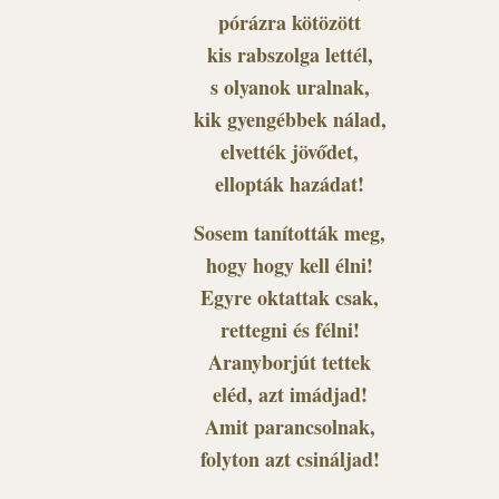
pórázra kötözött
kis rabszolga lettél,
s olyanok uralnak,
kik gyengébbek nálad,
elvették jövődet,
ellopták hazádat!
Sosem tanították meg,
hogy hogy kell élni!
Egyre oktattak csak,
rettegni és félni!
Aranyborjút tettek
eléd, azt imádjad!
Amit parancsolnak,
folyton azt csináljad!