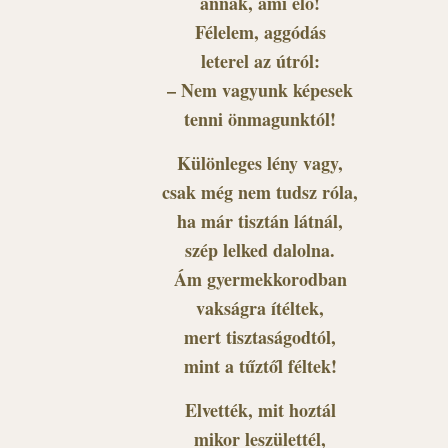
annak, ami élő!
Félelem, aggódás
leterel az útról:
– Nem vagyunk képesek
tenni önmagunktól!
Különleges lény vagy,
csak még nem tudsz róla,
ha már tisztán látnál,
szép lelked dalolna.
Ám gyermekkorodban
vakságra ítéltek,
mert tisztaságodtól,
mint a tűztől féltek!
Elvették, mit hoztál
mikor leszülettél,