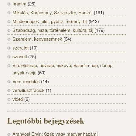
mantra
(26)
Mikulás, Karácsony, Szilveszter, Húsvét
(191)
Mindennapok, élet, gyász, remény, hit
(913)
Szabadság, haza, történelem, kultúra, táj
(179)
Szerelem, kedvesemnek
(34)
szeretet
(10)
szonett
(75)
Születésnap, névnap, esküvő, Valentin-nap, nőnap,
anyák napja
(60)
Vers rendelés
(14)
versillusztrációk
(1)
videó
(2)
Legutóbbi bejegyzések
Aranyosi Ervin: Szép vagy magyar hazám!