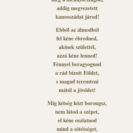
addig megvezetett
kanosszádat járod!
Ebből az álmodból
fel kéne ébredned,
akinek születtél,
azzá kéne lenned!
Fénnyel beragyognod
a rád bízott Földet,
s magad teremteni
mától a jövődet!
Míg kétség közt borongsz,
nem látod a szépet,
el kéne oszlatnod
mind a sötétséget,