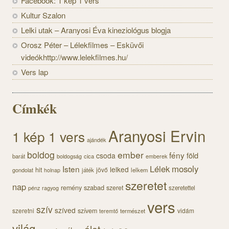
Facebook: 1 kép 1 vers
Kultur Szalon
Lelki utak – Aranyosi Éva kineziológus blogja
Orosz Péter – Lélekfilmes – Esküvői
videókhttp://www.lelekfilmes.hu/
Vers lap
Címkék
Aranyosi Ervin
1 kép 1 vers
ajándék
boldog
ember
fény
föld
csoda
barát
cica
boldogság
emberek
Lélek
mosoly
Isten
lelked
hit
jövő
gondolat
játék
lelkem
holnap
szeretet
nap
szabad
remény
szeret
pénz
szeretettel
ragyog
vers
szív
szíved
szeretni
szívem
vidám
természet
teremtő
világ
élet