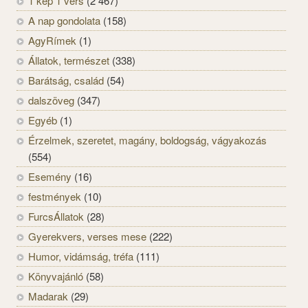
1 kép 1 vers
(2 467)
A nap gondolata
(158)
AgyRímek
(1)
Állatok, természet
(338)
Barátság, család
(54)
dalszöveg
(347)
Egyéb
(1)
Érzelmek, szeretet, magány, boldogság, vágyakozás
(554)
Esemény
(16)
festmények
(10)
FurcsÁllatok
(28)
Gyerekvers, verses mese
(222)
Humor, vidámság, tréfa
(111)
Könyvajánló
(58)
Madarak
(29)