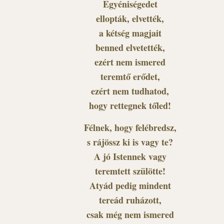
Egyéniségedet
ellopták, elvették,
a kétség magjait
benned elvetették,
ezért nem ismered
teremtő erődet,
ezért nem tudhatod,
hogy rettegnek tőled!
Félnek, hogy felébredsz,
s rájössz ki is vagy te?
A jó Istennek vagy
teremtett szülötte!
Atyád pedig mindent
tereád ruházott,
csak még nem ismered