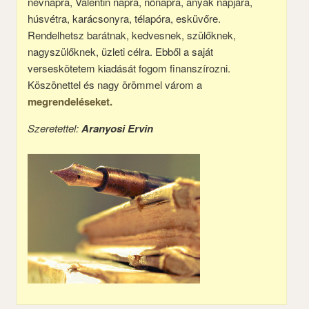
névnapra, Valentin napra, nőnapra, anyák napjára,
húsvétra, karácsonyra, télapóra, esküvőre.
Rendelhetsz barátnak, kedvesnek, szülőknek,
nagyszülőknek, üzleti célra. Ebből a saját
verseskötetem kiadását fogom finanszírozni.
Köszönettel és nagy örömmel várom a
megrendeléseket.
Szeretettel:
Aranyosi Ervin