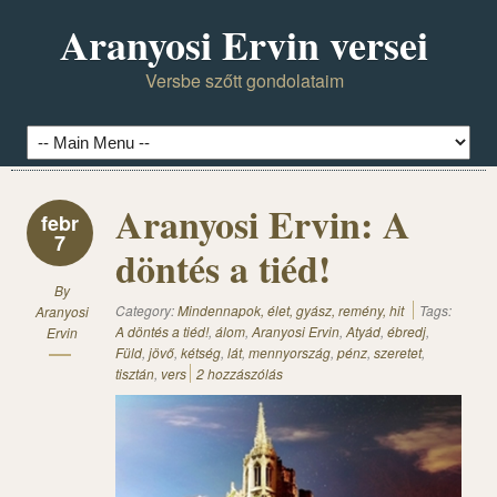
Aranyosi Ervin versei
Versbe szőtt gondolataim
Aranyosi Ervin: A
febr
7
döntés a tiéd!
By
Category:
Mindennapok, élet, gyász, remény, hit
Tags:
Aranyosi
A döntés a tiéd!
,
álom
,
Aranyosi Ervin
,
Atyád
,
ébredj
,
Ervin
Füld
,
jövő
,
kétség
,
lát
,
mennyország
,
pénz
,
szeretet
,
tisztán
,
vers
2 hozzászólás