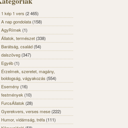
ategóriák
1 kép 1 vers
(2 465)
A nap gondolata
(158)
AgyRímek
(1)
Állatok, természet
(338)
Barátság, család
(54)
dalszöveg
(347)
Egyéb
(1)
Érzelmek, szeretet, magány,
boldogság, vágyakozás
(554)
Esemény
(16)
festmények
(10)
FurcsÁllatok
(28)
Gyerekvers, verses mese
(222)
Humor, vidámság, tréfa
(111)
Könyvajánló
(58)