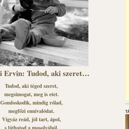
i Ervin: Tudod, aki szeret…
Tudod, aki téged szeret,
megsimogat, meg is etet.
Gondoskodik, mindig rólad,
megfőzi ennivalódat.
T
Vigyáz reád, jól tart, ápol,
s láthatod a mosolyából,