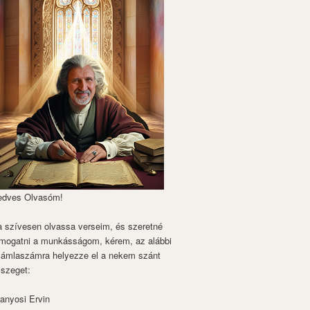
edves Olvasóm!
 szívesen olvassa verseim, és szeretné
mogatni a munkásságom, kérem, az alábbi
zámlaszámra helyezze el a nekem szánt
szeget:
anyosi Ervin