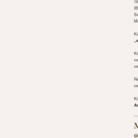
1
I
S
M
Ké
„
Kö
ve
ve
Re
ve
Kö
A
M
o