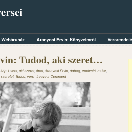
ersei
Webáruház
Aranyosi Ervin: Könyveimről
Versrendel
vin: Tudod, aki szeret…
 kép 1 vers
,
aki szeret
,
ápol
,
Aranyosi Ervin
,
dobog
,
ennivaló
,
ezíve
,
,
szeretet
,
Tudod
,
vers
Leave a Comment