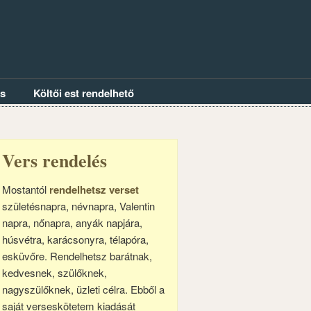
és
Költői est rendelhető
Vers rendelés
Mostantól
rendelhetsz verset
születésnapra, névnapra, Valentin
napra, nőnapra, anyák napjára,
húsvétra, karácsonyra, télapóra,
esküvőre. Rendelhetsz barátnak,
kedvesnek, szülőknek,
nagyszülőknek, üzleti célra. Ebből a
saját verseskötetem kiadását