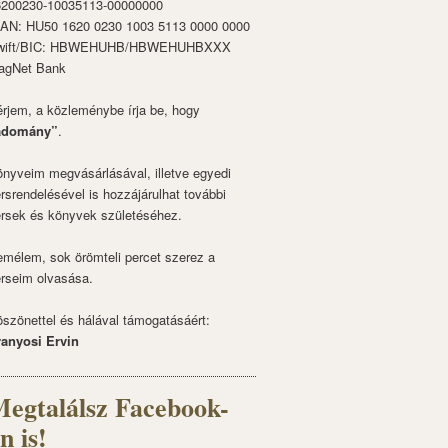
6200230-10035113-00000000
BAN: HU50 1620 0230 1003 5113 0000 0000
wift/BIC: HBWEHUHB/HBWEHUHBXXX
agNet Bank
rjem, a közleménybe írja be, hogy
adomány”
.
nyveim megvásárlásával, illetve egyedi
rsrendelésével is hozzájárulhat további
rsek és könyvek születéséhez.
mélem, sok örömteli percet szerez a
rseim olvasása.
szönettel és hálával támogatásáért:
ranyosi Ervin
egtalálsz Facebook-
n is!