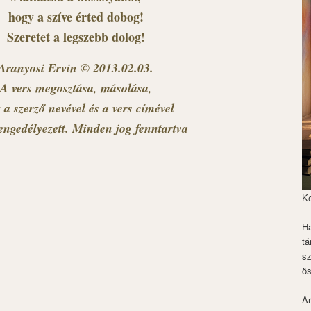
hogy a szíve érted dobog!
Szeretet a legszebb dolog!
Aranyosi Ervin © 2013.02.03.
A vers megosztása, másolása,
 a szerző nevével és a vers címével
engedélyezett. Minden jog fenntartva
K
Ha
tá
s
ös
Ar