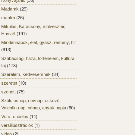
Madarak
(29)
mantra
(26)
Mikulás, Karácsony, Szilveszter,
Húsvét
(191)
Mindennapok, élet, gyász, remény, hit
(913)
Szabadság, haza, történelem, kultúra,
táj
(178)
Szerelem, kedvesemnek
(34)
szeretet
(10)
szonett
(75)
Születésnap, névnap, esküvő,
Valentin-nap, nőnap, anyák napja
(60)
Vers rendelés
(14)
versillusztrációk
(1)
videó
(2)