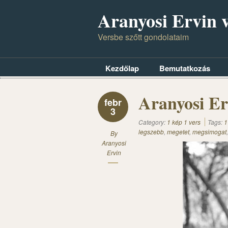
Aranyosi Ervin v
Versbe szőtt gondolataim
Kezdőlap
Bemutatkozás
Aranyosi Er
febr
3
Category:
1 kép 1 vers
Tags:
1
legszebb
,
megetet
,
megsimogat
By
Aranyosi
Ervin