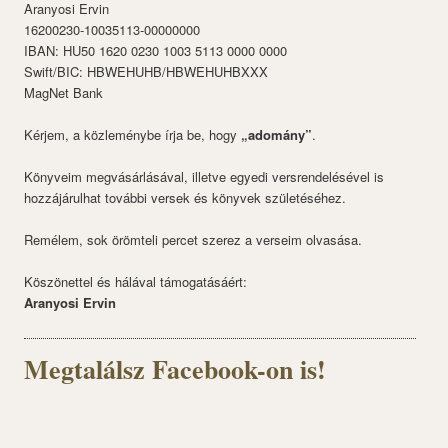
Aranyosi Ervin
16200230-10035113-00000000
IBAN: HU50 1620 0230 1003 5113 0000 0000
Swift/BIC: HBWEHUHB/HBWEHUHBXXX
MagNet Bank
Kérjem, a közleménybe írja be, hogy
„adomány”
.
Könyveim megvásárlásával, illetve egyedi versrendelésével is
hozzájárulhat további versek és könyvek születéséhez.
Remélem, sok örömteli percet szerez a verseim olvasása.
Köszönettel és hálával támogatásáért:
Aranyosi Ervin
Megtalálsz Facebook-on is!