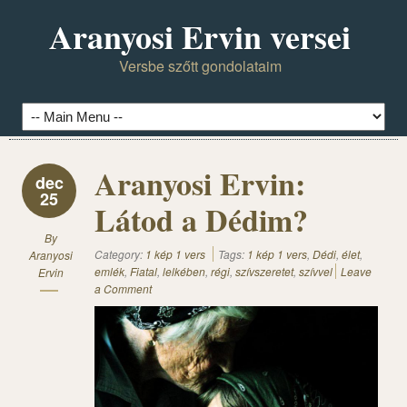
Aranyosi Ervin versei
Versbe szőtt gondolataim
Aranyosi Ervin:
dec
25
Látod a Dédim?
By
Category:
1 kép 1 vers
Tags:
1 kép 1 vers
,
Dédi
,
élet
,
Aranyosi
emlék
,
Fiatal
,
lelkében
,
régi
,
szívszeretet
,
szívvel
Leave
Ervin
a Comment