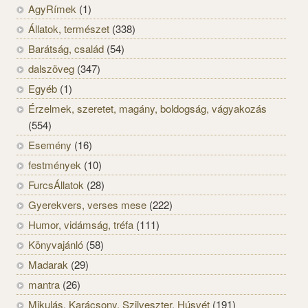
AgyRímek
(1)
Állatok, természet
(338)
Barátság, család
(54)
dalszöveg
(347)
Egyéb
(1)
Érzelmek, szeretet, magány, boldogság, vágyakozás
(554)
Esemény
(16)
festmények
(10)
FurcsÁllatok
(28)
Gyerekvers, verses mese
(222)
Humor, vidámság, tréfa
(111)
Könyvajánló
(58)
Madarak
(29)
mantra
(26)
Mikulás, Karácsony, Szilveszter, Húsvét
(191)