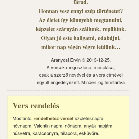
fárad.
Honnan vesz ennyi szép történetet?
Az életet így könnyebb megtanulni,
képzelet szárnyán szállunk, repülünk.
Olyan jó este hallgatni, odabújni,
mikor nap végén végre leülünk…
Aranyosi Ervin © 2013-12-25.
A versek megosztása, másolása,
csak a szerző nevével és a vers címével
együtt engedélyezett. Minden jog fenntartva
Vers rendelés
Mostantól
rendelhetsz verset
születésnapra,
névnapra, Valentin napra, nőnapra, anyák napjára,
húsvétra, karácsonyra, télapóra, esküvőre.