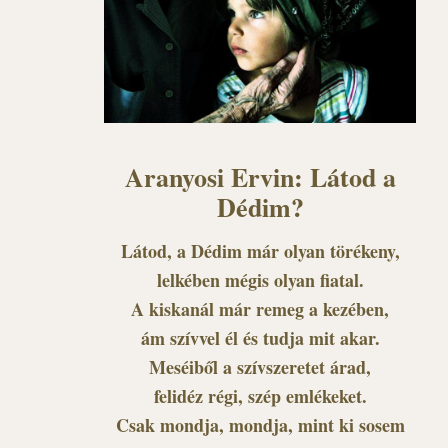
Aranyosi Ervin: Látod a
Dédim?
Látod, a Dédim már olyan törékeny,
lelkében mégis olyan fiatal.
A kiskanál már remeg a kezében,
ám szívvel él és tudja mit akar.
Meséiből a szívszeretet árad,
felidéz régi, szép emlékeket.
Csak mondja, mondja, mint ki sosem