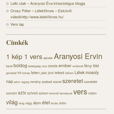
Lelki utak – Aranyosi Éva kineziológus blogja
Orosz Péter – Lélekfilmes – Esküvői
videókhttp://www.lelekfilmes.hu/
Vers lap
Címkék
Aranyosi Ervin
1 kép 1 vers
ajándék
boldog
ember
fény
föld
csoda
barát
cica
boldogság
emberek
Lélek
mosoly
Isten
lelked
hit
jövő
gondolat
játék
lelkem
holnap
szeretet
nap
szabad
remény
szeret
pénz
szeretettel
ragyog
vers
szív
szíved
szeretni
szívem
vidám
természet
teremtő
világ
élet
álom
öröm
vágy
érzés
virág