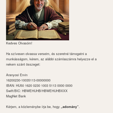
Kedves Olvasóm!
Ha szívesen olvassa verseim, és szeretné támogatni a
munkásságom, kérem, az alábbi számlaszámra helyezze el a
nekem szánt összeget:
Aranyosi Ervin
16200230-10035113-00000000
IBAN: HU50 1620 0230 1003 5113 0000 0000
Swift/BIC: HBWEHUHB/HBWEHUHBXXX
MagNet Bank
Kérjem, a közleménybe írja be, hogy
„adomány”
.