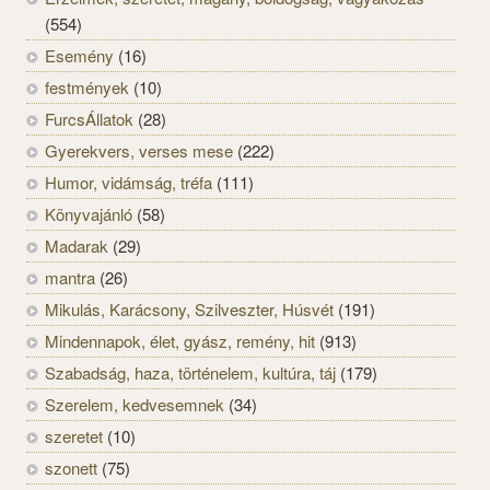
(554)
Esemény
(16)
festmények
(10)
FurcsÁllatok
(28)
Gyerekvers, verses mese
(222)
Humor, vidámság, tréfa
(111)
Könyvajánló
(58)
Madarak
(29)
mantra
(26)
Mikulás, Karácsony, Szilveszter, Húsvét
(191)
Mindennapok, élet, gyász, remény, hit
(913)
Szabadság, haza, történelem, kultúra, táj
(179)
Szerelem, kedvesemnek
(34)
szeretet
(10)
szonett
(75)