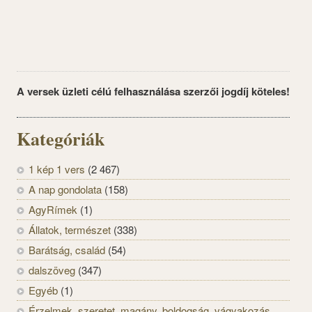
A versek üzleti célú felhasználása szerzői jogdíj köteles!
Kategóriák
1 kép 1 vers
(2 467)
A nap gondolata
(158)
AgyRímek
(1)
Állatok, természet
(338)
Barátság, család
(54)
dalszöveg
(347)
Egyéb
(1)
Érzelmek, szeretet, magány, boldogság, vágyakozás