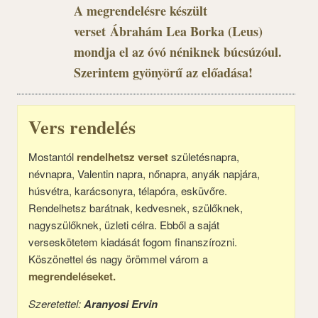
A megrendelésre készült
verset Ábrahám Lea Borka (Leus)
mondja el az óvó néniknek búcsúzóul.
Szerintem gyönyörű az előadása!
Vers rendelés
Mostantól
rendelhetsz verset
születésnapra,
névnapra, Valentin napra, nőnapra, anyák napjára,
húsvétra, karácsonyra, télapóra, esküvőre.
Rendelhetsz barátnak, kedvesnek, szülőknek,
nagyszülőknek, üzleti célra. Ebből a saját
verseskötetem kiadását fogom finanszírozni.
Köszönettel és nagy örömmel várom a
megrendeléseket.
Szeretettel:
Aranyosi Ervin