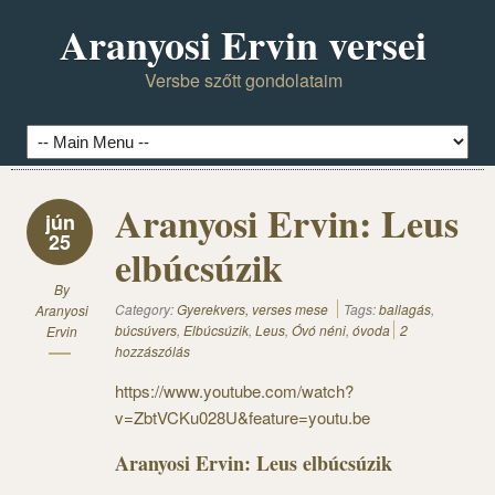
Aranyosi Ervin versei
Versbe szőtt gondolataim
Aranyosi Ervin: Leus
jún
25
elbúcsúzik
By
Category:
Gyerekvers, verses mese
Tags:
ballagás
,
Aranyosi
búcsúvers
,
Elbúcsúzik
,
Leus
,
Óvó néni
,
óvoda
2
Ervin
hozzászólás
https://www.youtube.com/watch?
v=ZbtVCKu028U&feature=youtu.be
Aranyosi Ervin: Leus elbúcsúzik