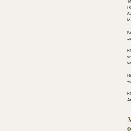
1
I
S
M
Ké
„
Kö
ve
ve
Re
ve
Kö
A
M
o