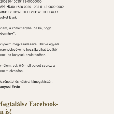
6200230-10035113-00000000
BAN: HU50 1620 0230 1003 5113 0000 0000
wift/BIC: HBWEHUHB/HBWEHUHBXXX
agNet Bank
rjem, a közleménybe írja be, hogy
adomány”
.
nyveim megvásárlásával, illetve egyedi
rsrendelésével is hozzájárulhat további
rsek és könyvek születéséhez.
mélem, sok örömteli percet szerez a
rseim olvasása.
szönettel és hálával támogatásáért:
ranyosi Ervin
egtalálsz Facebook-
n is!