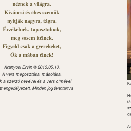
néznek a világra.
Kíváncsi és éhes szemük
nyitják nagyra, tágra.
Érzékelnek, tapasztalnak,
meg sosem ítélnek.
Figyeld csak a gyerekeket,
Ők a mában élnek!
Aranyosi Ervin © 2013.05.10.
A vers megosztása, másolása,
k a szerző nevével és a vers címével
K
tt engedélyezett. Minden jog fenntartva
Ha
tá
s
ös
Ar