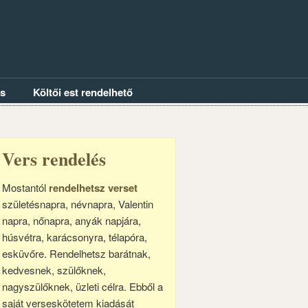
és
Költői est rendelhető
Vers rendelés
Mostantól
rendelhetsz verset
születésnapra, névnapra, Valentin
napra, nőnapra, anyák napjára,
húsvétra, karácsonyra, télapóra,
esküvőre. Rendelhetsz barátnak,
kedvesnek, szülőknek,
nagyszülőknek, üzleti célra. Ebből a
saját verseskötetem kiadását