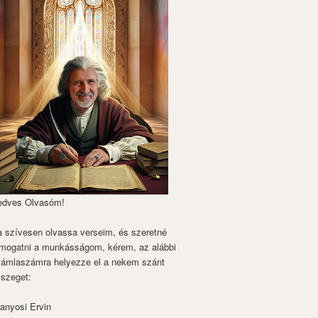
edves Olvasóm!
 szívesen olvassa verseim, és szeretné
mogatni a munkásságom, kérem, az alábbi
zámlaszámra helyezze el a nekem szánt
szeget:
anyosi Ervin