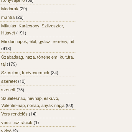
Madarak
(29)
mantra
(26)
Mikulás, Karácsony, Szilveszter,
Húsvét
(191)
Mindennapok, élet, gyász, remény, hit
(913)
Szabadság, haza, történelem, kultúra,
táj
(179)
Szerelem, kedvesemnek
(34)
szeretet
(10)
szonett
(75)
Születésnap, névnap, esküvő,
Valentin-nap, nőnap, anyák napja
(60)
Vers rendelés
(14)
versillusztrációk
(1)
videó
(2)