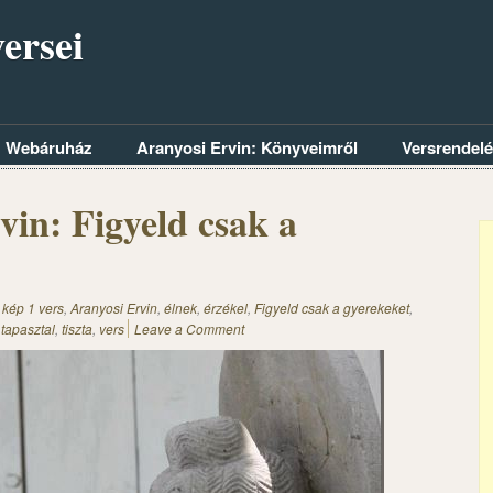
ersei
Webáruház
Aranyosi Ervin: Könyveimről
Versrendel
vin: Figyeld csak a
 kép 1 vers
,
Aranyosi Ervin
,
élnek
,
érzékel
,
Figyeld csak a gyerekeket
,
,
tapasztal
,
tiszta
,
vers
Leave a Comment