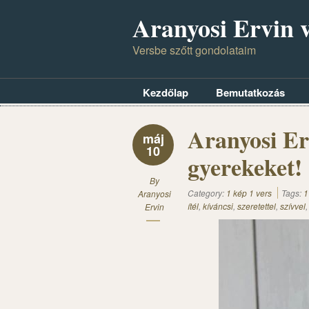
Aranyosi Ervin v
Versbe szőtt gondolataim
Kezdőlap
Bemutatkozás
Aranyosi Er
máj
10
gyerekeket!
By
Category:
1 kép 1 vers
Tags:
1
Aranyosi
ítél
,
kíváncsi
,
szeretettel
,
szívvel
Ervin