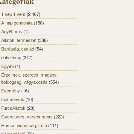
ategóriák
1 kép 1 vers
(2 467)
A nap gondolata
(158)
AgyRímek
(1)
Állatok, természet
(338)
Barátság, család
(54)
dalszöveg
(347)
Egyéb
(1)
Érzelmek, szeretet, magány,
boldogság, vágyakozás
(554)
Esemény
(16)
festmények
(10)
FurcsÁllatok
(28)
Gyerekvers, verses mese
(222)
Humor, vidámság, tréfa
(111)
Könyvajánló
(58)