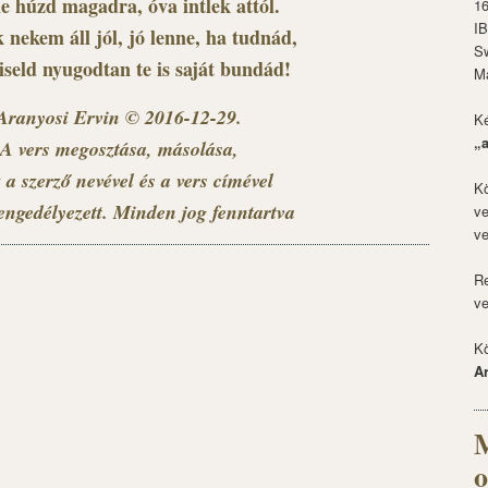
e húzd magadra, óva intlek attól.
1
I
 nekem áll jól, jó lenne, ha tudnád,
S
iseld nyugodtan te is saját bundád!
M
Aranyosi Ervin © 2016-12-29.
Ké
„
A vers megosztása, másolása,
 a szerző nevével és a vers címével
Kö
engedélyezett. Minden jog fenntartva
ve
ve
Re
ve
Kö
A
M
o