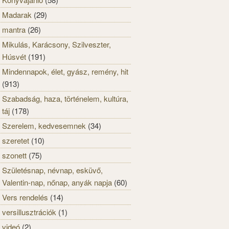
Madarak
(29)
mantra
(26)
Mikulás, Karácsony, Szilveszter,
Húsvét
(191)
Mindennapok, élet, gyász, remény, hit
(913)
Szabadság, haza, történelem, kultúra,
táj
(178)
Szerelem, kedvesemnek
(34)
szeretet
(10)
szonett
(75)
Születésnap, névnap, esküvő,
Valentin-nap, nőnap, anyák napja
(60)
Vers rendelés
(14)
versillusztrációk
(1)
videó
(2)