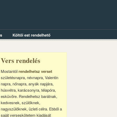
és
Költői est rendelhető
Vers rendelés
Mostantól
rendelhetsz verset
születésnapra, névnapra, Valentin
napra, nőnapra, anyák napjára,
húsvétra, karácsonyra, télapóra,
esküvőre. Rendelhetsz barátnak,
kedvesnek, szülőknek,
nagyszülőknek, üzleti célra. Ebből a
saját verseskötetem kiadását