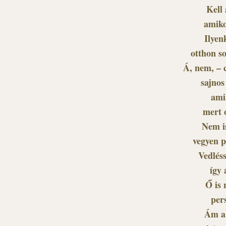
Kell 
amiko
Ilyen
otthon s
Á, nem, – 
sajnos
ami
mert 
Nem is
vegyen p
Vedléss
így 
Ő is 
per
Ám a 