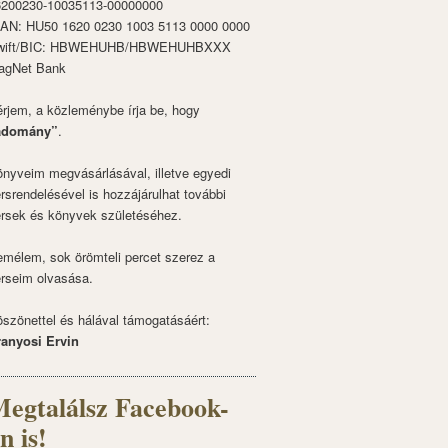
6200230-10035113-00000000
BAN: HU50 1620 0230 1003 5113 0000 0000
wift/BIC: HBWEHUHB/HBWEHUHBXXX
agNet Bank
rjem, a közleménybe írja be, hogy
adomány”
.
nyveim megvásárlásával, illetve egyedi
rsrendelésével is hozzájárulhat további
rsek és könyvek születéséhez.
mélem, sok örömteli percet szerez a
rseim olvasása.
szönettel és hálával támogatásáért:
ranyosi Ervin
egtalálsz Facebook-
n is!