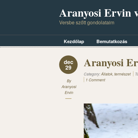
Aranyosi Ervin v
Versbe szőtt gondolataim
Kezdőlap
Bemutatkozás
Aranyosi E
dec
29
Category:
Állatok, természet
T
1 Comment
By
Aranyosi
Ervin