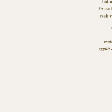
hát n
Ez csak
csak v
csak
együtt 