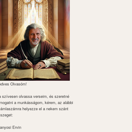
edves Olvasóm!
 szívesen olvassa verseim, és szeretné
mogatni a munkásságom, kérem, az alábbi
zámlaszámra helyezze el a nekem szánt
szeget:
anyosi Ervin