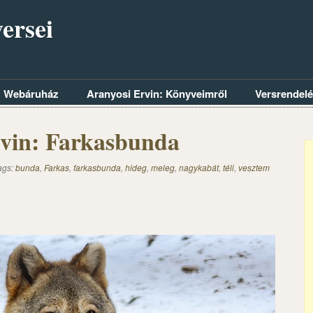
ersei
Webáruház
Aranyosi Ervin: Könyveimről
Versrendel
rvin: Farkasbunda
ags:
bunda
,
Farkas
,
farkasbunda
,
hideg
,
meleg
,
nagykabát
,
téli
,
vesztem