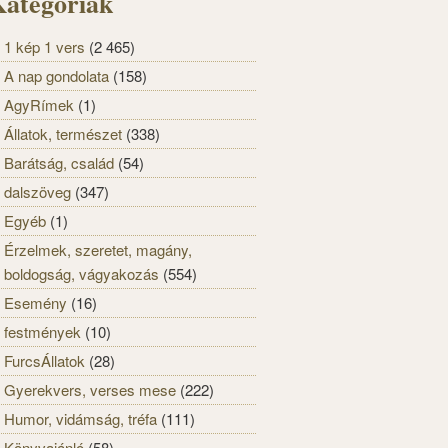
ategóriák
1 kép 1 vers
(2 465)
A nap gondolata
(158)
AgyRímek
(1)
Állatok, természet
(338)
Barátság, család
(54)
dalszöveg
(347)
Egyéb
(1)
Érzelmek, szeretet, magány,
boldogság, vágyakozás
(554)
Esemény
(16)
festmények
(10)
FurcsÁllatok
(28)
Gyerekvers, verses mese
(222)
Humor, vidámság, tréfa
(111)
Könyvajánló
(58)