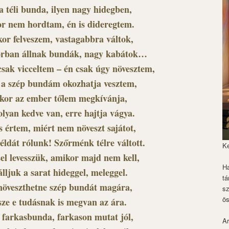
a téli bunda, ilyen nagy hidegben,
r nem hordtam, én is dideregtem.
kor felveszem, vastagabbra váltok,
orban állnak bundák, nagy kabátok…
csak vicceltem – én csak úgy növesztem,
 a szép bundám okozhatja vesztem,
kor az ember tőlem megkívánja,
olyan kedve van, erre hajtja vágya.
 értem, miért nem növeszt sajátot,
éldát rólunk! Szőrménk télre váltott.
K
el levesszük, amikor majd nem kell,
Ha
álljuk a sarat hideggel, meleggel.
tá
növeszthetne szép bundát magára,
s
ös
sze e tudásnak is megvan az ára.
farkasbunda, farkason mutat jól,
Ar