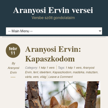
Aranyosi Ervin versei
Versbe szőtt gondolataim
Aranyosi Ervin:
febr
11
Kapaszkodom
By
Category:
1 kép 1 vers
Tags:
1 kép 1 vers
,
Aranyosi
Aranyosi
Ervin
,
fent
,
ideértem
,
Kapaszkodom
,
madárka
,
másztam
,
Ervin
várta
,
vers
,
világ
Leave a Comment