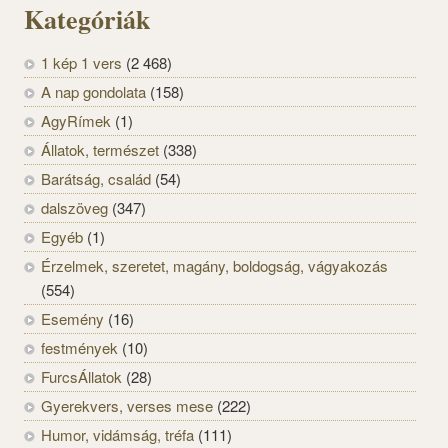
Kategóriák
1 kép 1 vers
(2 468)
A nap gondolata
(158)
AgyRímek
(1)
Állatok, természet
(338)
Barátság, család
(54)
dalszöveg
(347)
Egyéb
(1)
Érzelmek, szeretet, magány, boldogság, vágyakozás
(554)
Esemény
(16)
festmények
(10)
FurcsÁllatok
(28)
Gyerekvers, verses mese
(222)
Humor, vidámság, tréfa
(111)