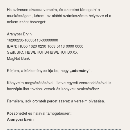
Ha szívesen olvassa verseim, és szeretné támogatni a
munkásságom, kérem, az alábbi számlaszámra helyezze el a
nekem szánt összeget:
Aranyosi Ervin
16200230-10035113-00000000
IBAN: HU50 1620 0230 1003 5113 0000 0000
Swift/BIC: HBWEHUHB/HBWEHUHBXXX
MagNet Bank
Kérjem, a közleménybe írja be, hogy
„adomány”
.
Könyveim megvásárlásával, illetve egyedi versrendelésével is
hozzájárulhat további versek és könyvek születéséhez.
Remélem, sok örömteli percet szerez a verseim olvasása.
Köszönettel és hálával támogatásáért:
Aranyosi Ervin