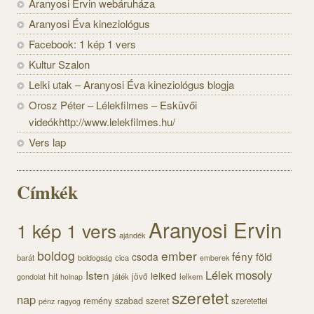
Aranyosi Ervin webáruháza
Aranyosi Éva kineziológus
Facebook: 1 kép 1 vers
Kultur Szalon
Lelki utak – Aranyosi Éva kineziológus blogja
Orosz Péter – Lélekfilmes – Esküvői
videókhttp://www.lelekfilmes.hu/
Vers lap
Címkék
Aranyosi Ervin
1 kép 1 vers
ajándék
boldog
ember
fény
föld
csoda
barát
cica
boldogság
emberek
Lélek
mosoly
Isten
lelked
hit
jövő
gondolat
játék
lelkem
holnap
szeretet
nap
szabad
remény
szeret
pénz
szeretettel
ragyog