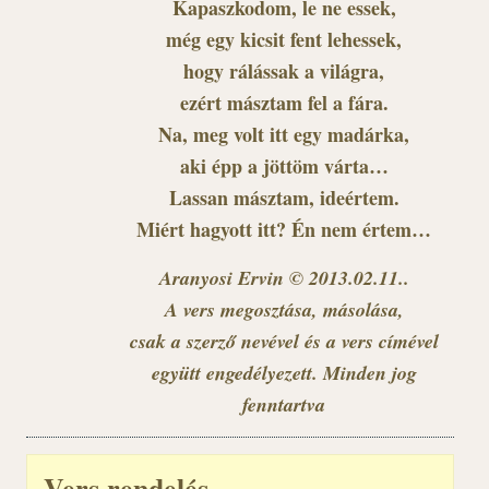
Kapaszkodom, le ne essek,
még egy kicsit fent lehessek,
hogy rálássak a világra,
ezért másztam fel a fára.
Na, meg volt itt egy madárka,
aki épp a jöttöm várta…
Lassan másztam, ideértem.
Miért hagyott itt? Én nem értem…
Aranyosi Ervin © 2013.02.11..
A vers megosztása, másolása,
csak a szerző nevével és a vers címével
együtt engedélyezett. Minden jog
fenntartva
Vers rendelés