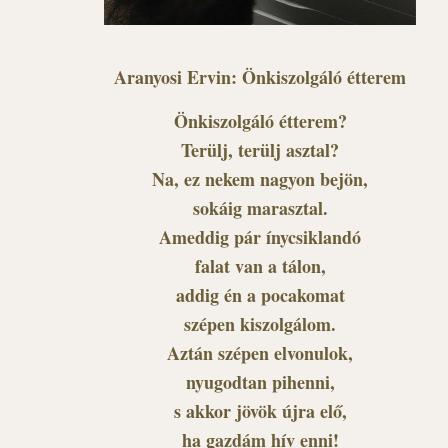
Aranyosi Ervin: Önkiszolgáló étterem
Önkiszolgáló étterem?
Terülj, terülj asztal?
Na, ez nekem nagyon bejön,
sokáig marasztal.
Ameddig pár ínycsiklandó
falat van a tálon,
addig én a pocakomat
szépen kiszolgálom.
Aztán szépen elvonulok,
nyugodtan pihenni,
s akkor jövök újra elő,
ha gazdám hív enni!