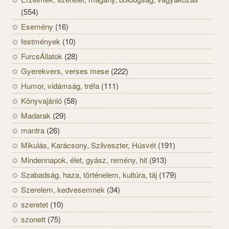
(554)
Esemény
(16)
festmények
(10)
FurcsÁllatok
(28)
Gyerekvers, verses mese
(222)
Humor, vidámság, tréfa
(111)
Könyvajánló
(58)
Madarak
(29)
mantra
(26)
Mikulás, Karácsony, Szilveszter, Húsvét
(191)
Mindennapok, élet, gyász, remény, hit
(913)
Szabadság, haza, történelem, kultúra, táj
(179)
Szerelem, kedvesemnek
(34)
szeretet
(10)
szonett
(75)