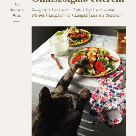
By
Category:
1 kép 1 vers
Tags:
1 kép 1 vers
,
asztal
,
Aranyosi
étterem
,
kiszolgálom
,
önkiszolgáló
Leave a Comment
Ervin