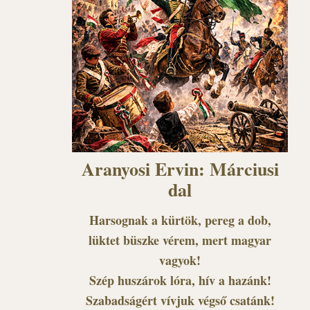
Aranyosi Ervin: Márciusi
dal
Harsognak a kürtök, pereg a dob,
lüktet büszke vérem, mert magyar
vagyok!
Szép huszárok lóra, hív a hazánk!
Szabadságért vívjuk végső csatánk!