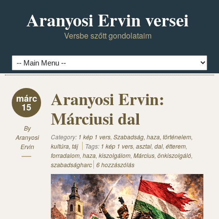
Aranyosi Ervin versei
Versbe szőtt gondolataim
Aranyosi Ervin:
márc
15
Márciusi dal
By
Category:
1 kép 1 vers
,
Szabadság, haza, történelem,
Aranyosi
kultúra, táj
Tags:
1 kép 1 vers
,
asztal
,
dal
,
étterem
,
Ervin
forradalom
,
haza
,
kiszolgálom
,
Március
,
önkiszolgáló
,
szabadságharc
6 hozzászólás