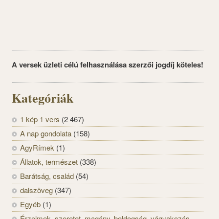
A versek üzleti célú felhasználása szerzői jogdíj köteles!
Kategóriák
1 kép 1 vers
(2 467)
A nap gondolata
(158)
AgyRímek
(1)
Állatok, természet
(338)
Barátság, család
(54)
dalszöveg
(347)
Egyéb
(1)
Érzelmek, szeretet, magány, boldogság, vágyakozás