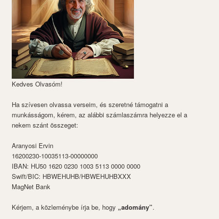
Kedves Olvasóm!
Ha szívesen olvassa verseim, és szeretné támogatni a
munkásságom, kérem, az alábbi számlaszámra helyezze el a
nekem szánt összeget:
Aranyosi Ervin
16200230-10035113-00000000
IBAN: HU50 1620 0230 1003 5113 0000 0000
Swift/BIC: HBWEHUHB/HBWEHUHBXXX
MagNet Bank
Kérjem, a közleménybe írja be, hogy
„adomány”
.