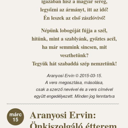
igazában hisz a magyar sereg,
legyőzni az ármányt, itt az idő!
Én leszek az első zászlóvivő!
Népünk lobogóját fújja a szél,
hitünk, mint a szablyánk, győztes acél,
ha már semmink sincsen, mit
veszthetünk?
Tegyük hát szabaddá szép nemzetünk!
Aranyosi Ervin © 2015-03-15.
A vers megosztása, másolása,
csak a szerző nevével és a vers címével
együtt engedélyezett. Minden jog fenntartva
Aranyosi Ervin:
márc
15
Önkiszolgáló étterem