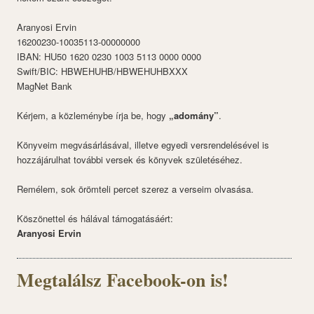
Aranyosi Ervin
16200230-10035113-00000000
IBAN: HU50 1620 0230 1003 5113 0000 0000
Swift/BIC: HBWEHUHB/HBWEHUHBXXX
MagNet Bank
Kérjem, a közleménybe írja be, hogy
„adomány”
.
Könyveim megvásárlásával, illetve egyedi versrendelésével is
hozzájárulhat további versek és könyvek születéséhez.
Remélem, sok örömteli percet szerez a verseim olvasása.
Köszönettel és hálával támogatásáért:
Aranyosi Ervin
Megtalálsz Facebook-on is!