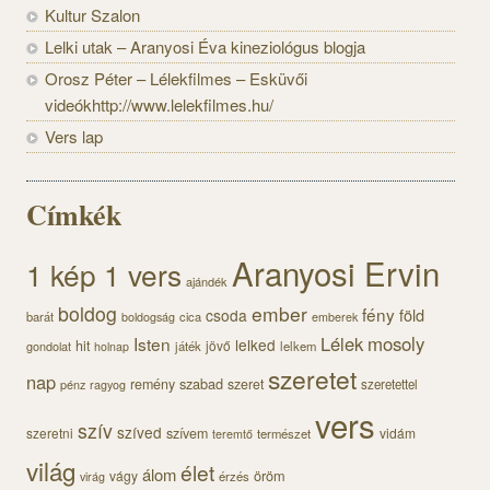
Kultur Szalon
Lelki utak – Aranyosi Éva kineziológus blogja
Orosz Péter – Lélekfilmes – Esküvői
videókhttp://www.lelekfilmes.hu/
Vers lap
Címkék
Aranyosi Ervin
1 kép 1 vers
ajándék
boldog
ember
fény
föld
csoda
barát
cica
boldogság
emberek
Lélek
mosoly
Isten
lelked
hit
jövő
gondolat
játék
lelkem
holnap
szeretet
nap
szabad
remény
szeret
pénz
szeretettel
ragyog
vers
szív
szíved
szeretni
szívem
vidám
természet
teremtő
világ
élet
álom
öröm
vágy
érzés
virág