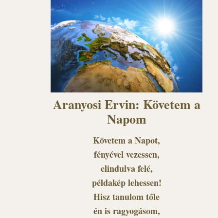
Aranyosi Ervin: Követem a
Napom
Követem a Napot,
fényével vezessen,
elindulva felé,
példakép lehessen!
Hisz tanulom tőle
én is ragyogásom,