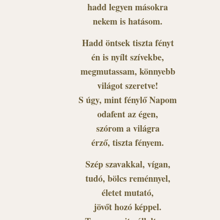
hadd legyen másokra
nekem is hatásom.
Hadd öntsek tiszta fényt
én is nyílt szívekbe,
megmutassam, könnyebb
világot szeretve!
S úgy, mint fénylő Napom
odafent az égen,
szórom a világra
érző, tiszta fényem.
Szép szavakkal, vígan,
tudó, bölcs reménnyel,
életet mutató,
jövőt hozó képpel.