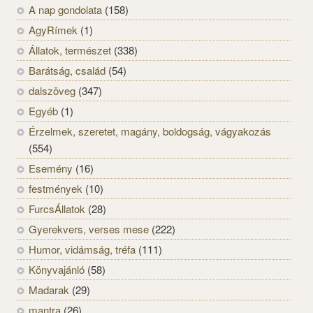
A nap gondolata
(158)
AgyRímek
(1)
Állatok, természet
(338)
Barátság, család
(54)
dalszöveg
(347)
Egyéb
(1)
Érzelmek, szeretet, magány, boldogság, vágyakozás
(554)
Esemény
(16)
festmények
(10)
FurcsÁllatok
(28)
Gyerekvers, verses mese
(222)
Humor, vidámság, tréfa
(111)
Könyvajánló
(58)
Madarak
(29)
mantra
(26)