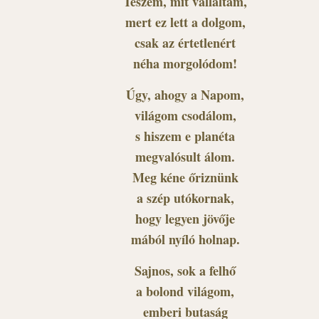
Teszem, mit vállaltam,
mert ez lett a dolgom,
csak az értetlenért
néha morgolódom!
Úgy, ahogy a Napom,
világom csodálom,
s hiszem e planéta
megvalósult álom.
Meg kéne őriznünk
a szép utókornak,
hogy legyen jövője
mából nyíló holnap.
Sajnos, sok a felhő
a bolond világom,
emberi butaság