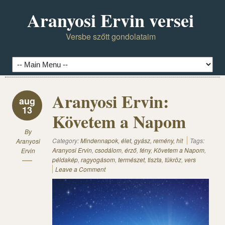
Aranyosi Ervin versei
Versbe szőtt gondolataim
Aranyosi Ervin:
aug
13
Követem a Napom
By
Category:
Mindennapok, élet, gyász, remény, hit
Tags:
Aranyosi
Aranyosi Ervin
,
csodálom
,
érző
,
fény
,
Követem a Napom
,
Ervin
példakép
,
ragyogásom
,
természet
,
tiszta
,
tükröz
,
vers
Leave a Comment