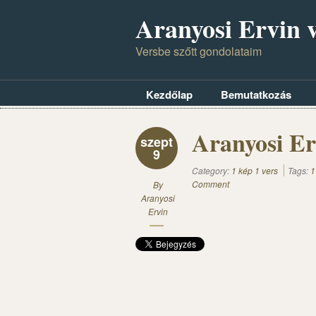
Aranyosi Ervin v
Versbe szőtt gondolataim
Kezdőlap
Bemutatkozás
Aranyosi Er
szept
9
Category:
1 kép 1 vers
Tags:
1
Comment
By
Aranyosi
Ervin