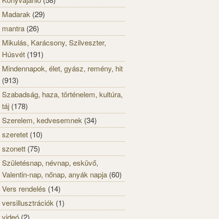
Madarak
(29)
mantra
(26)
Mikulás, Karácsony, Szilveszter,
Húsvét
(191)
Mindennapok, élet, gyász, remény, hit
(913)
Szabadság, haza, történelem, kultúra,
táj
(178)
Szerelem, kedvesemnek
(34)
szeretet
(10)
szonett
(75)
Születésnap, névnap, esküvő,
Valentin-nap, nőnap, anyák napja
(60)
Vers rendelés
(14)
versillusztrációk
(1)
videó
(2)