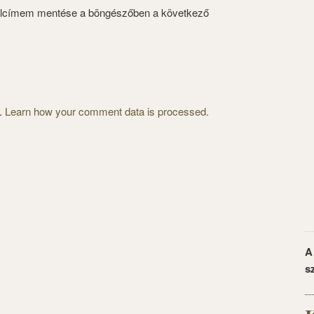
alcímem mentése a böngészőben a következő
m.
Learn how your comment data is processed.
A
s