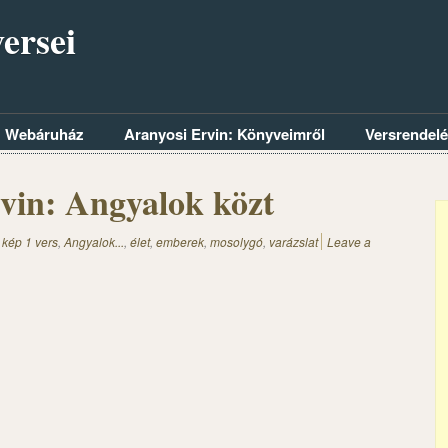
ersei
Webáruház
Aranyosi Ervin: Könyveimről
Versrendel
vin: Angyalok közt
 kép 1 vers
,
Angyalok...
,
élet
,
emberek
,
mosolygó
,
varázslat
Leave a