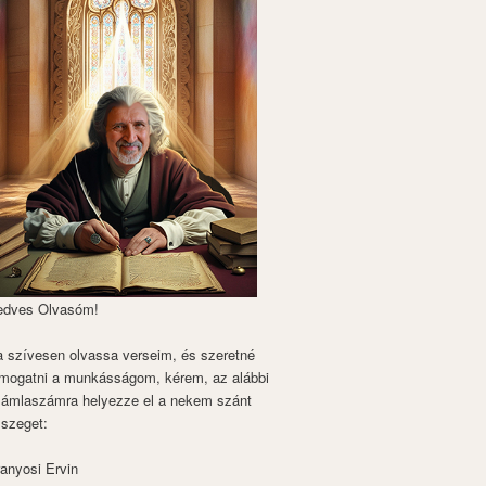
edves Olvasóm!
 szívesen olvassa verseim, és szeretné
mogatni a munkásságom, kérem, az alábbi
zámlaszámra helyezze el a nekem szánt
szeget:
anyosi Ervin