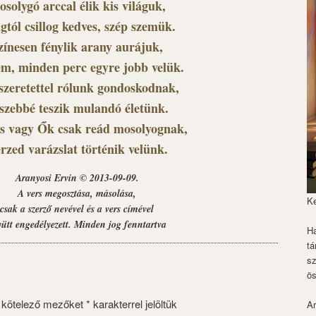
solygó arccal élik kis világuk,
gtól csillog kedves, szép szemük.
zínesen fénylik arany aurájuk,
em, minden perc egyre jobb velük.
szeretettel rólunk gondoskodnak,
 szebbé teszik mulandó életünk.
s vagy Ők csak reád mosolyognak,
érzed varázslat történik velünk.
Aranyosi Ervin © 2013-09-09.
A vers megosztása, másolása,
K
csak a szerző nevével és a vers címével
yütt engedélyezett. Minden jog fenntartva
Ha
tá
s
ös
 kötelező mezőket
*
karakterrel jelöltük
Ar