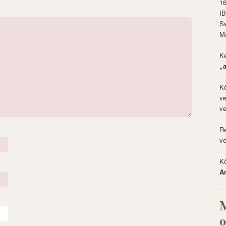
1
I
S
M
Ké
„
Kö
ve
ve
Re
ve
Kö
A
M
o