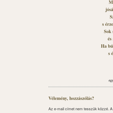
Mo
jósá
S
s érz
Sok 
és
Ha bú
s 
eg
Vélemény, hozzászólás?
Az e-mail címet nem tesszük közzé.
A