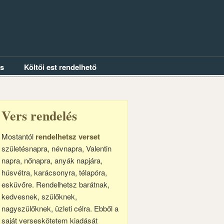
és
Költői est rendelhető
Vers rendelés
Mostantól
rendelhetsz verset
születésnapra, névnapra, Valentin
napra, nőnapra, anyák napjára,
húsvétra, karácsonyra, télapóra,
esküvőre. Rendelhetsz barátnak,
kedvesnek, szülőknek,
nagyszülőknek, üzleti célra. Ebből a
saját verseskötetem kiadását