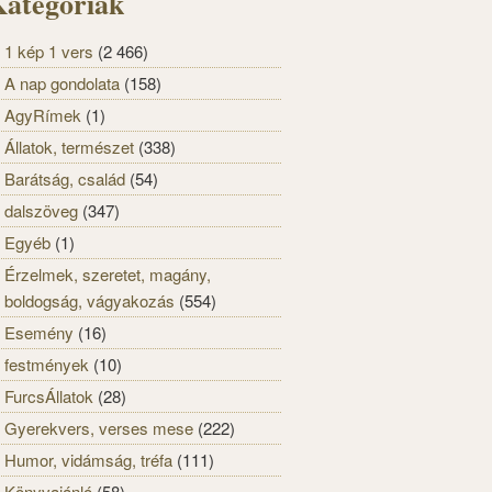
ategóriák
1 kép 1 vers
(2 466)
A nap gondolata
(158)
AgyRímek
(1)
Állatok, természet
(338)
Barátság, család
(54)
dalszöveg
(347)
Egyéb
(1)
Érzelmek, szeretet, magány,
boldogság, vágyakozás
(554)
Esemény
(16)
festmények
(10)
FurcsÁllatok
(28)
Gyerekvers, verses mese
(222)
Humor, vidámság, tréfa
(111)
Könyvajánló
(58)