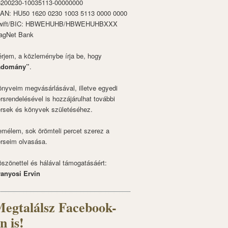
6200230-10035113-00000000
BAN: HU50 1620 0230 1003 5113 0000 0000
wift/BIC: HBWEHUHB/HBWEHUHBXXX
agNet Bank
rjem, a közleménybe írja be, hogy
adomány”
.
nyveim megvásárlásával, illetve egyedi
rsrendelésével is hozzájárulhat további
rsek és könyvek születéséhez.
mélem, sok örömteli percet szerez a
rseim olvasása.
szönettel és hálával támogatásáért:
ranyosi Ervin
egtalálsz Facebook-
n is!