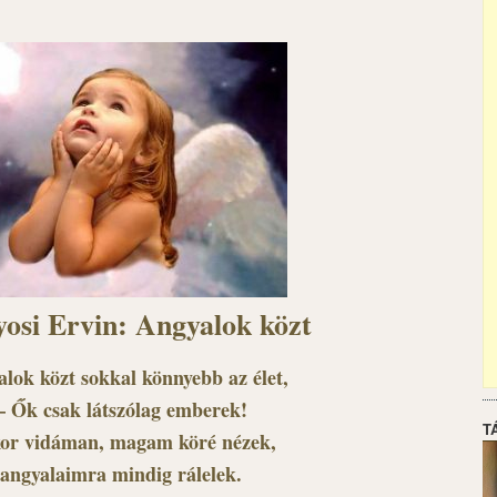
osi Ervin: Angyalok közt
lok közt sokkal könnyebb az élet,
– Ők csak látszólag emberek!
T
or vidáman, magam köré nézek,
angyalaimra mindig rálelek.