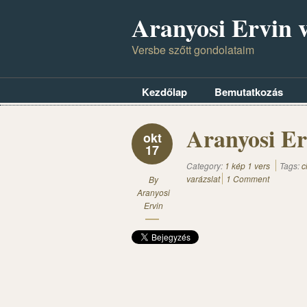
Aranyosi Ervin v
Versbe szőtt gondolataim
Kezdőlap
Bemutatkozás
Aranyosi Er
okt
17
Category:
1 kép 1 vers
Tags:
c
varázslat
1 Comment
By
Aranyosi
Ervin