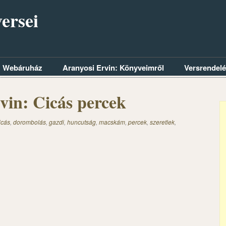
ersei
Webáruház
Aranyosi Ervin: Könyveimről
Versrendel
vin: Cicás percek
icás
,
dorombolás
,
gazdi
,
huncutság
,
macskám
,
percek
,
szeretlek
,