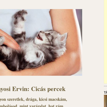
yosi Ervin: Cicás percek
T
yon szeretlek, drága, kicsi macskám,
mbolásod, mint varázslat, hat rám.