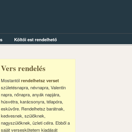
és
Költői est rendelhető
Vers rendelés
Mostantól
rendelhetsz verset
születésnapra, névnapra, Valentin
napra, nőnapra, anyák napjára,
húsvétra, karácsonyra, télapóra,
esküvőre. Rendelhetsz barátnak,
kedvesnek, szülőknek,
nagyszülőknek, üzleti célra. Ebből a
saját verseskötetem kiadását