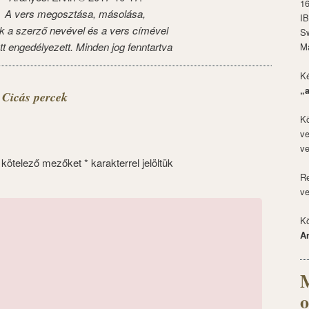
1
A vers megosztása, másolása,
I
k a szerző nevével és a vers címével
S
tt engedélyezett. Minden jog fenntartva
M
Ké
„
 Cicás percek
Kö
ve
ve
 kötelező mezőket
*
karakterrel jelöltük
Re
ve
Kö
A
M
o