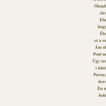
Ölemb
elc
Eln
hogy
Éle
ez a s
Ám ol
Pont n
Úgy sem
s kin
Persze
doro
Én m
bol