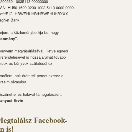
6200230-10035113-00000000
BAN: HU50 1620 0230 1003 5113 0000 0000
wift/BIC: HBWEHUHB/HBWEHUHBXXX
agNet Bank
rjem, a közleménybe írja be, hogy
adomány”
.
nyveim megvásárlásával, illetve egyedi
rsrendelésével is hozzájárulhat további
rsek és könyvek születéséhez.
mélem, sok örömteli percet szerez a
rseim olvasása.
szönettel és hálával támogatásáért:
ranyosi Ervin
egtalálsz Facebook-
n is!