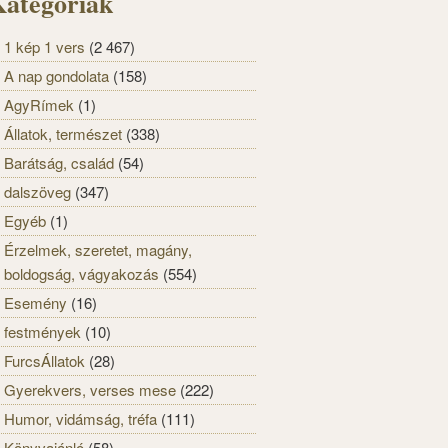
ategóriák
1 kép 1 vers
(2 467)
A nap gondolata
(158)
AgyRímek
(1)
Állatok, természet
(338)
Barátság, család
(54)
dalszöveg
(347)
Egyéb
(1)
Érzelmek, szeretet, magány,
boldogság, vágyakozás
(554)
Esemény
(16)
festmények
(10)
FurcsÁllatok
(28)
Gyerekvers, verses mese
(222)
Humor, vidámság, tréfa
(111)
Könyvajánló
(58)