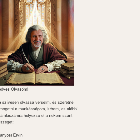
edves Olvasóm!
 szívesen olvassa verseim, és szeretné
mogatni a munkásságom, kérem, az alábbi
zámlaszámra helyezze el a nekem szánt
szeget:
anyosi Ervin