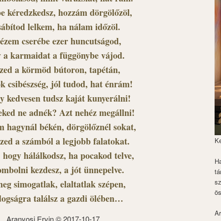
e kéredzkedsz, hozzám dörgölőzöl,
sábítod lelkem, ha nálam időzöl.
ézem cserébe ezer huncutságod,
 a karmaidat a függönybe vájod.
zed a körmöd bútoron, tapétán,
ok csibészség, jól tudod, hat énrám!
y kedvesen tudsz kaját kunyerálni!
eked ne adnék? Azt nehéz megállni!
 hagynál békén, dörgölőznél sokat,
ézed a számból a legjobb falatokat.
K
, hogy hálálkodsz, ha pocakod telve,
Ha
mbolni kezdesz, a jót ünnepelve.
tá
s
eg simogatlak, elaltatlak szépen,
ös
dogságra találsz a gazdi ölében…
Ar
Aranyosi Ervin © 2017-10-17.