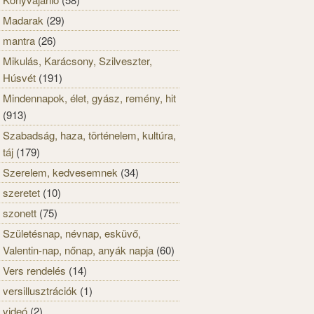
Madarak
(29)
mantra
(26)
Mikulás, Karácsony, Szilveszter,
Húsvét
(191)
Mindennapok, élet, gyász, remény, hit
(913)
Szabadság, haza, történelem, kultúra,
táj
(179)
Szerelem, kedvesemnek
(34)
szeretet
(10)
szonett
(75)
Születésnap, névnap, esküvő,
Valentin-nap, nőnap, anyák napja
(60)
Vers rendelés
(14)
versillusztrációk
(1)
videó
(2)