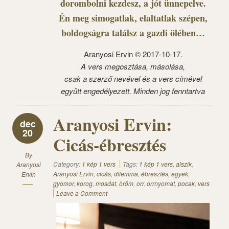
dorombolni kezdesz, a jót ünnepelve.
Én meg simogatlak, elaltatlak szépen,
boldogságra találsz a gazdi ölében…
Aranyosi Ervin © 2017-10-17.
A vers megosztása, másolása,
csak a szerző nevével és a vers címével
együtt engedélyezett. Minden jog fenntartva
Aranyosi Ervin:
dec
20
Cicás-ébresztés
By
Category:
1 kép 1 vers
Tags:
1 kép 1 vers
,
alszik
,
Aranyosi
Aranyosi Ervin
,
cicás
,
dilemma
,
ébresztés
,
egyek
,
Ervin
gyomor
,
korog
,
mosdat
,
öröm
,
orr
,
orrnyomat
,
pocak
,
vers
Leave a Comment