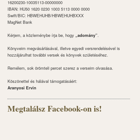
16200230-10035113-00000000
IBAN: HU50 1620 0230 1003 5113 0000 0000
Swift/BIC: HBWEHUHB/HBWEHUHBXXX
MagNet Bank
Kérjem, a közleménybe írja be, hogy
„adomány”
.
Könyveim megvásárlásával, illetve egyedi versrendelésével is
hozzájárulhat további versek és könyvek születéséhez.
Remélem, sok örömteli percet szerez a verseim olvasása.
Köszönettel és hálával támogatásáért:
Aranyosi Ervin
Megtalálsz Facebook-on is!