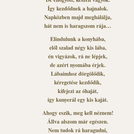
Így kezdődnek a hajnalok.
Napközben majd meghálálja,
hát nem is haragszom rája…
Elindulunk a konyhába,
elől szalad négy kis lába,
én vigyázok, rá ne lépjek,
de azért nyomába érjek.
Lábaimhoz dörgölődik,
kéregetése kezdődik,
kifejezi az óhaját,
így kunyerál egy kis kaját.
Ahogy eszik, meg kell néznem!
Állva alszom már egészen.
Nem tudok rá haragudni,