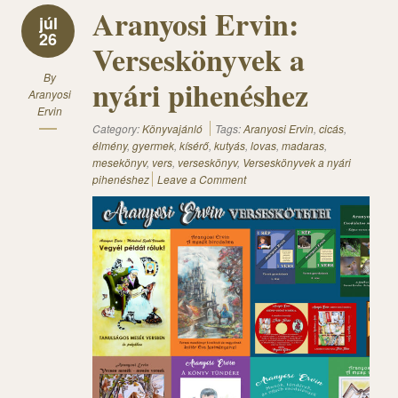
Aranyosi Ervin:
júl
26
Verseskönyvek a
By
nyári pihenéshez
Aranyosi
Ervin
Category:
Könyvajánló
Tags:
Aranyosi Ervin
,
cicás
,
élmény
,
gyermek
,
kísérő
,
kutyás
,
lovas
,
madaras
,
mesekönyv
,
vers
,
verseskönyv
,
Verseskönyvek a nyári
pihenéshez
Leave a Comment