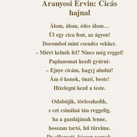
Aranyosi Ervin: Cicás
hajnal
Álom, álom, édes álom…
Ül egy cica fent, az ágyon!
Dorombol mint csendes vekker.
– Miért kelnék fel? Nincs még reggel!
Paplanomat kezdi gyúrni:
– Ejnye cicám, hagyj aludni!
Ám ő konok, önző, beste!
Hízelegni kezd a teste.
Odabújik, törleszkedik,
s ezt csinálná tán reggelig,
ha a gazdájának lenne,
hosszan tartó, hű türelme.
De elfogyott, készen vagyok.