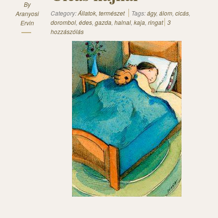
By
Category:
Állatok, természet
Tags:
ágy
,
álom
,
cicás
,
Aranyosi
dorombol
,
édes
,
gazda
,
halnal
,
kaja
,
ringat
3
Ervin
hozzászólás