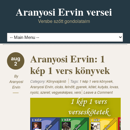
Aranyosi Ervin versei
Versbe szőtt gondolataim
Aranyosi Ervin: 1
aug
2
kép 1 vers könyvek
By
Category:
Könyvajánló
Tags:
1 kép 1 vers könyvek
,
Aranyosi
Aranyosi Ervin
,
cicás
,
felnőtt
,
gyerek
,
kötet
,
kutyás
,
lovas
,
Ervin
nyolc
,
szeret
,
vegyesképes
,
vers
Leave a Comment