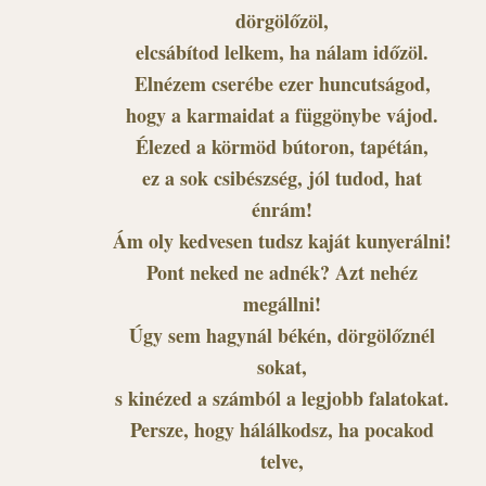
dörgölőzöl,
elcsábítod lelkem, ha nálam időzöl.
Elnézem cserébe ezer huncutságod,
hogy a karmaidat a függönybe vájod.
Élezed a körmöd bútoron, tapétán,
ez a sok csibészség, jól tudod, hat
énrám!
Ám oly kedvesen tudsz kaját kunyerálni!
Pont neked ne adnék? Azt nehéz
megállni!
Úgy sem hagynál békén, dörgölőznél
sokat,
s kinézed a számból a legjobb falatokat.
Persze, hogy hálálkodsz, ha pocakod
telve,