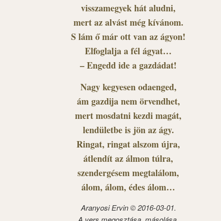
visszamegyek hát aludni,
mert az alvást még kívánom.
S lám ő már ott van az ágyon!
Elfoglalja a fél ágyat…
– Engedd ide a gazdádat!
Nagy kegyesen odaenged,
ám gazdija nem örvendhet,
mert mosdatni kezdi magát,
lendületbe is jön az ágy.
Ringat, ringat alszom újra,
átlendít az álmon túlra,
szendergésem megtalálom,
álom, álom, édes álom…
Aranyosi Ervin © 2016-03-01.
A vers megosztása, másolása,