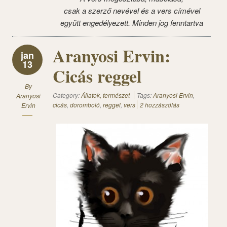
csak a szerző nevével és a vers címével
együtt engedélyezett. Minden jog fenntartva
Aranyosi Ervin:
jan
13
Cicás reggel
By
Category:
Állatok, természet
Tags:
Aranyosi Ervin
,
Aranyosi
cicás
,
doromboló
,
reggel
,
vers
2 hozzászólás
Ervin