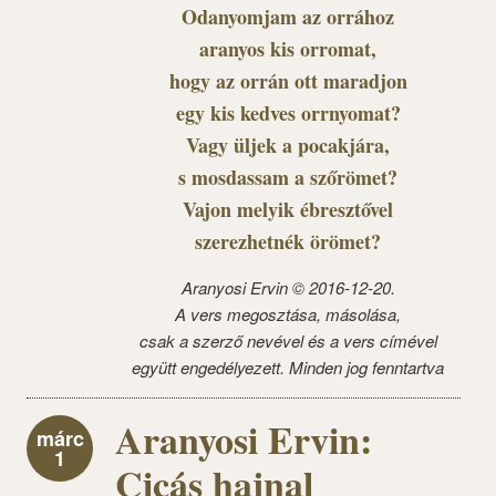
Odanyomjam az orrához
aranyos kis orromat,
hogy az orrán ott maradjon
egy kis kedves orrnyomat?
Vagy üljek a pocakjára,
s mosdassam a szőrömet?
Vajon melyik ébresztővel
szerezhetnék örömet?
Aranyosi Ervin © 2016-12-20.
A vers megosztása, másolása,
csak a szerző nevével és a vers címével
együtt engedélyezett. Minden jog fenntartva
Aranyosi Ervin:
márc
1
Cicás hajnal