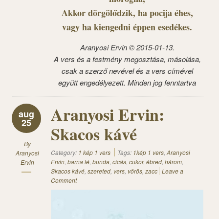
Akkor dörgölődzik, ha pocija éhes,
vagy ha kiengedni éppen esedékes.
Aranyosi Ervin © 2015-01-13.
A vers és a festmény megosztása, másolása,
csak a szerző nevével és a vers címével
együtt engedélyezett. Minden jog fenntartva
Aranyosi Ervin:
aug
25
Skacos kávé
By
Category:
1 kép 1 vers
Tags:
1kép 1 vers
,
Aranyosi
Aranyosi
Ervin
,
barna lé
,
bunda
,
cicás
,
cukor
,
ébred
,
három
,
Ervin
Skacos kávé
,
szereted
,
vers
,
vörös
,
zacc
Leave a
Comment