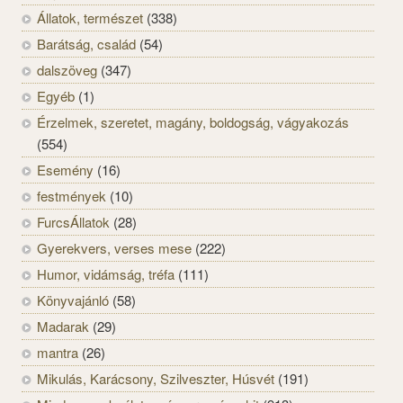
Állatok, természet
(338)
Barátság, család
(54)
dalszöveg
(347)
Egyéb
(1)
Érzelmek, szeretet, magány, boldogság, vágyakozás
(554)
Esemény
(16)
festmények
(10)
FurcsÁllatok
(28)
Gyerekvers, verses mese
(222)
Humor, vidámság, tréfa
(111)
Könyvajánló
(58)
Madarak
(29)
mantra
(26)
Mikulás, Karácsony, Szilveszter, Húsvét
(191)