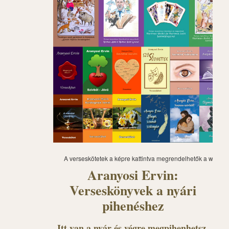
A verseskötetek a képre kattintva megrendelhetők a webár
Aranyosi Ervin:
Verseskönyvek a nyári
pihenéshez
Itt van a nyár és végre megpihenhetsz,