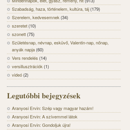
Mindennapok, élet, gyász, remény, hit
(913)
Szabadság, haza, történelem, kultúra, táj
(179)
Szerelem, kedvesemnek
(34)
szeretet
(10)
szonett
(75)
Születésnap, névnap, esküvő, Valentin-nap, nőnap,
anyák napja
(60)
Vers rendelés
(14)
versillusztrációk
(1)
videó
(2)
Legutóbbi bejegyzések
Aranyosi Ervin: Szép vagy magyar hazám!
Aranyosi Ervin: A szívemmel látok
Aranyosi Ervin: Gondoljuk újra!