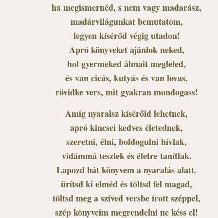
ha megismernéd, s nem vagy madarász,
madárvilágunkat bemutatom,
legyen kísérőd végig utadon!
Apró könyveket ajánlok neked,
hol gyermeked álmait megleled,
és van cicás, kutyás és van lovas,
rövidke vers, mit gyakran mondogass!
Amíg nyaralsz kísérőid lehetnek,
apró kincsei kedves életednek,
szeretni, élni, boldogulni hívlak,
vidámmá teszlek és életre tanítlak.
Lapozd hát könyvem a nyaralás alatt,
ürítsd ki elméd és töltsd fel magad,
töltsd meg a szíved versbe írott széppel,
szép könyveim megrendelni ne késs el!