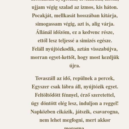
ujjam végig szalad az izmos, kis háton.
Pocakját, mellkasát hosszában kitárja,
simogassam végig, azt is, alig várja.
Állánál időzöm, ez a kedvenc része,
ettől lesz teljessé a simizés egésze.
Feláll nyújtózkodik, aztán visszabújva,
morran egyet-kettőt, hogy most kezdjük
újra.
Tovaszáll az idő, repülnek a percek,
Egyszer csak lábra áll, nyújtózik egyet.
Feltöltődött fénnyel, érző szeretettel,
úgy döntött elég lesz, induljon a reggel!
Napközben cikázik, játszik, csavarogna,
nem lehet megfogni, mert akkor
morogna,