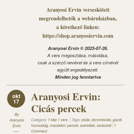
Aranyosi Ervin versesköteti
megrendelhetők a webáruházban,
a következő linken:
https://shop.aranyosiervin.com
Aranyosi Ervin © 2023-07-26.
A vers megosztása, másolása,
csak a szerző nevével és a vers címével
együtt engedélyezett.
Minden jog fenntartva
Aranyosi Ervin:
okt
17
Cicás percek
By
Category:
1 kép 1 vers
Tags:
cicás
,
dorombolás
,
gazdi
,
Aranyosi
huncutság
,
macskám
,
percek
,
szeretlek
,
varázslat
1
Ervin
Comment