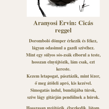
Aranyosi Ervin: Cicás
reggel
Doromboló dömper érkezik és fékez,
lágyan odasimul a gazdi szívéhez.
Mint egy súlyos sós-zsák elborul a teste,
hosszan elnyújtózik, lám csak, ezt
kereste.
Kezem letapogat, pásztázik, mint lézer,
ő meg átöleli apró, kis kezével.
Simogatás indul, bundájába túrok,
szíve lágy gitárján pendülnek a húrok.
Hosszasan nyújtózik, élvezkedik, látom,