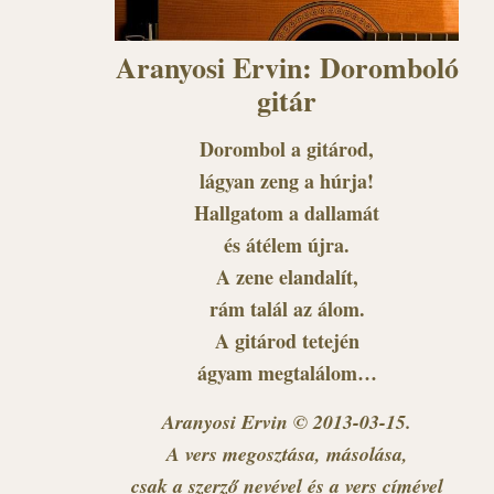
Aranyosi Ervin: Doromboló
gitár
Dorombol a gitárod,
lágyan zeng a húrja!
Hallgatom a dallamát
és átélem újra.
A zene elandalít,
rám talál az álom.
A gitárod tetején
ágyam megtalálom…
Aranyosi Ervin © 2013-03-15.
A vers megosztása, másolása,
csak a szerző nevével és a vers címével