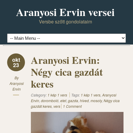
Aranyosi Ervin versei
Versbe szőtt gondolataim
Aranyosi Ervin:
okt
23
Négy cica gazdát
By
keres
Aranyosi
Ervin
Category:
1 kép 1 vers
Tags:
1 kép 1 vers
,
Aranyosi
Ervin
,
doromboló
,
etet
,
gazda
,
híved
,
mosoly
,
Négy cica
gazdát keres
,
vers
1 Comment