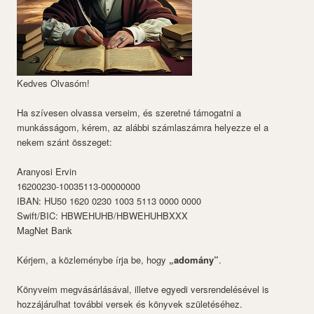
Kedves Olvasóm!
Ha szívesen olvassa verseim, és szeretné támogatni a
munkásságom, kérem, az alábbi számlaszámra helyezze el a
nekem szánt összeget:
Aranyosi Ervin
16200230-10035113-00000000
IBAN: HU50 1620 0230 1003 5113 0000 0000
Swift/BIC: HBWEHUHB/HBWEHUHBXXX
MagNet Bank
Kérjem, a közleménybe írja be, hogy
„adomány”
.
Könyveim megvásárlásával, illetve egyedi versrendelésével is
hozzájárulhat további versek és könyvek születéséhez.