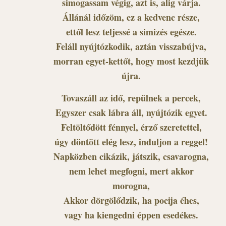
simogassam végig, azt is, alig várja.
Állánál időzöm, ez a kedvenc része,
ettől lesz teljessé a simizés egésze.
Feláll nyújtózkodik, aztán visszabújva,
morran egyet-kettőt, hogy most kezdjük
újra.
Tovaszáll az idő, repülnek a percek,
Egyszer csak lábra áll, nyújtózik egyet.
Feltöltődött fénnyel, érző szeretettel,
úgy döntött elég lesz, induljon a reggel!
Napközben cikázik, játszik, csavarogna,
nem lehet megfogni, mert akkor
morogna,
Akkor dörgölődzik, ha pocija éhes,
vagy ha kiengedni éppen esedékes.