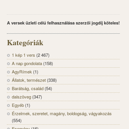
A versek üzleti célú felhasználása szerzői jogdíj köteles!
Kategóriák
1 kép 1 vers
(2 467)
A nap gondolata
(158)
AgyRímek
(1)
Állatok, természet
(338)
Barátság, család
(54)
dalszöveg
(347)
Egyéb
(1)
Érzelmek, szeretet, magány, boldogság, vágyakozás
(554)
Esemény
(16)