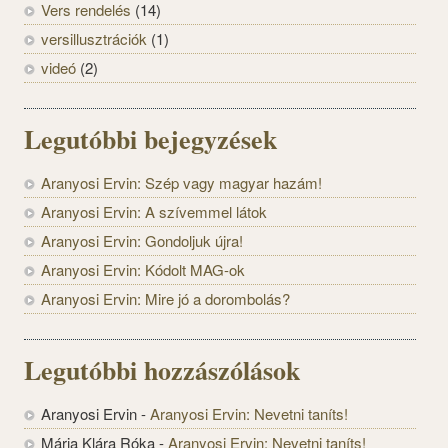
Vers rendelés
(14)
versillusztrációk
(1)
videó
(2)
Legutóbbi bejegyzések
Aranyosi Ervin: Szép vagy magyar hazám!
Aranyosi Ervin: A szívemmel látok
Aranyosi Ervin: Gondoljuk újra!
Aranyosi Ervin: Kódolt MAG-ok
Aranyosi Ervin: Mire jó a dorombolás?
Legutóbbi hozzászólások
Aranyosi Ervin
-
Aranyosi Ervin: Nevetni taníts!
Mária Klára Róka
-
Aranyosi Ervin: Nevetni taníts!