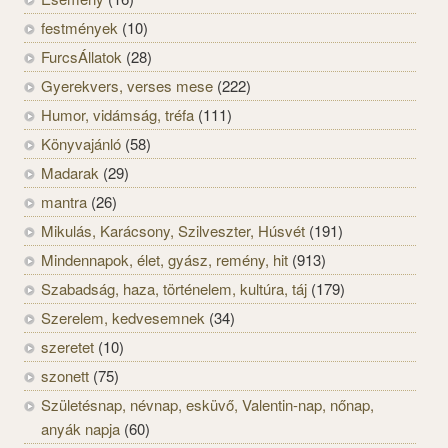
festmények
(10)
FurcsÁllatok
(28)
Gyerekvers, verses mese
(222)
Humor, vidámság, tréfa
(111)
Könyvajánló
(58)
Madarak
(29)
mantra
(26)
Mikulás, Karácsony, Szilveszter, Húsvét
(191)
Mindennapok, élet, gyász, remény, hit
(913)
Szabadság, haza, történelem, kultúra, táj
(179)
Szerelem, kedvesemnek
(34)
szeretet
(10)
szonett
(75)
Születésnap, névnap, esküvő, Valentin-nap, nőnap,
anyák napja
(60)