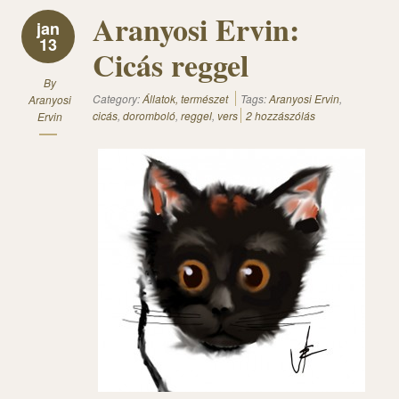
Aranyosi Ervin:
jan
13
Cicás reggel
By
Category:
Állatok, természet
Tags:
Aranyosi Ervin
,
Aranyosi
cicás
,
doromboló
,
reggel
,
vers
2 hozzászólás
Ervin