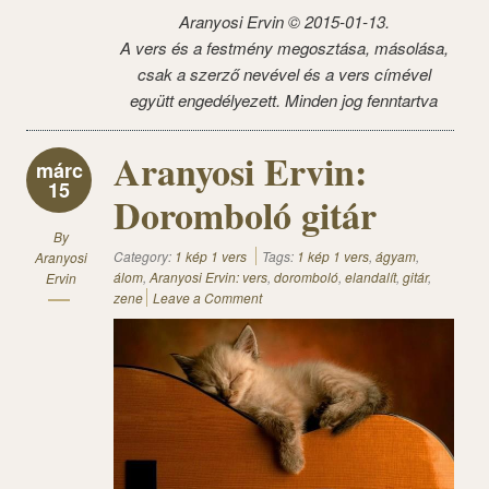
Aranyosi Ervin © 2015-01-13.
A vers és a festmény megosztása, másolása,
csak a szerző nevével és a vers címével
együtt engedélyezett. Minden jog fenntartva
Aranyosi Ervin:
márc
15
Doromboló gitár
By
Category:
1 kép 1 vers
Tags:
1 kép 1 vers
,
ágyam
,
Aranyosi
álom
,
Aranyosi Ervin: vers
,
doromboló
,
elandalít
,
gitár
,
Ervin
zene
Leave a Comment