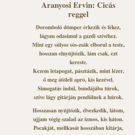
Aranyosi Ervin: Cicás
reggel
Doromboló dömper érkezik és fékez,
lágyan odasimul a gazdi szívéhez.
Mint egy súlyos sós-zsák elborul a teste,
hosszan elnyújtózik, lám csak, ezt
kereste.
Kezem letapogat, pásztázik, mint lézer,
ő meg átöleli apró, kis kezével.
Simogatás indul, bundájába túrok,
szíve lágy gitárján pendülnek a húrok.
Hosszasan nyújtózik, élvezkedik, látom,
ujjam végig szalad az izmos, kis háton.
Pocakját, mellkasát hosszában kitárja,