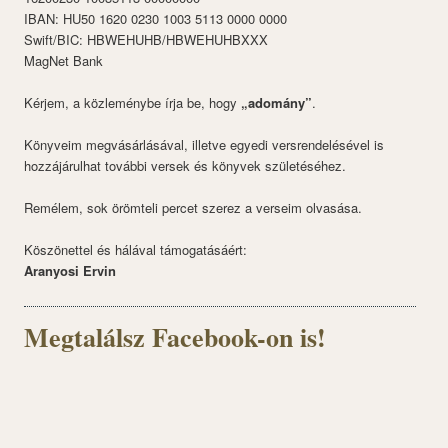
IBAN: HU50 1620 0230 1003 5113 0000 0000
Swift/BIC: HBWEHUHB/HBWEHUHBXXX
MagNet Bank
Kérjem, a közleménybe írja be, hogy
„adomány”
.
Könyveim megvásárlásával, illetve egyedi versrendelésével is
hozzájárulhat további versek és könyvek születéséhez.
Remélem, sok örömteli percet szerez a verseim olvasása.
Köszönettel és hálával támogatásáért:
Aranyosi Ervin
Megtalálsz Facebook-on is!