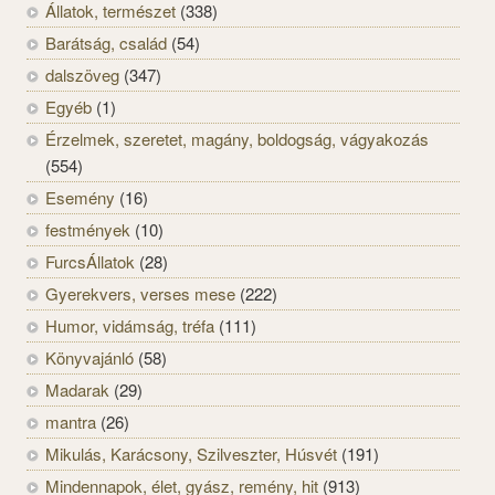
Állatok, természet
(338)
Barátság, család
(54)
dalszöveg
(347)
Egyéb
(1)
Érzelmek, szeretet, magány, boldogság, vágyakozás
(554)
Esemény
(16)
festmények
(10)
FurcsÁllatok
(28)
Gyerekvers, verses mese
(222)
Humor, vidámság, tréfa
(111)
Könyvajánló
(58)
Madarak
(29)
mantra
(26)
Mikulás, Karácsony, Szilveszter, Húsvét
(191)
Mindennapok, élet, gyász, remény, hit
(913)