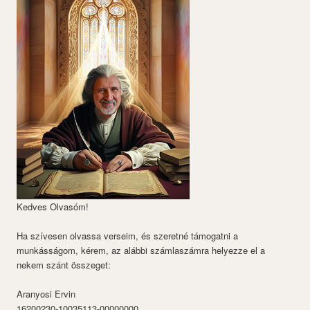
Kedves Olvasóm!
Ha szívesen olvassa verseim, és szeretné támogatni a
munkásságom, kérem, az alábbi számlaszámra helyezze el a
nekem szánt összeget:
Aranyosi Ervin
16200230-10035113-00000000