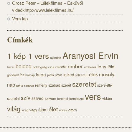
Orosz Péter – Lélekfilmes – Esküvői
videókhttp://www.lelekfilmes.hu/
Vers lap
Címkék
Aranyosi Ervin
1 kép 1 vers
ajándék
boldog
ember
fény
föld
csoda
barát
cica
boldogság
emberek
Lélek
mosoly
Isten
lelked
hit
jövő
gondolat
játék
lelkem
holnap
szeretet
nap
szabad
remény
szeret
pénz
szeretettel
ragyog
vers
szív
szíved
szeretni
szívem
vidám
természet
teremtő
világ
élet
álom
öröm
vágy
érzés
virág