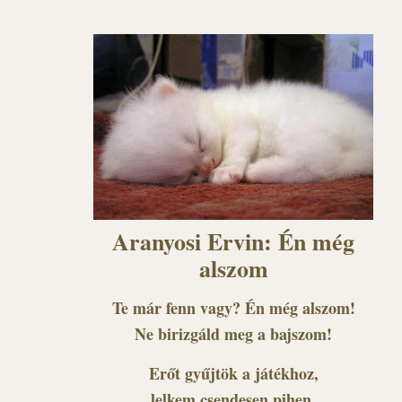
Aranyosi Ervin: Én még
alszom
Te már fenn vagy? Én még alszom!
Ne birizgáld meg a bajszom!
Erőt gyűjtök a játékhoz,
lelkem csendesen pihen.