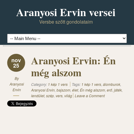
Aranyosi Ervin versei
Versbe szőtt gondolataim
Aranyosi Ervin: Én
nov
25
még alszom
By
Aranyosi
Category:
1 kép 1 vers
Tags:
1 kép 1 vers
,
álomburok
,
Ervin
Aranyosi Ervin
,
bajszom
,
élet
,
Én még alszom
,
erő
,
játék
,
lendület
,
szép
,
vers
,
világ
Leave a Comment