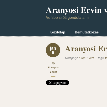
Aranyosi Ervin v
Versbe szőtt gondolataim
Kezdőlap
Bemutatkozás
Aranyosi Er
jan
6
Category:
1 kép 1 vers
Tags:
f
By
Aranyosi
Ervin