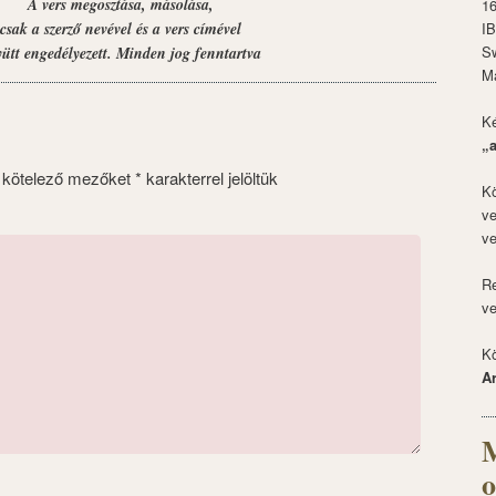
A vers megosztása, másolása,
1
I
csak a szerző nevével és a vers címével
S
yütt engedélyezett. Minden jog fenntartva
M
Ké
„
 kötelező mezőket
*
karakterrel jelöltük
Kö
ve
ve
Re
ve
Kö
A
M
o