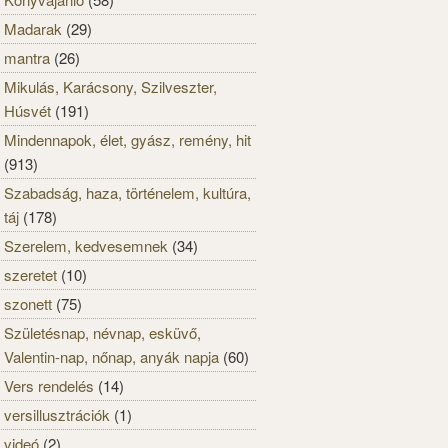
Madarak
(29)
mantra
(26)
Mikulás, Karácsony, Szilveszter,
Húsvét
(191)
Mindennapok, élet, gyász, remény, hit
(913)
Szabadság, haza, történelem, kultúra,
táj
(178)
Szerelem, kedvesemnek
(34)
szeretet
(10)
szonett
(75)
Születésnap, névnap, esküvő,
Valentin-nap, nőnap, anyák napja
(60)
Vers rendelés
(14)
versillusztrációk
(1)
videó
(2)