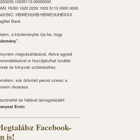
6200230-10035113-00000000
BAN: HU50 1620 0230 1003 5113 0000 0000
wift/BIC: HBWEHUHB/HBWEHUHBXXX
agNet Bank
rjem, a közleménybe írja be, hogy
adomány”
.
nyveim megvásárlásával, illetve egyedi
rsrendelésével is hozzájárulhat további
rsek és könyvek születéséhez.
mélem, sok örömteli percet szerez a
rseim olvasása.
szönettel és hálával támogatásáért:
ranyosi Ervin
egtalálsz Facebook-
n is!