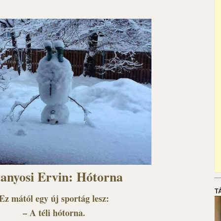
anyosi Ervin: Hótorna
T
Ez mától egy új sportág lesz:
– A téli hótorna.