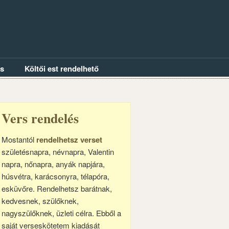
és
Költői est rendelhető
Vers rendelés
Mostantól
rendelhetsz verset
születésnapra, névnapra, Valentin
napra, nőnapra, anyák napjára,
húsvétra, karácsonyra, télapóra,
esküvőre. Rendelhetsz barátnak,
kedvesnek, szülőknek,
nagyszülőknek, üzleti célra. Ebből a
saját verseskötetem kiadását