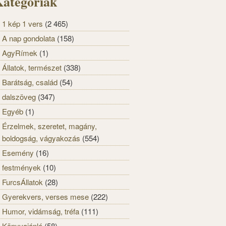
ategóriák
1 kép 1 vers
(2 465)
A nap gondolata
(158)
AgyRímek
(1)
Állatok, természet
(338)
Barátság, család
(54)
dalszöveg
(347)
Egyéb
(1)
Érzelmek, szeretet, magány,
boldogság, vágyakozás
(554)
Esemény
(16)
festmények
(10)
FurcsÁllatok
(28)
Gyerekvers, verses mese
(222)
Humor, vidámság, tréfa
(111)
Könyvajánló
(58)