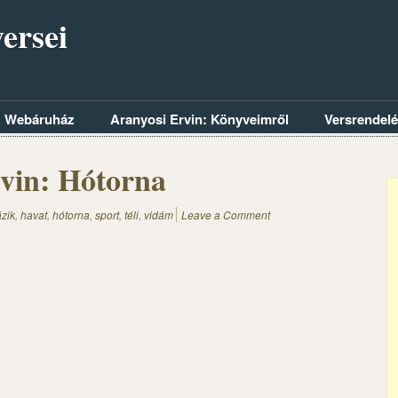
ersei
Webáruház
Aranyosi Ervin: Könyveimről
Versrendel
vin: Hótorna
ázik
,
havat
,
hótorna
,
sport
,
téli
,
vidám
Leave a Comment