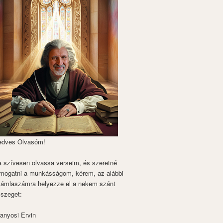
edves Olvasóm!
 szívesen olvassa verseim, és szeretné
mogatni a munkásságom, kérem, az alábbi
zámlaszámra helyezze el a nekem szánt
szeget:
anyosi Ervin