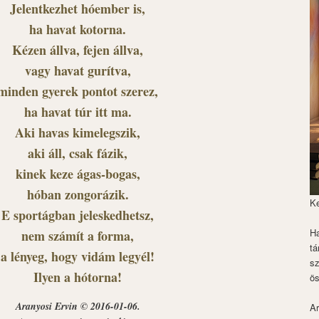
Jelentkezhet hóember is,
ha havat kotorna.
Kézen állva, fejen állva,
vagy havat gurítva,
minden gyerek pontot szerez,
ha havat túr itt ma.
Aki havas kimelegszik,
aki áll, csak fázik,
kinek keze ágas-bogas,
hóban zongorázik.
K
E sportágban jeleskedhetsz,
Ha
nem számít a forma,
tá
a lényeg, hogy vidám legyél!
s
Ilyen a hótorna!
ös
Aranyosi Ervin © 2016-01-06.
Ar