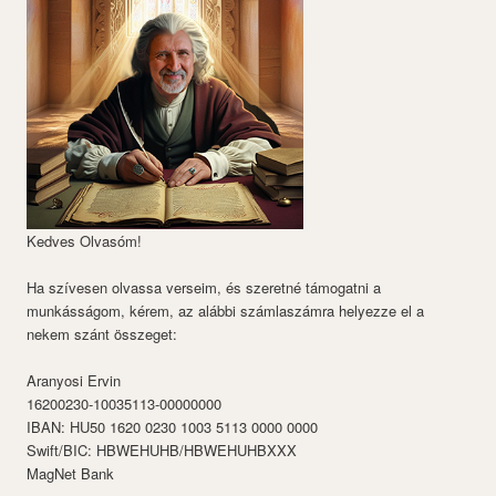
Kedves Olvasóm!
Ha szívesen olvassa verseim, és szeretné támogatni a
munkásságom, kérem, az alábbi számlaszámra helyezze el a
nekem szánt összeget:
Aranyosi Ervin
16200230-10035113-00000000
IBAN: HU50 1620 0230 1003 5113 0000 0000
Swift/BIC: HBWEHUHB/HBWEHUHBXXX
MagNet Bank