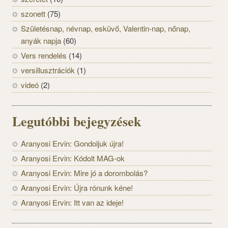
szonett
(75)
Születésnap, névnap, esküvő, Valentin-nap, nőnap,
anyák napja
(60)
Vers rendelés
(14)
versillusztrációk
(1)
videó
(2)
Legutóbbi bejegyzések
Aranyosi Ervin: Gondoljuk újra!
Aranyosi Ervin: Kódolt MAG-ok
Aranyosi Ervin: Mire jó a dorombolás?
Aranyosi Ervin: Újra rónunk kéne!
Aranyosi Ervin: Itt van az ideje!