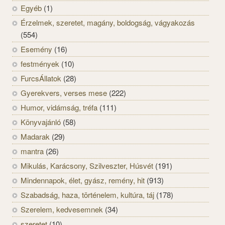
Egyéb
(1)
Érzelmek, szeretet, magány, boldogság, vágyakozás
(554)
Esemény
(16)
festmények
(10)
FurcsÁllatok
(28)
Gyerekvers, verses mese
(222)
Humor, vidámság, tréfa
(111)
Könyvajánló
(58)
Madarak
(29)
mantra
(26)
Mikulás, Karácsony, Szilveszter, Húsvét
(191)
Mindennapok, élet, gyász, remény, hit
(913)
Szabadság, haza, történelem, kultúra, táj
(178)
Szerelem, kedvesemnek
(34)
szeretet
(10)