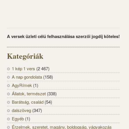
A versek üzleti célú felhasználása szerzői jogdíj köteles!
Kategóriák
1 kép 1 vers
(2 467)
A nap gondolata
(158)
AgyRímek
(1)
Állatok, természet
(338)
Barátság, család
(54)
dalszöveg
(347)
Egyéb
(1)
Érzelmek, szeretet, magány, boldogság, vágyakozás