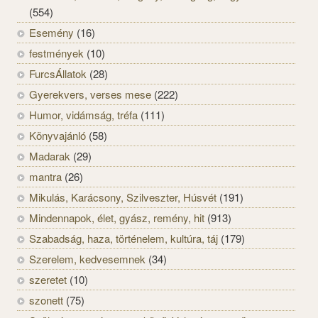
(554)
Esemény
(16)
festmények
(10)
FurcsÁllatok
(28)
Gyerekvers, verses mese
(222)
Humor, vidámság, tréfa
(111)
Könyvajánló
(58)
Madarak
(29)
mantra
(26)
Mikulás, Karácsony, Szilveszter, Húsvét
(191)
Mindennapok, élet, gyász, remény, hit
(913)
Szabadság, haza, történelem, kultúra, táj
(179)
Szerelem, kedvesemnek
(34)
szeretet
(10)
szonett
(75)