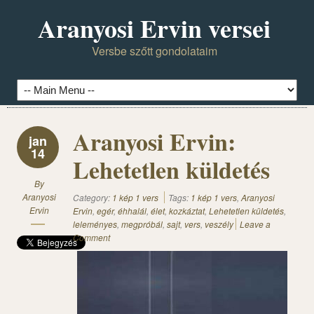
Aranyosi Ervin versei
Versbe szőtt gondolataim
Aranyosi Ervin:
jan
14
Lehetetlen küldetés
By
Aranyosi
Category:
1 kép 1 vers
Tags:
1 kép 1 vers
,
Aranyosi
Ervin
Ervin
,
egér
,
éhhalál
,
élet
,
kozkáztat
,
Lehetetlen küldetés
,
leleményes
,
megpróbál
,
sajt
,
vers
,
veszély
Leave a
Comment