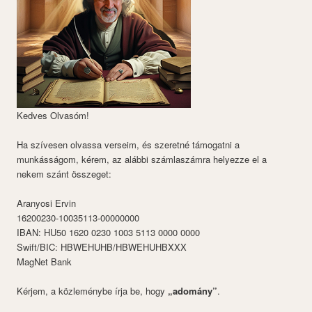
Kedves Olvasóm!
Ha szívesen olvassa verseim, és szeretné támogatni a
munkásságom, kérem, az alábbi számlaszámra helyezze el a
nekem szánt összeget:
Aranyosi Ervin
16200230-10035113-00000000
IBAN: HU50 1620 0230 1003 5113 0000 0000
Swift/BIC: HBWEHUHB/HBWEHUHBXXX
MagNet Bank
Kérjem, a közleménybe írja be, hogy
„adomány”
.