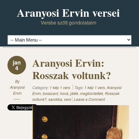
Aranyosi Ervin versei
Versbe szőtt gondolataim
Aranyosi Ervin:
jan
4
Rosszak voltunk?
By
Aranyosi
Category:
1 kép 1 vers
Tags:
1 kép 1 vers
,
Aranyosi
Ervin
Ervin
,
bosszant
,
hová
,
játék
,
megbüntettek
,
Rosszak
voltunk?
,
sarokba
,
vers
Leave a Comment