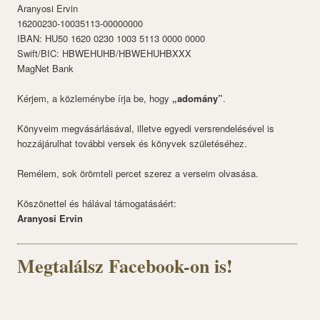
Aranyosi Ervin
16200230-10035113-00000000
IBAN: HU50 1620 0230 1003 5113 0000 0000
Swift/BIC: HBWEHUHB/HBWEHUHBXXX
MagNet Bank
Kérjem, a közleménybe írja be, hogy
„adomány”
.
Könyveim megvásárlásával, illetve egyedi versrendelésével is
hozzájárulhat további versek és könyvek születéséhez.
Remélem, sok örömteli percet szerez a verseim olvasása.
Köszönettel és hálával támogatásáért:
Aranyosi Ervin
Megtalálsz Facebook-on is!