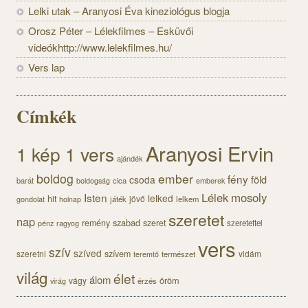
Lelki utak – Aranyosi Éva kineziológus blogja
Orosz Péter – Lélekfilmes – Esküvői
videókhttp://www.lelekfilmes.hu/
Vers lap
Címkék
Aranyosi Ervin
1 kép 1 vers
ajándék
boldog
ember
fény
föld
csoda
barát
cica
boldogság
emberek
Lélek
mosoly
Isten
lelked
hit
jövő
gondolat
játék
lelkem
holnap
szeretet
nap
szabad
remény
szeret
szeretettel
pénz
ragyog
vers
szív
szíved
szeretni
szívem
vidám
természet
teremtő
világ
élet
álom
öröm
vágy
érzés
virág