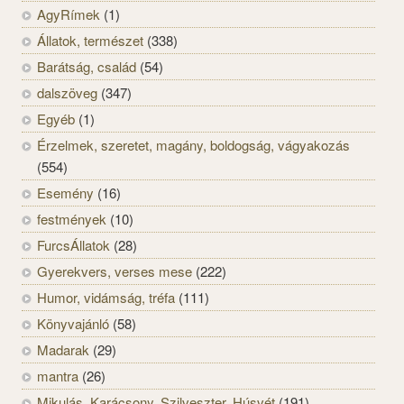
AgyRímek
(1)
Állatok, természet
(338)
Barátság, család
(54)
dalszöveg
(347)
Egyéb
(1)
Érzelmek, szeretet, magány, boldogság, vágyakozás
(554)
Esemény
(16)
festmények
(10)
FurcsÁllatok
(28)
Gyerekvers, verses mese
(222)
Humor, vidámság, tréfa
(111)
Könyvajánló
(58)
Madarak
(29)
mantra
(26)
Mikulás, Karácsony, Szilveszter, Húsvét
(191)