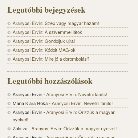
Legutóbbi bejegyzések
Aranyosi Ervin: Szép vagy magyar hazám!
Aranyosi Ervin: A szívemmel látok
Aranyosi Ervin: Gondoljuk újra!
Aranyosi Ervin: Kódolt MAG-ok
Aranyosi Ervin: Mire jó a dorombolás?
Legutóbbi hozzászólások
Aranyosi Ervin
-
Aranyosi Ervin: Nevetni taníts!
Mária Klára Róka
-
Aranyosi Ervin: Nevetni taníts!
Aranyosi Ervin
-
Aranyosi Ervin: Őrizzük a magyar
nyelvet!
Zala va
-
Aranyosi Ervin: Őrizzük a magyar nyelvet!
Aranyosi Ervin
-
Aranyosi Ervin: Őrizzük a magyar