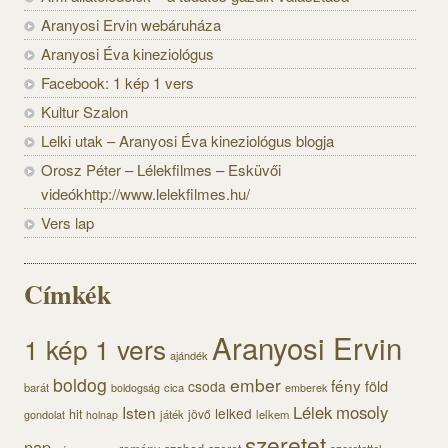
Aranyosi Ervin webáruháza
Aranyosi Éva kineziológus
Facebook: 1 kép 1 vers
Kultur Szalon
Lelki utak – Aranyosi Éva kineziológus blogja
Orosz Péter – Lélekfilmes – Esküvői
videókhttp://www.lelekfilmes.hu/
Vers lap
Címkék
Aranyosi Ervin
1 kép 1 vers
ajándék
boldog
ember
fény
föld
csoda
barát
cica
boldogság
emberek
Lélek
mosoly
Isten
lelked
hit
jövő
gondolat
játék
lelkem
holnap
szeretet
nap