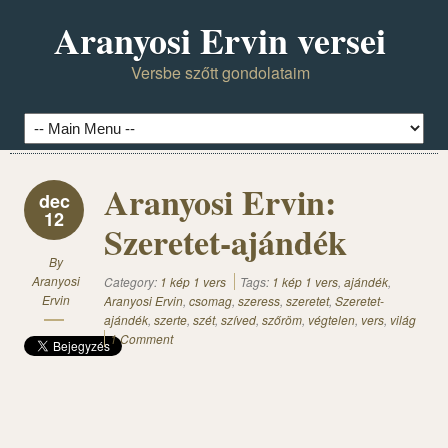
Aranyosi Ervin versei
Versbe szőtt gondolataim
Aranyosi Ervin:
dec
12
Szeretet-ajándék
By
Aranyosi
Category:
1 kép 1 vers
Tags:
1 kép 1 vers
,
ajándék
,
Ervin
Aranyosi Ervin
,
csomag
,
szeress
,
szeretet
,
Szeretet-
ajándék
,
szerte
,
szét
,
szíved
,
szőröm
,
végtelen
,
vers
,
világ
1 Comment