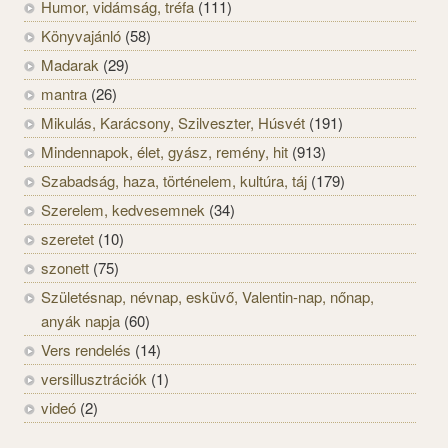
Humor, vidámság, tréfa
(111)
Könyvajánló
(58)
Madarak
(29)
mantra
(26)
Mikulás, Karácsony, Szilveszter, Húsvét
(191)
Mindennapok, élet, gyász, remény, hit
(913)
Szabadság, haza, történelem, kultúra, táj
(179)
Szerelem, kedvesemnek
(34)
szeretet
(10)
szonett
(75)
Születésnap, névnap, esküvő, Valentin-nap, nőnap,
anyák napja
(60)
Vers rendelés
(14)
versillusztrációk
(1)
videó
(2)