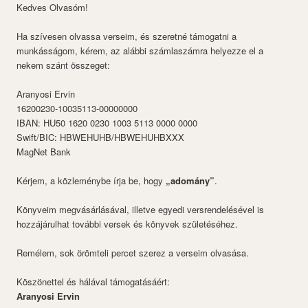
Kedves Olvasóm!
Ha szívesen olvassa verseim, és szeretné támogatni a
munkásságom, kérem, az alábbi számlaszámra helyezze el a
nekem szánt összeget:
Aranyosi Ervin
16200230-10035113-00000000
IBAN: HU50 1620 0230 1003 5113 0000 0000
Swift/BIC: HBWEHUHB/HBWEHUHBXXX
MagNet Bank
Kérjem, a közleménybe írja be, hogy
„adomány”
.
Könyveim megvásárlásával, illetve egyedi versrendelésével is
hozzájárulhat további versek és könyvek születéséhez.
Remélem, sok örömteli percet szerez a verseim olvasása.
Köszönettel és hálával támogatásáért:
Aranyosi Ervin