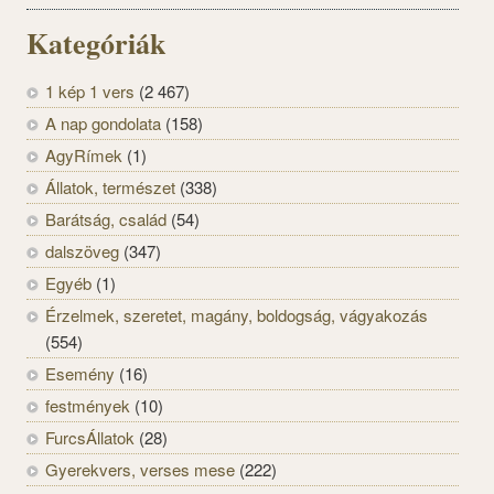
Kategóriák
1 kép 1 vers
(2 467)
A nap gondolata
(158)
AgyRímek
(1)
Állatok, természet
(338)
Barátság, család
(54)
dalszöveg
(347)
Egyéb
(1)
Érzelmek, szeretet, magány, boldogság, vágyakozás
(554)
Esemény
(16)
festmények
(10)
FurcsÁllatok
(28)
Gyerekvers, verses mese
(222)