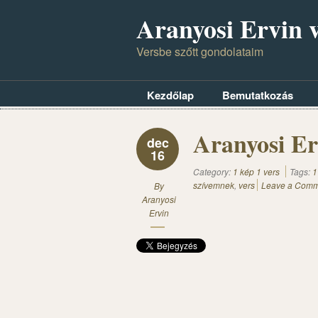
Aranyosi Ervin v
Versbe szőtt gondolataim
Kezdőlap
Bemutatkozás
Aranyosi Er
dec
16
Category:
1 kép 1 vers
Tags:
1
szívemnek
,
vers
Leave a Comm
By
Aranyosi
Ervin