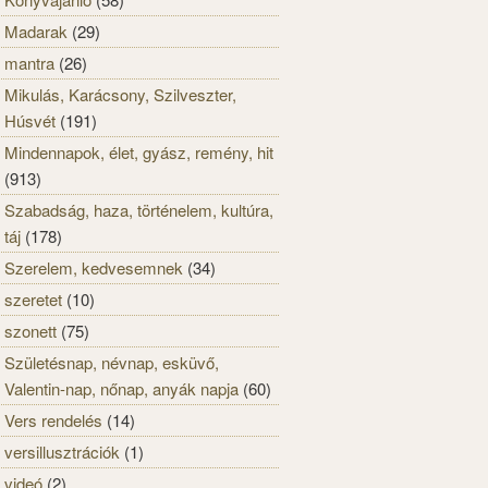
Madarak
(29)
mantra
(26)
Mikulás, Karácsony, Szilveszter,
Húsvét
(191)
Mindennapok, élet, gyász, remény, hit
(913)
Szabadság, haza, történelem, kultúra,
táj
(178)
Szerelem, kedvesemnek
(34)
szeretet
(10)
szonett
(75)
Születésnap, névnap, esküvő,
Valentin-nap, nőnap, anyák napja
(60)
Vers rendelés
(14)
versillusztrációk
(1)
videó
(2)