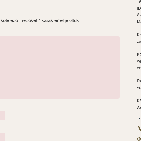
1
I
S
 kötelező mezőket
*
karakterrel jelöltük
M
Ké
„
Kö
ve
ve
Re
ve
Kö
A
M
o