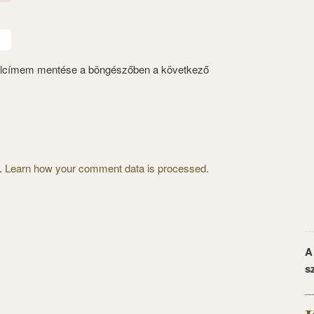
alcímem mentése a böngészőben a következő
m.
Learn how your comment data is processed.
A
s