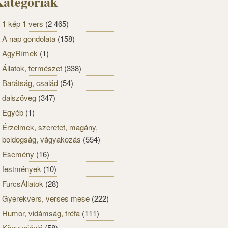
ategóriák
1 kép 1 vers
(2 465)
A nap gondolata
(158)
AgyRímek
(1)
Állatok, természet
(338)
Barátság, család
(54)
dalszöveg
(347)
Egyéb
(1)
Érzelmek, szeretet, magány,
boldogság, vágyakozás
(554)
Esemény
(16)
festmények
(10)
FurcsÁllatok
(28)
Gyerekvers, verses mese
(222)
Humor, vidámság, tréfa
(111)
Könyvajánló
(58)