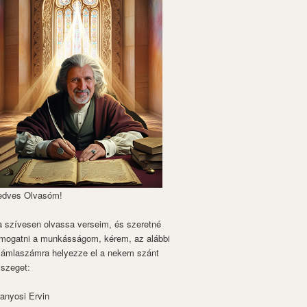
edves Olvasóm!
 szívesen olvassa verseim, és szeretné
mogatni a munkásságom, kérem, az alábbi
zámlaszámra helyezze el a nekem szánt
szeget:
anyosi Ervin