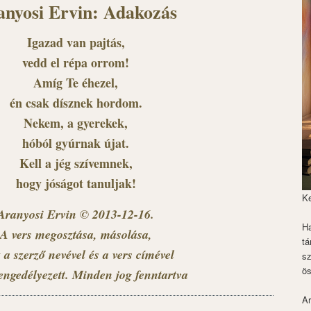
nyosi Ervin: Adakozás
Igazad van pajtás,
vedd el répa orrom!
Amíg Te éhezel,
én csak dísznek hordom.
Nekem, a gyerekek,
hóból gyúrnak újat.
Kell a jég szívemnek,
hogy jóságot tanuljak!
K
Aranyosi Ervin © 2013-12-16.
Ha
A vers megosztása, másolása,
tá
 a szerző nevével és a vers címével
s
ös
engedélyezett. Minden jog fenntartva
Ar