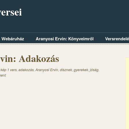
ersei
Webáruház
Aranyosi Ervin: Könyveimről
Versrendel
vin: Adakozás
 kép 1 vers
,
adakozás
,
Aranyosi Ervin
,
dísznek
,
gyerekek
,
jóság
,
ent