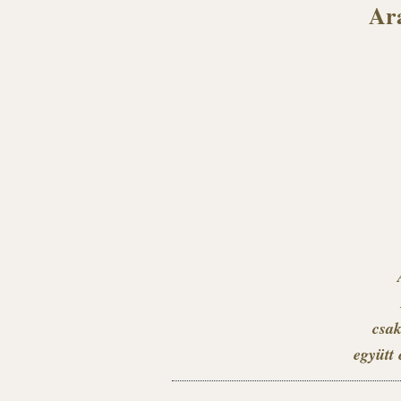
Ara
csak
együtt 