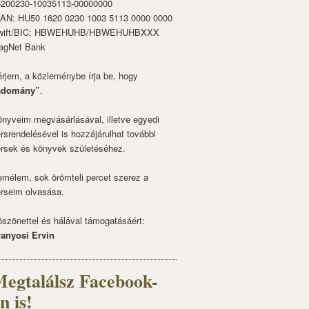
6200230-10035113-00000000
BAN: HU50 1620 0230 1003 5113 0000 0000
wift/BIC: HBWEHUHB/HBWEHUHBXXX
agNet Bank
rjem, a közleménybe írja be, hogy
adomány”
.
nyveim megvásárlásával, illetve egyedi
rsrendelésével is hozzájárulhat további
rsek és könyvek születéséhez.
mélem, sok örömteli percet szerez a
rseim olvasása.
szönettel és hálával támogatásáért:
ranyosi Ervin
egtalálsz Facebook-
n is!