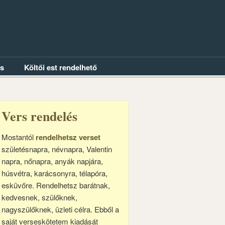
és
Költői est rendelhető
Vers rendelés
Mostantól
rendelhetsz verset
születésnapra, névnapra, Valentin
napra, nőnapra, anyák napjára,
húsvétra, karácsonyra, télapóra,
esküvőre. Rendelhetsz barátnak,
kedvesnek, szülőknek,
nagyszülőknek, üzleti célra. Ebből a
saját verseskötetem kiadását