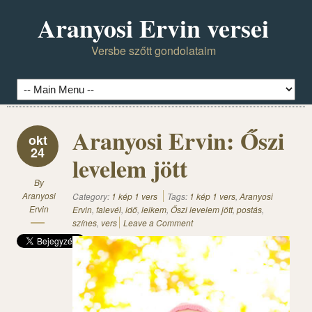
Aranyosi Ervin versei
Versbe szőtt gondolataim
Aranyosi Ervin: Őszi
okt
24
levelem jött
By
Aranyosi
Category:
1 kép 1 vers
Tags:
1 kép 1 vers
,
Aranyosi
Ervin
Ervin
,
falevél
,
idő
,
lelkem
,
Őszi levelem jött
,
postás
,
színes
,
vers
Leave a Comment