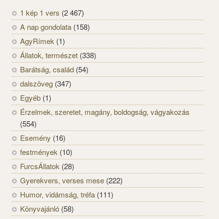
1 kép 1 vers
(2 467)
A nap gondolata
(158)
AgyRímek
(1)
Állatok, természet
(338)
Barátság, család
(54)
dalszöveg
(347)
Egyéb
(1)
Érzelmek, szeretet, magány, boldogság, vágyakozás
(554)
Esemény
(16)
festmények
(10)
FurcsÁllatok
(28)
Gyerekvers, verses mese
(222)
Humor, vidámság, tréfa
(111)
Könyvajánló
(58)