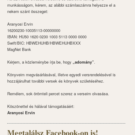
munkásságom, kérem, az alábbi számlaszámra helyezze el a
nekem szánt összeget:
Aranyosi Ervin
16200230-10035113-00000000
IBAN: HU50 1620 0230 1003 5113 0000 0000
Swift/BIC: HBWEHUHB/HBWEHUHBXXX
MagNet Bank
Kérjem, a közleménybe írja be, hogy
„adomány”
.
Könyveim megvásárlásával, illetve egyedi versrendelésével is
hozzájárulhat további versek és könyvek születéséhez.
Remélem, sok örömteli percet szerez a verseim olvasása.
Köszönettel és hálával támogatásáért:
Aranyosi Ervin
Megtalálsz Facebook-on is!