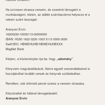
Ha szívesen olvassa verseim, és szeretné támogatni a
munkásságom, kérem, az alábbi számlaszámra helyezze el a
nekem szánt összeget:
Aranyosi Ervin
16200230-10035113-00000000
IBAN: HU50 1620 0230 1003 5113 0000 0000
Swift/BIC: HBWEHUHB/HBWEHUHBXXX
MagNet Bank
Kérjem, a közleménybe írja be, hogy
„adomány”
.
Könyveim megvásárlásával, illetve egyedi versrendelésével is
hozzájárulhat további versek és könyvek születéséhez.
Remélem, sok örömteli percet szerez a verseim olvasása.
Köszönettel és hálával támogatásáért:
Aranyosi Ervin