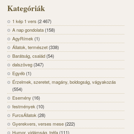
Kategóriák
1 kép 1 vers
(2 467)
A nap gondolata
(158)
AgyRímek
(1)
Állatok, természet
(338)
Barátság, család
(54)
dalszöveg
(347)
Egyéb
(1)
Érzelmek, szeretet, magány, boldogság, vágyakozás
(554)
Esemény
(16)
festmények
(10)
FurcsÁllatok
(28)
Gyerekvers, verses mese
(222)
Humor, vidámság, tréfa
(111)