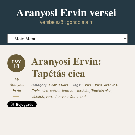
Aranyosi Ervin versei
Versbe szőtt gondolataim
Aranyosi Ervin:
nov
14
Tapétás cica
By
Aranyosi
Category:
1 kép 1 vers
Tags:
1 kép 1 vers
,
Aranyosi
Ervin
Ervin
,
cica
,
csíkos
,
karmom
,
tapétás
,
Tapétás cica
,
vállalok
,
vers
Leave a Comment