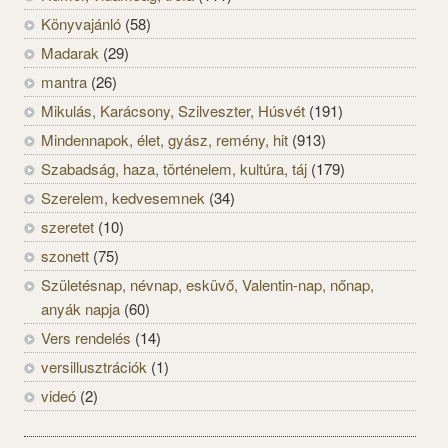
Könyvajánló
(58)
Madarak
(29)
mantra
(26)
Mikulás, Karácsony, Szilveszter, Húsvét
(191)
Mindennapok, élet, gyász, remény, hit
(913)
Szabadság, haza, történelem, kultúra, táj
(179)
Szerelem, kedvesemnek
(34)
szeretet
(10)
szonett
(75)
Születésnap, névnap, esküvő, Valentin-nap, nőnap,
anyák napja
(60)
Vers rendelés
(14)
versillusztrációk
(1)
videó
(2)