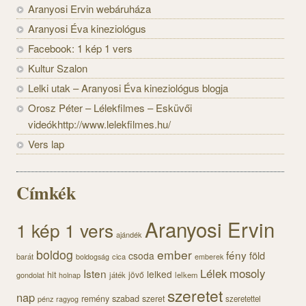
Aranyosi Ervin webáruháza
Aranyosi Éva kineziológus
Facebook: 1 kép 1 vers
Kultur Szalon
Lelki utak – Aranyosi Éva kineziológus blogja
Orosz Péter – Lélekfilmes – Esküvői
videókhttp://www.lelekfilmes.hu/
Vers lap
Címkék
Aranyosi Ervin
1 kép 1 vers
ajándék
boldog
ember
fény
föld
csoda
barát
cica
boldogság
emberek
Lélek
mosoly
Isten
lelked
hit
jövő
gondolat
játék
lelkem
holnap
szeretet
nap
szabad
remény
szeret
pénz
szeretettel
ragyog