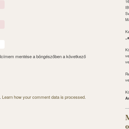
1
I
S
M
Ké
„
Kö
ve
alcímem mentése a böngészőben a következő
ve
Re
ve
Kö
m.
Learn how your comment data is processed.
A
M
o