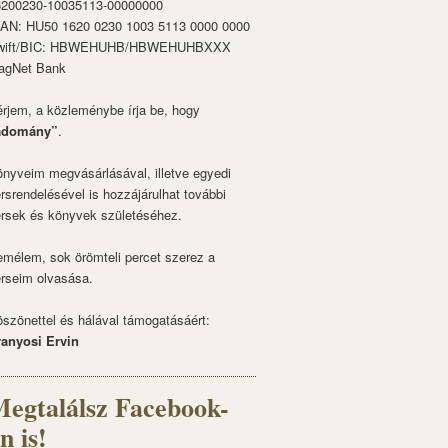
6200230-10035113-00000000
BAN: HU50 1620 0230 1003 5113 0000 0000
wift/BIC: HBWEHUHB/HBWEHUHBXXX
agNet Bank
rjem, a közleménybe írja be, hogy
adomány”
.
nyveim megvásárlásával, illetve egyedi
rsrendelésével is hozzájárulhat további
rsek és könyvek születéséhez.
mélem, sok örömteli percet szerez a
rseim olvasása.
szönettel és hálával támogatásáért:
ranyosi Ervin
egtalálsz Facebook-
n is!