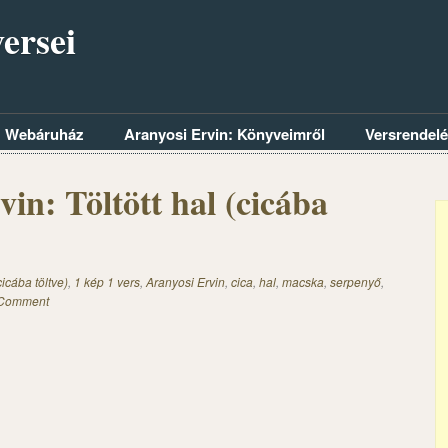
ersei
Webáruház
Aranyosi Ervin: Könyveimről
Versrendel
in: Töltött hal (cicába
cicába töltve)
,
1 kép 1 vers
,
Aranyosi Ervin
,
cica
,
hal
,
macska
,
serpenyő
,
 Comment