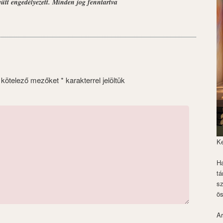
yütt engedélyezett. Minden jog fenntartva
 kötelező mezőket
*
karakterrel jelöltük
K
Ha
tá
s
ös
Ar