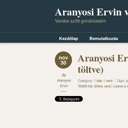
Aranyosi Ervin v
Versbe szőtt gondolataim
Kezdőlap
Bemutatkozás
Aranyosi Erv
nov
30
töltve)
By
Aranyosi
Category:
1 kép 1 vers
Tags:
(
Ervin
Töltött hal
,
töltve
,
vers
Leave a