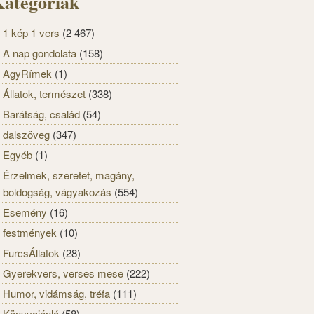
ategóriák
1 kép 1 vers
(2 467)
A nap gondolata
(158)
AgyRímek
(1)
Állatok, természet
(338)
Barátság, család
(54)
dalszöveg
(347)
Egyéb
(1)
Érzelmek, szeretet, magány,
boldogság, vágyakozás
(554)
Esemény
(16)
festmények
(10)
FurcsÁllatok
(28)
Gyerekvers, verses mese
(222)
Humor, vidámság, tréfa
(111)
Könyvajánló
(58)