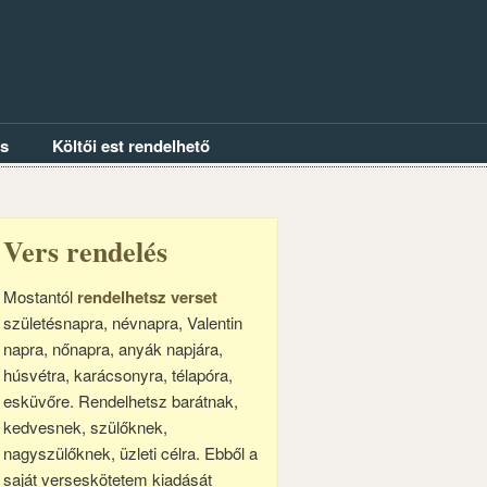
és
Költői est rendelhető
Vers rendelés
Mostantól
rendelhetsz verset
születésnapra, névnapra, Valentin
napra, nőnapra, anyák napjára,
húsvétra, karácsonyra, télapóra,
esküvőre. Rendelhetsz barátnak,
kedvesnek, szülőknek,
nagyszülőknek, üzleti célra. Ebből a
saját verseskötetem kiadását