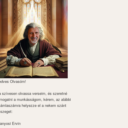
edves Olvasóm!
 szívesen olvassa verseim, és szeretné
mogatni a munkásságom, kérem, az alábbi
zámlaszámra helyezze el a nekem szánt
szeget:
anyosi Ervin