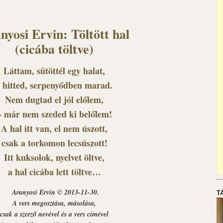
nyosi Ervin: Töltött hal
(cicába töltve)
Láttam, sütöttél egy halat,
s hitted, serpenyődben marad.
Nem dugtad el jól előlem,
– már nem szeded ki belőlem!
A hal itt van, el nem úszott,
csak a torkomon lecsúszott!
Itt kuksolok, nyelvet öltve,
a hal cicába lett töltve…
Aranyosi Ervin © 2013-11-30.
T
A vers megosztása, másolása,
csak a szerző nevével és a vers címével