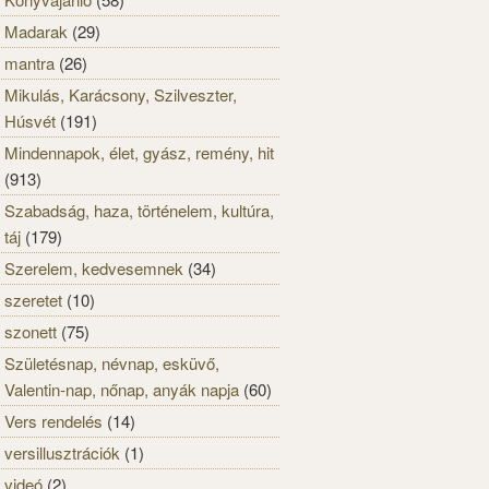
Madarak
(29)
mantra
(26)
Mikulás, Karácsony, Szilveszter,
Húsvét
(191)
Mindennapok, élet, gyász, remény, hit
(913)
Szabadság, haza, történelem, kultúra,
táj
(179)
Szerelem, kedvesemnek
(34)
szeretet
(10)
szonett
(75)
Születésnap, névnap, esküvő,
Valentin-nap, nőnap, anyák napja
(60)
Vers rendelés
(14)
versillusztrációk
(1)
videó
(2)