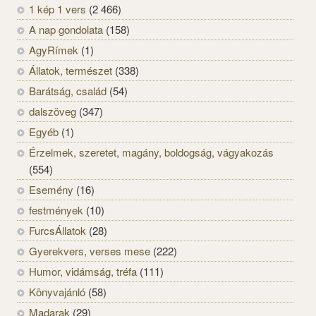
1 kép 1 vers
(2 466)
A nap gondolata
(158)
AgyRímek
(1)
Állatok, természet
(338)
Barátság, család
(54)
dalszöveg
(347)
Egyéb
(1)
Érzelmek, szeretet, magány, boldogság, vágyakozás
(554)
Esemény
(16)
festmények
(10)
FurcsÁllatok
(28)
Gyerekvers, verses mese
(222)
Humor, vidámság, tréfa
(111)
Könyvajánló
(58)
Madarak
(29)