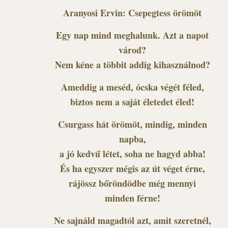
Aranyosi Ervin: Csepegtess örömöt
Egy nap mind meghalunk. Azt a napot
várod?
Nem kéne a többit addig kihasználnod?
Ameddig a meséd, ócska végét féled,
biztos nem a saját életedet éled!
Csurgass hát örömöt, mindig, minden
napba,
a jó kedvű létet, soha ne hagyd abba!
És ha egyszer mégis az út véget érne,
rájössz bőröndödbe még mennyi
minden férne!
Ne sajnáld magadtól azt, amit szeretnél,