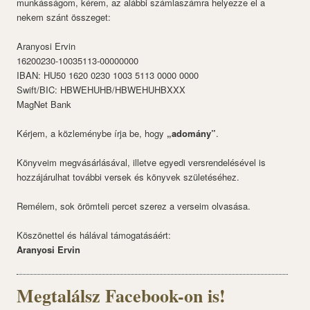
munkásságom, kérem, az alábbi számlaszámra helyezze el a
nekem szánt összeget:
Aranyosi Ervin
16200230-10035113-00000000
IBAN: HU50 1620 0230 1003 5113 0000 0000
Swift/BIC: HBWEHUHB/HBWEHUHBXXX
MagNet Bank
Kérjem, a közleménybe írja be, hogy
„adomány”
.
Könyveim megvásárlásával, illetve egyedi versrendelésével is
hozzájárulhat további versek és könyvek születéséhez.
Remélem, sok örömteli percet szerez a verseim olvasása.
Köszönettel és hálával támogatásáért:
Aranyosi Ervin
Megtalálsz Facebook-on is!