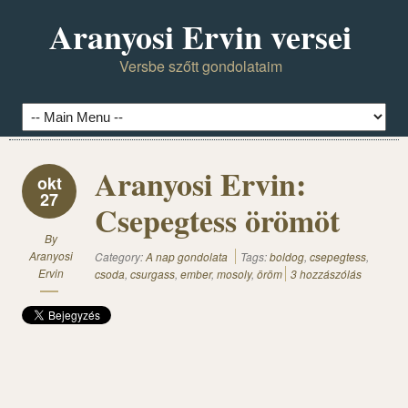
Aranyosi Ervin versei
Versbe szőtt gondolataim
Aranyosi Ervin:
okt
27
Csepegtess örömöt
By
Aranyosi
Category:
A nap gondolata
Tags:
boldog
,
csepegtess
,
Ervin
csoda
,
csurgass
,
ember
,
mosoly
,
öröm
3 hozzászólás