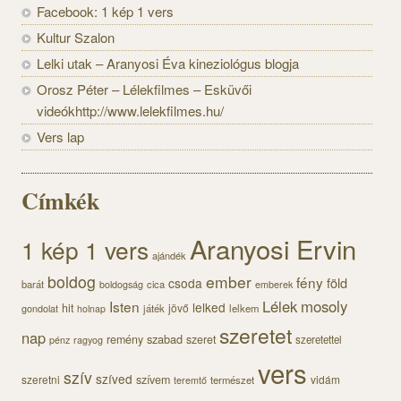
Facebook: 1 kép 1 vers
Kultur Szalon
Lelki utak – Aranyosi Éva kineziológus blogja
Orosz Péter – Lélekfilmes – Esküvői
videókhttp://www.lelekfilmes.hu/
Vers lap
Címkék
Aranyosi Ervin
1 kép 1 vers
ajándék
boldog
ember
fény
föld
csoda
barát
cica
boldogság
emberek
Lélek
mosoly
Isten
lelked
hit
jövő
gondolat
játék
lelkem
holnap
szeretet
nap
szabad
remény
szeret
szeretettel
pénz
ragyog
vers
szív
szíved
szeretni
szívem
vidám
természet
teremtő