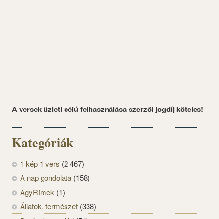
A versek üzleti célú felhasználása szerzői jogdíj köteles!
Kategóriák
1 kép 1 vers
(2 467)
A nap gondolata
(158)
AgyRímek
(1)
Állatok, természet
(338)