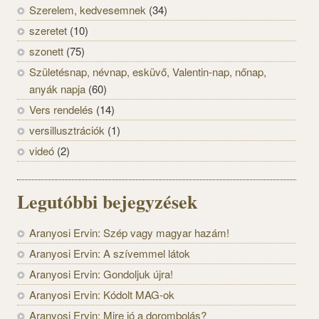
Szerelem, kedvesemnek
(34)
szeretet
(10)
szonett
(75)
Születésnap, névnap, esküvő, Valentin-nap, nőnap,
anyák napja
(60)
Vers rendelés
(14)
versillusztrációk
(1)
videó
(2)
Legutóbbi bejegyzések
Aranyosi Ervin: Szép vagy magyar hazám!
Aranyosi Ervin: A szívemmel látok
Aranyosi Ervin: Gondoljuk újra!
Aranyosi Ervin: Kódolt MAG-ok
Aranyosi Ervin: Mire jó a dorombolás?