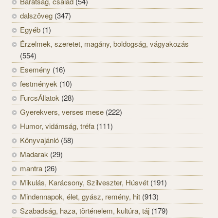
Barátság, család
(54)
dalszöveg
(347)
Egyéb
(1)
Érzelmek, szeretet, magány, boldogság, vágyakozás
(554)
Esemény
(16)
festmények
(10)
FurcsÁllatok
(28)
Gyerekvers, verses mese
(222)
Humor, vidámság, tréfa
(111)
Könyvajánló
(58)
Madarak
(29)
mantra
(26)
Mikulás, Karácsony, Szilveszter, Húsvét
(191)
Mindennapok, élet, gyász, remény, hit
(913)
Szabadság, haza, történelem, kultúra, táj
(179)