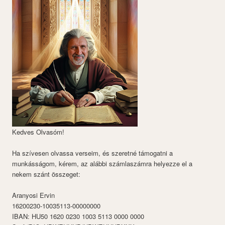
Kedves Olvasóm!
Ha szívesen olvassa verseim, és szeretné támogatni a
munkásságom, kérem, az alábbi számlaszámra helyezze el a
nekem szánt összeget:
Aranyosi Ervin
16200230-10035113-00000000
IBAN: HU50 1620 0230 1003 5113 0000 0000