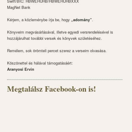
Swift/BIC: HBWEHUHB/HBWEHUHBXXX
MagNet Bank
Kérjem, a közleménybe írja be, hogy
„adomány”
.
Könyveim megvásárlásával, illetve egyedi versrendelésével is
hozzájárulhat további versek és könyvek születéséhez.
Remélem, sok örömteli percet szerez a verseim olvasása.
Köszönettel és hálával támogatásáért:
Aranyosi Ervin
Megtalálsz Facebook-on is!