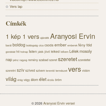
Vers lap
Címkék
Aranyosi Ervin
1 kép 1 vers
ajándék
boldog
ember
fény
föld
csoda
barát
cica
boldogság
emberek
Lélek
mosoly
Isten
lelked
hit
jövő
gondolat
játék
lelkem
holnap
szeretet
nap
szabad
remény
szeret
pénz
szeretettel
ragyog
vers
szív
szíved
szeretni
szívem
vidám
természet
teremtő
világ
élet
álom
öröm
vágy
érzés
virág
© 2026
Aranyosi Ervin versei