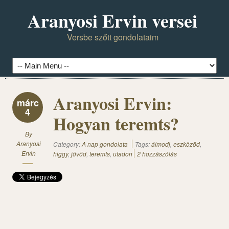
Aranyosi Ervin versei
Versbe szőtt gondolataim
Aranyosi Ervin:
márc
4
Hogyan teremts?
By
Aranyosi
Category:
A nap gondolata
Tags:
álmodj
,
eszközöd
,
Ervin
higgy
,
jövőd
,
teremts
,
utadon
2 hozzászólás