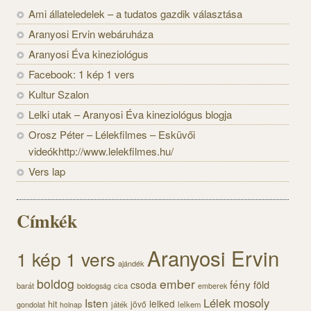
Ami állateledelek – a tudatos gazdik választása
Aranyosi Ervin webáruháza
Aranyosi Éva kineziológus
Facebook: 1 kép 1 vers
Kultur Szalon
Lelki utak – Aranyosi Éva kineziológus blogja
Orosz Péter – Lélekfilmes – Esküvői
videókhttp://www.lelekfilmes.hu/
Vers lap
Címkék
Aranyosi Ervin
1 kép 1 vers
ajándék
boldog
ember
fény
föld
csoda
barát
cica
boldogság
emberek
Lélek
mosoly
Isten
lelked
hit
jövő
gondolat
játék
lelkem
holnap