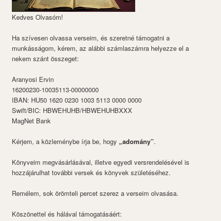
Kedves Olvasóm!
Ha szívesen olvassa verseim, és szeretné támogatni a
munkásságom, kérem, az alábbi számlaszámra helyezze el a
nekem szánt összeget:
Aranyosi Ervin
16200230-10035113-00000000
IBAN: HU50 1620 0230 1003 5113 0000 0000
Swift/BIC: HBWEHUHB/HBWEHUHBXXX
MagNet Bank
Kérjem, a közleménybe írja be, hogy
„adomány”
.
Könyveim megvásárlásával, illetve egyedi versrendelésével is
hozzájárulhat további versek és könyvek születéséhez.
Remélem, sok örömteli percet szerez a verseim olvasása.
Köszönettel és hálával támogatásáért: