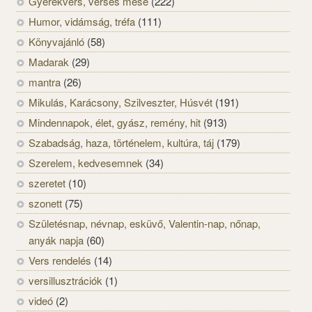
Gyerekvers, verses mese
(222)
Humor, vidámság, tréfa
(111)
Könyvajánló
(58)
Madarak
(29)
mantra
(26)
Mikulás, Karácsony, Szilveszter, Húsvét
(191)
Mindennapok, élet, gyász, remény, hit
(913)
Szabadság, haza, történelem, kultúra, táj
(179)
Szerelem, kedvesemnek
(34)
szeretet
(10)
szonett
(75)
Születésnap, névnap, esküvő, Valentin-nap, nőnap,
anyák napja
(60)
Vers rendelés
(14)
versillusztrációk
(1)
videó
(2)