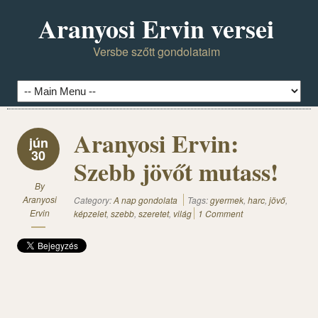
Aranyosi Ervin versei
Versbe szőtt gondolataim
Aranyosi Ervin:
jún
30
Szebb jövőt mutass!
By
Aranyosi
Category:
A nap gondolata
Tags:
gyermek
,
harc
,
jövő
,
Ervin
képzelet
,
szebb
,
szeretet
,
világ
1 Comment