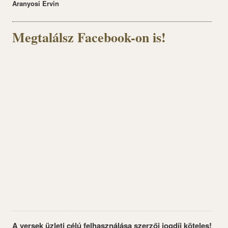
Aranyosi Ervin
Megtalálsz Facebook-on is!
A versek üzleti célú felhasználása szerzői jogdíj köteles!