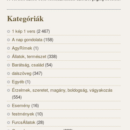
Kategóriák
1 kép 1 vers
(2 467)
A nap gondolata
(158)
AgyRímek
(1)
Állatok, természet
(338)
Barátság, család
(54)
dalszöveg
(347)
Egyéb
(1)
Érzelmek, szeretet, magány, boldogság, vágyakozás
(554)
Esemény
(16)
festmények
(10)
FurcsÁllatok
(28)