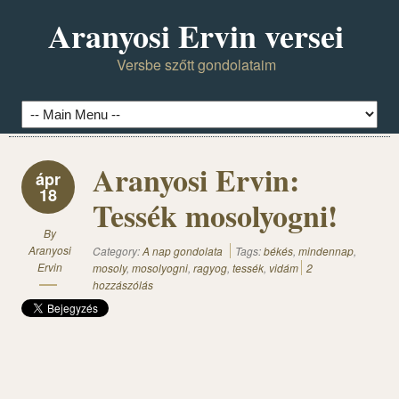
Aranyosi Ervin versei
Versbe szőtt gondolataim
Aranyosi Ervin:
ápr
18
Tessék mosolyogni!
By
Aranyosi
Category:
A nap gondolata
Tags:
békés
,
mindennap
,
Ervin
mosoly
,
mosolyogni
,
ragyog
,
tessék
,
vidám
2
hozzászólás