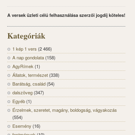
A versek üzleti célú felhasználása szerzői jogdíj köteles!
Kategóriák
1 kép 1 vers
(2 466)
A nap gondolata
(158)
AgyRímek
(1)
Állatok, természet
(338)
Barátság, család
(54)
dalszöveg
(347)
Egyéb
(1)
Érzelmek, szeretet, magány, boldogság, vágyakozás
(554)
Esemény
(16)
festmények
(10)