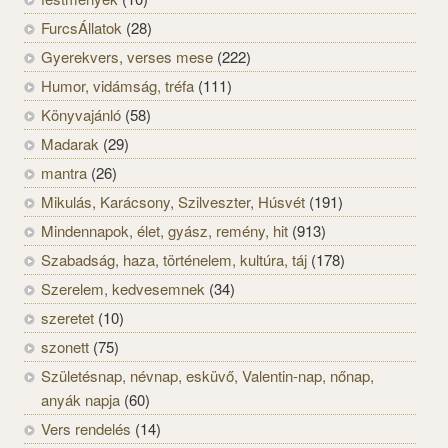
FurcsÁllatok
(28)
Gyerekvers, verses mese
(222)
Humor, vidámság, tréfa
(111)
Könyvajánló
(58)
Madarak
(29)
mantra
(26)
Mikulás, Karácsony, Szilveszter, Húsvét
(191)
Mindennapok, élet, gyász, remény, hit
(913)
Szabadság, haza, történelem, kultúra, táj
(178)
Szerelem, kedvesemnek
(34)
szeretet
(10)
szonett
(75)
Születésnap, névnap, esküvő, Valentin-nap, nőnap,
anyák napja
(60)
Vers rendelés
(14)