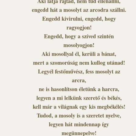
Aki látja rajtad, nem tud ellenállni,
engedd hát a mosolyt az arcodra szállni.
Engedd kivirulni, engedd, hogy
ragyogjon!
Engedd, hogy a szíved szintén
mosolyogjon!
Aki mosollyal él, kerüli a bánat,
mert a szomorúság nem kullog utánad!
Legyél festőművész, fess mosolyt az
arcra,
ne is hasonlítson életünk a harcra,
legyen a mi lelkünk szerető és békés,
kell már a világnak egy kis megbékélés!
Tudod, a mosoly is a szeretet nyelve,
legyen hát mindennap így
megünnepelve!