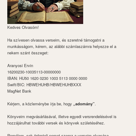
Kedves Olvasóm!
Ha szívesen olvassa verseim, és szeretné támogatni a
munkásságom, kérem, az alábbi számlaszámra helyezze el a
nekem szánt összeget:
Aranyosi Ervin
16200230-10035113-00000000
IBAN: HU50 1620 0230 1003 5113 0000 0000
Swift/BIC: HBWEHUHB/HBWEHUHBXXX
MagNet Bank
Kérjem, a közleménybe írja be, hogy
„adomány”
.
Könyveim megvásárlásával, illetve egyedi versrendelésével is
hozzájárulhat további versek és könyvek születéséhez.
Remélem, sok örömteli percet szerez a verseim olvasása.