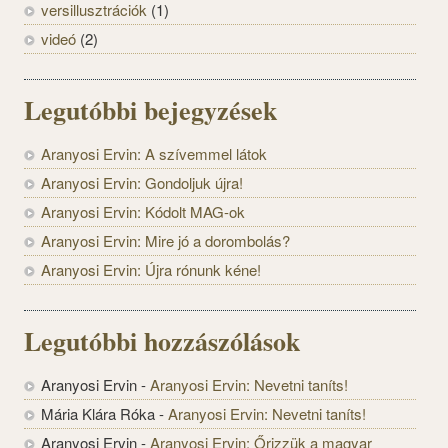
versillusztrációk
(1)
videó
(2)
Legutóbbi bejegyzések
Aranyosi Ervin: A szívemmel látok
Aranyosi Ervin: Gondoljuk újra!
Aranyosi Ervin: Kódolt MAG-ok
Aranyosi Ervin: Mire jó a dorombolás?
Aranyosi Ervin: Újra rónunk kéne!
Legutóbbi hozzászólások
Aranyosi Ervin
-
Aranyosi Ervin: Nevetni taníts!
Mária Klára Róka
-
Aranyosi Ervin: Nevetni taníts!
Aranyosi Ervin
-
Aranyosi Ervin: Őrizzük a magyar