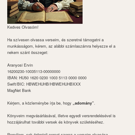
Kedves Olvasóm!
Ha szívesen olvassa verseim, és szeretné támogatni a
munkásságom, kérem, az alábbi számlaszámra helyezze el a
nekem szánt összeget:
Aranyosi Ervin
16200230-10035113-00000000
IBAN: HU50 1620 0230 1003 5113 0000 0000
Swift/BIC: HBWEHUHB/HBWEHUHBXXX
MagNet Bank
Kérjem, a közleménybe írja be, hogy
„adomány”
.
Könyveim megvásárlásával, illetve egyedi versrendelésével is
hozzájárulhat további versek és könyvek születéséhez.
Remélem, sok örömteli percet szerez a verseim olvasása.