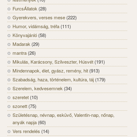
FurcsÁllatok
(28)
Gyerekvers, verses mese
(222)
Humor, vidámság, tréfa
(111)
Könyvajánló
(58)
Madarak
(29)
mantra
(26)
Mikulás, Karácsony, Szilveszter, Húsvét
(191)
Mindennapok, élet, gyász, remény, hit
(913)
Szabadság, haza, történelem, kultúra, táj
(179)
Szerelem, kedvesemnek
(34)
szeretet
(10)
szonett
(75)
Születésnap, névnap, esküvő, Valentin-nap, nőnap,
anyák napja
(60)
Vers rendelés
(14)