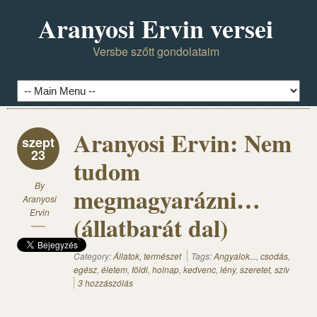
Aranyosi Ervin versei
Versbe szőtt gondolataim
Aranyosi Ervin: Nem
szept
23
tudom
By
megmagyarázni…
Aranyosi
Ervin
(állatbarát dal)
Category:
Állatok, természet
Tags:
Angyalok...
,
csodás
,
egész
,
életem
,
földi
,
holnap
,
kedvenc
,
lény
,
szeretet
,
szív
3 hozzászólás