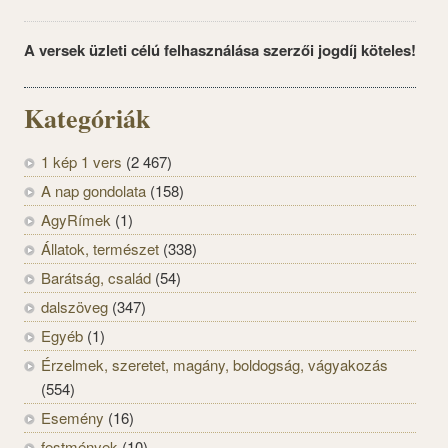
A versek üzleti célú felhasználása szerzői jogdíj köteles!
Kategóriák
1 kép 1 vers
(2 467)
A nap gondolata
(158)
AgyRímek
(1)
Állatok, természet
(338)
Barátság, család
(54)
dalszöveg
(347)
Egyéb
(1)
Érzelmek, szeretet, magány, boldogság, vágyakozás
(554)
Esemény
(16)
festmények
(10)