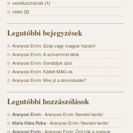
versillusztrációk
(1)
videó
(2)
Legutóbbi bejegyzések
Aranyosi Ervin: Szép vagy magyar hazám!
Aranyosi Ervin: A szívemmel látok
Aranyosi Ervin: Gondoljuk újra!
Aranyosi Ervin: Kódolt MAG-ok
Aranyosi Ervin: Mire jó a dorombolás?
Legutóbbi hozzászólások
Aranyosi Ervin
-
Aranyosi Ervin: Nevetni taníts!
Mária Klára Róka
-
Aranyosi Ervin: Nevetni taníts!
Aranyosi Ervin
-
Aranyosi Ervin: Őrizzük a magyar