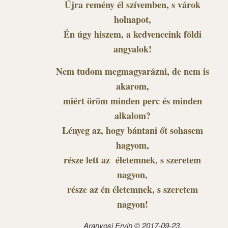
Újra remény él szívemben, s várok
holnapot,
Én úgy hiszem, a kedvenceink földi
angyalok!
Nem tudom megmagyarázni, de nem is
akarom,
miért öröm minden perc és minden
alkalom?
Lényeg az, hogy bántani őt sohasem
hagyom,
része lett az életemnek, s szeretem
nagyon,
része az én életemnek, s szeretem
nagyon!
Aranyosi Ervin © 2017-09-23.