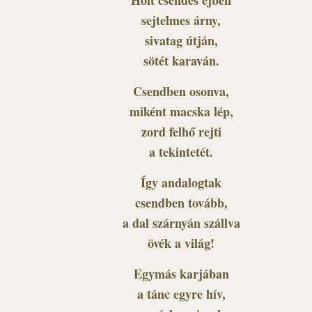
Holt csendes éjben
sejtelmes árny,
sivatag útján,
sötét karaván.
Csendben osonva,
miként macska lép,
zord felhő rejti
a tekintetét.
Így andalogtak
csendben tovább,
a dal szárnyán szállva
övék a világ!
Egymás karjában
a tánc egyre hív,