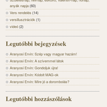
anyák napja
(60)
Vers rendelés
(14)
versillusztrációk
(1)
videó
(2)
Legutóbbi bejegyzések
Aranyosi Ervin: Szép vagy magyar hazám!
Aranyosi Ervin: A szívemmel látok
Aranyosi Ervin: Gondoljuk újra!
Aranyosi Ervin: Kódolt MAG-ok
Aranyosi Ervin: Mire jó a dorombolás?
Legutóbbi hozzászólások