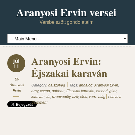
Aranyosi Ervin versei
Versbe szőtt gondolataim
Aranyosi Ervin:
júl
11
Éjszakai karaván
By
Aranyosi
Category:
dalszöveg
Tags:
andalog
,
Aranyosi Ervin
,
Ervin
árny
,
csend
,
dobban
,
Éjszakai karaván
,
emberi
,
gitár
,
karaván
,
lét
,
szenvedély
,
szív
,
tánc
,
vers
,
világ
Leave a
Comment