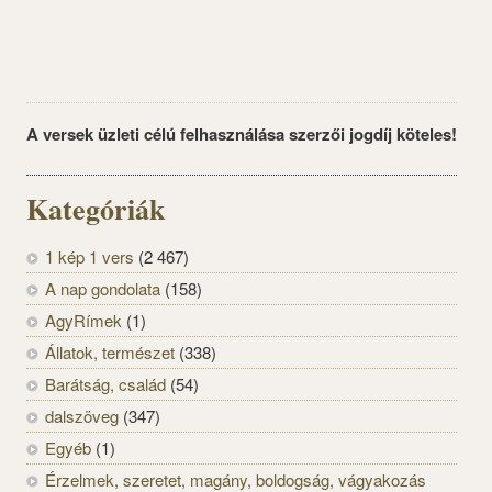
A versek üzleti célú felhasználása szerzői jogdíj köteles!
Kategóriák
1 kép 1 vers
(2 467)
A nap gondolata
(158)
AgyRímek
(1)
Állatok, természet
(338)
Barátság, család
(54)
dalszöveg
(347)
Egyéb
(1)
Érzelmek, szeretet, magány, boldogság, vágyakozás