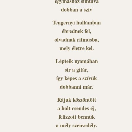
egymáshoz simulva
dobban a szív
Tengernyi hullámban
ébrednek fel,
olvadnak ritmusba,
mely életre kel.
Lépteik nyomában
sír a gitár,
így képes a szívük
dobbanni már.
Rájuk köszöntött
a holt csendes éj,
felizzott bennük
a mély szenvedély.