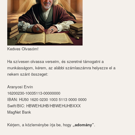
Kedves Olvasóm!
Ha szívesen olvassa verseim, és szeretné támogatni a
munkásságom, kérem, az alábbi számlaszámra helyezze el a
nekem szánt összeget:
Aranyosi Ervin
16200230-10035113-00000000
IBAN: HU50 1620 0230 1003 5113 0000 0000
Swift/BIC: HBWEHUHB/HBWEHUHBXXX
MagNet Bank
Kérjem, a közleménybe írja be, hogy
„adomány”
.