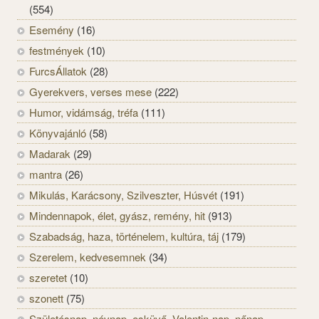
(554)
Esemény
(16)
festmények
(10)
FurcsÁllatok
(28)
Gyerekvers, verses mese
(222)
Humor, vidámság, tréfa
(111)
Könyvajánló
(58)
Madarak
(29)
mantra
(26)
Mikulás, Karácsony, Szilveszter, Húsvét
(191)
Mindennapok, élet, gyász, remény, hit
(913)
Szabadság, haza, történelem, kultúra, táj
(179)
Szerelem, kedvesemnek
(34)
szeretet
(10)
szonett
(75)
Születésnap, névnap, esküvő, Valentin-nap, nőnap,